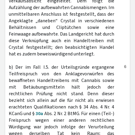
Verkaufsabsicht eingeleitet. Dem folgt die
Aufzählung der aufbewahrten Cannabismengen. Im
unmittelbaren Anschluss ist festgestellt, dass der
Angeklagte „daneben“ Crystal in verschiedenen
Behältnissen und Cliptütchen sowie eine
Feinwaage aufbewahrte. Das Landgericht hat durch
diese Verknüpfung auch ein Handeltreiben mit
Crystal festgestellt; den beabsichtigten Handel
hat es zudem beweiswürdigend unterlegt.
6
b) Der im Fall I.5. der Urteilsgründe ergangene
Teilfreispruch von den Anklagevorwürfen des
bewaffneten Handeltreibens mit Cannabis sowie
mit Betäubungsmitteln hält jedoch der
rechtlichen Prüfung nicht stand. Denn dieser
bezieht sich allein auf die für nicht als erwiesen
erachteten Qualifikationen nach § 34 Abs. 4 Nr. 4
KCanG und §
30a
Abs. 2 Nr. 2 BtMG. Für einen (Teil-)
Freispruch wegen einer anderen rechtlichen
Würdigung war jedoch infolge der Verurteilung
wegen derselben Tat kein Raum; das