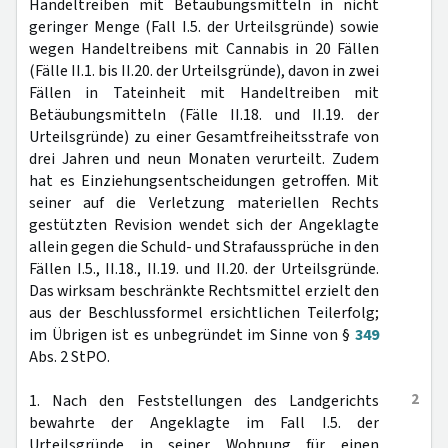
Handeltreiben mit Betäubungsmitteln in nicht
geringer Menge (Fall I.5. der Urteilsgründe) sowie
wegen Handeltreibens mit Cannabis in 20 Fällen
(Fälle II.1. bis II.20. der Urteilsgründe), davon in zwei
Fällen in Tateinheit mit Handeltreiben mit
Betäubungsmitteln (Fälle II.18. und II.19. der
Urteilsgründe) zu einer Gesamtfreiheitsstrafe von
drei Jahren und neun Monaten verurteilt. Zudem
hat es Einziehungsentscheidungen getroffen. Mit
seiner auf die Verletzung materiellen Rechts
gestützten Revision wendet sich der Angeklagte
allein gegen die Schuld- und Strafaussprüche in den
Fällen I.5., II.18., II.19. und II.20. der Urteilsgründe.
Das wirksam beschränkte Rechtsmittel erzielt den
aus der Beschlussformel ersichtlichen Teilerfolg;
im Übrigen ist es unbegründet im Sinne von §
349
Abs. 2 StPO.
2
1. Nach den Feststellungen des Landgerichts
bewahrte der Angeklagte im Fall I.5. der
Urteilsgründe in seiner Wohnung für einen