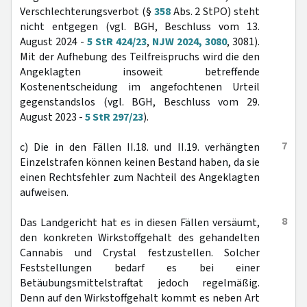
Verschlechterungsverbot (§
358
Abs. 2 StPO) steht
nicht entgegen (vgl. BGH, Beschluss vom 13.
August 2024 -
5 StR 424/23
,
NJW 2024, 3080
, 3081).
Mit der Aufhebung des Teilfreispruchs wird die den
Angeklagten insoweit betreffende
Kostenentscheidung im angefochtenen Urteil
gegenstandslos (vgl. BGH, Beschluss vom 29.
August 2023 -
5 StR 297/23
).
7
c) Die in den Fällen II.18. und II.19. verhängten
Einzelstrafen können keinen Bestand haben, da sie
einen Rechtsfehler zum Nachteil des Angeklagten
aufweisen.
8
Das Landgericht hat es in diesen Fällen versäumt,
den konkreten Wirkstoffgehalt des gehandelten
Cannabis und Crystal festzustellen. Solcher
Feststellungen bedarf es bei einer
Betäubungsmittelstraftat jedoch regelmäßig.
Denn auf den Wirkstoffgehalt kommt es neben Art