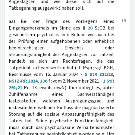
Angeklagten und wie dieser sich auf die
Tatbegehung ausgewirkt haben soll.
19
aa) Bei der Frage des Vorliegens eines
Eingangsmerkmals im Sinne des §
20
StGB bei
gesichertem psychiatrischen Befund wie auch bei
der Prüfung einer aufgehobenen oder erheblich
beeinträchtigten Einsichts- oder
Steuerungsfähigkeit des Angeklagten zur Tatzeit
handelt es sich um Rechtsfragen, die das
Tatgericht zu beantworten hat (st. Rspr.; vgl. BGH,
Beschlüsse vom 16. Januar 2024 -
5 StR 322/23
,
NStZ-RR 2024, 136
f.; vom 2. November 2021 -
1 StR
291/21
Rn. 13 jeweils mwN). Ihm obliegt es, unter
Zuhilfenahme eines Sachverständigen
festzustellen, welchen Ausprägungsgrad und
insbesondere welchen Einfluss die diagnostizierte
Störung auf die soziale Anpassungsfähigkeit des
Täters hat. Seine psychische Funktionsfähigkeit
muss durch das psychosoziale Verhaltensmuster
bei Tatbegehung beeinträchtigt worden sein. Um