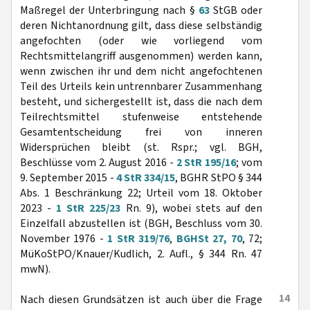
Maßregel der Unterbringung nach §
63
StGB oder
deren Nichtanordnung gilt, dass diese selbständig
angefochten (oder wie vorliegend vom
Rechtsmittelangriff ausgenommen) werden kann,
wenn zwischen ihr und dem nicht angefochtenen
Teil des Urteils kein untrennbarer Zusammenhang
besteht, und sichergestellt ist, dass die nach dem
Teilrechtsmittel stufenweise entstehende
Gesamtentscheidung frei von inneren
Widersprüchen bleibt (st. Rspr.; vgl. BGH,
Beschlüsse vom 2. August 2016 -
2 StR 195/16
; vom
9. September 2015 -
4 StR 334/15
, BGHR StPO § 344
Abs. 1 Beschränkung 22; Urteil vom 18. Oktober
2023 -
1 StR 225/23
Rn. 9), wobei stets auf den
Einzelfall abzustellen ist (BGH, Beschluss vom 30.
November 1976 -
1 StR 319/76
,
BGHSt 27, 70
, 72;
MüKoStPO/Knauer/Kudlich, 2. Aufl., § 344 Rn. 47
mwN).
14
Nach diesen Grundsätzen ist auch über die Frage