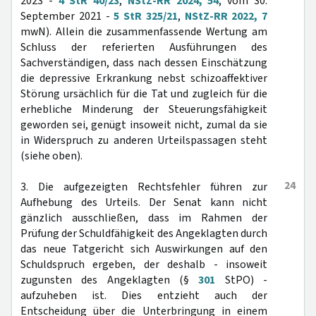
2023 -
4 StR 40/23
,
NStZ-RR 2024, 54
; vom 30.
September 2021 -
5 StR 325/21
,
NStZ-RR 2022, 7
mwN). Allein die zusammenfassende Wertung am
Schluss der referierten Ausführungen des
Sachverständigen, dass nach dessen Einschätzung
die depressive Erkrankung nebst schizoaffektiver
Störung ursächlich für die Tat und zugleich für die
erhebliche Minderung der Steuerungsfähigkeit
geworden sei, genügt insoweit nicht, zumal da sie
in Widerspruch zu anderen Urteilspassagen steht
(siehe oben).
24
3. Die aufgezeigten Rechtsfehler führen zur
Aufhebung des Urteils. Der Senat kann nicht
gänzlich ausschließen, dass im Rahmen der
Prüfung der Schuldfähigkeit des Angeklagten durch
das neue Tatgericht sich Auswirkungen auf den
Schuldspruch ergeben, der deshalb - insoweit
zugunsten des Angeklagten (§
301
StPO) -
aufzuheben ist. Dies entzieht auch der
Entscheidung über die Unterbringung in einem