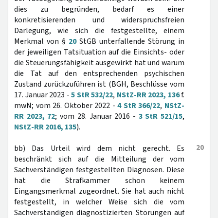
dies zu begründen, bedarf es einer
konkretisierenden und widerspruchsfreien
Darlegung, wie sich die festgestellte, einem
Merkmal von §
20
StGB unterfallende Störung in
der jeweiligen Tatsituation auf die Einsichts- oder
die Steuerungsfähigkeit ausgewirkt hat und warum
die Tat auf den entsprechenden psychischen
Zustand zurückzuführen ist (BGH, Beschlüsse vom
17. Januar 2023 -
5 StR 532/22
,
NStZ-RR 2023, 136
f.
mwN; vom 26. Oktober 2022 -
4 StR 366/22
,
NStZ-
RR 2023, 72
; vom 28. Januar 2016 -
3 StR 521/15
,
NStZ-RR 2016, 135
).
20
bb) Das Urteil wird dem nicht gerecht. Es
beschränkt sich auf die Mitteilung der vom
Sachverständigen festgestellten Diagnosen. Diese
hat die Strafkammer schon keinem
Eingangsmerkmal zugeordnet. Sie hat auch nicht
festgestellt, in welcher Weise sich die vom
Sachverständigen diagnostizierten Störungen auf