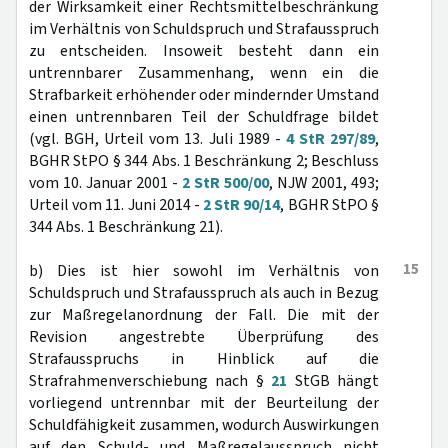
der Wirksamkeit einer Rechtsmittelbeschränkung
im Verhältnis von Schuldspruch und Strafausspruch
zu entscheiden. Insoweit besteht dann ein
untrennbarer Zusammenhang, wenn ein die
Strafbarkeit erhöhender oder mindernder Umstand
einen untrennbaren Teil der Schuldfrage bildet
(vgl. BGH, Urteil vom 13. Juli 1989 -
4 StR 297/89
,
BGHR StPO § 344 Abs. 1 Beschränkung 2; Beschluss
vom 10. Januar 2001 -
2 StR 500/00
, NJW 2001, 493;
Urteil vom 11. Juni 2014 -
2 StR 90/14
, BGHR StPO §
344 Abs. 1 Beschränkung 21).
15
b) Dies ist hier sowohl im Verhältnis von
Schuldspruch und Strafausspruch als auch in Bezug
zur Maßregelanordnung der Fall. Die mit der
Revision angestrebte Überprüfung des
Strafausspruchs in Hinblick auf die
Strafrahmenverschiebung nach §
21
StGB hängt
vorliegend untrennbar mit der Beurteilung der
Schuldfähigkeit zusammen, wodurch Auswirkungen
auf den Schuld- und Maßregelausspruch nicht