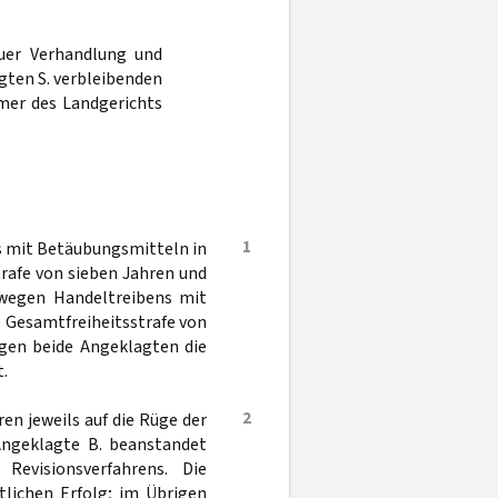
uer Verhandlung und
agten S. verbleibenden
mer des Landgerichts
1
s mit Betäubungsmitteln in
trafe von sieben Jahren und
 wegen Handeltreibens mit
e Gesamtfreiheitsstrafe von
gen beide Angeklagten die
.
2
en jeweils auf die Rüge der
Angeklagte B. beanstandet
evisionsverfahrens. Die
tlichen Erfolg; im Übrigen