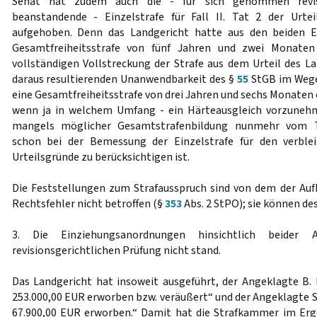
Senat hat zudem auch die - für sich genommen revisi
beanstandende - Einzelstrafe für Fall II. Tat 2 der Urte
aufgehoben. Denn das Landgericht hatte aus den beiden Ein
Gesamtfreiheitsstrafe von fünf Jahren und zwei Monate
vollständigen Vollstreckung der Strafe aus dem Urteil des L
daraus resultierenden Unanwendbarkeit des §
55
StGB im Wege
eine Gesamtfreiheitsstrafe von drei Jahren und sechs Monaten
wenn ja in welchem Umfang - ein Härteausgleich vorzunehme
mangels möglicher Gesamtstrafenbildung nunmehr vom Ta
schon bei der Bemessung der Einzelstrafe für den verblei
Urteilsgründe zu berücksichtigen ist.
Die Feststellungen zum Strafausspruch sind von dem der Au
Rechtsfehler nicht betroffen (§
353
Abs. 2 StPO); sie können de
3. Die Einziehungsanordnungen hinsichtlich beider 
revisionsgerichtlichen Prüfung nicht stand.
Das Landgericht hat insoweit ausgeführt, der Angeklagte B.
253.000,00 EUR erworben bzw. veräußert“ und der Angeklagte S
67.900,00 EUR erworben.“ Damit hat die Strafkammer im Erg