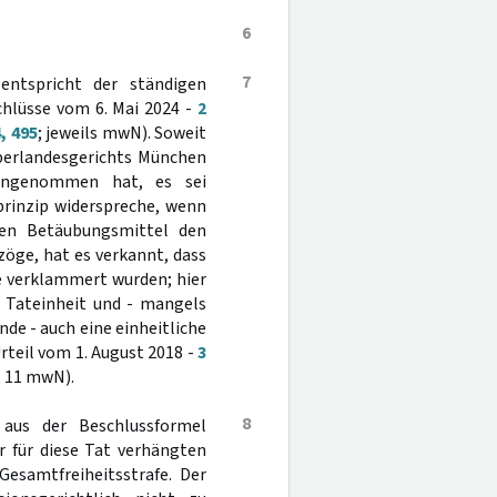
6
7
entspricht der ständigen
hlüsse vom 6. Mai 2024 -
2
, 495
; jeweils mwN). Soweit
Oberlandesgerichts München
angenommen hat, es sei
rinzip widerspreche, wenn
ten Betäubungsmittel den
öge, hat es verkannt, dass
e verklammert wurden; hier
h Tateinheit und - mangels
e - auch eine einheitliche
Urteil vom 1. August 2018 -
3
. 11 mwN).
8
h aus der Beschlussformel
 für diese Tat verhängten
Gesamtfreiheitsstrafe. Der