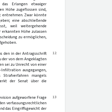
 das Erlangen etwaiger
ten Höhe zugeflossen sind,
ht entnehmen. Zwar könnte
geben; eine abschließende
sst, weil weitergehende
er erkannten Höhe zulassen
tscheidung zu ermöglichen,
ufgehoben.
12
 den in der Antragsschrift
u der von dem Angeklagten
n sei zu Unrecht von einer
Infiltration ausgegangen,
 Strafverfahren mangels
erkt der Senat über die
13
Revision aufgeworfene Frage
den verfassungsrechtlichen
d das Eingriffsgewicht der