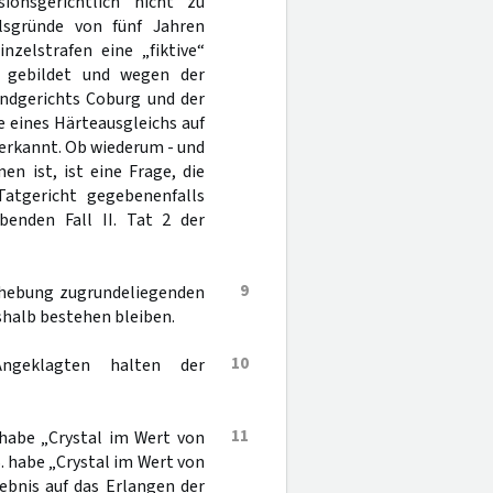
onsgerichtlich nicht zu
ilsgründe von fünf Jahren
zelstrafen eine „fiktive“
n gebildet und wegen der
andgerichts Coburg und der
 eines Härteausgleichs auf
 erkannt. Ob wiederum - und
n ist, ist eine Frage, die
tgericht gegebenenfalls
benden Fall II. Tat 2 der
9
fhebung zugrundeliegenden
shalb bestehen bleiben.
10
Angeklagten halten der
11
 habe „Crystal im Wert von
. habe „Crystal im Wert von
ebnis auf das Erlangen der