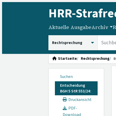
HRR
-Strafre
Aktuelle Ausgabe
Archiv
R
HRRS durchsuchen
Startseite
Rechtsprechung
B
Suchen
Entscheidung
BGH 5 StR 553/24:
Druckansicht
PDF-
Download