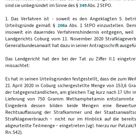
sind sie unbegründet im Sinne des §
349
Abs. 2 StPO.
1. Das Verfahren ist - soweit es den Angeklagten S. betrif
Urteilsgründe gemäß §
206a
Abs. 1 StPO einzustellen. Dem
insoweit ein dauerndes Verfahrenshindernis entgegen, weil
Landgerichts Coburg vom 11. November 2020 Strafklageverbr
Generalbundesanwalt hat dazu in seiner Antragsschrift ausgefü
Das Landgericht hat den bei der Tat zu Ziffer II.1 eingetr
missachtet:
Es hat in seinen Urteilsgründen festgestellt, dass die zum W
21. April 2020 in Coburg sichergestellte Menge von 153,6
der tatgegenständlichen, am gleichen Tag kurz nach 17 Uhr
Lieferung von 750 Gramm Methamphetamin entstammte (vg
Eingedenk dessen bilden beide Mengen eine Bewertung
Rechtsauffassung der Strafkammer und der Staatsanwaltsc
Strafklageverbrauch − nicht nur im Hinblick auf die berei
abgeurteilte Teilmenge − eingetreten (vgl. hierzu nur Patzak/
Rn. 542).