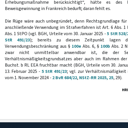
Erhebungsmaßnahme berücksichtigt“, hätte es des 
Beweisgewinnung in Frankreich bedurft; daran fehlt es.
Die Rüge wäre auch unbegründet, denn Rechtsgrundlage für
anschließende Verwendung im Strafverfahren ist Art. 6 Abs. 1
Abs. 1 StPO (vgl. BGH, Urteile vom 30. Januar 2025 -
5 StR 528/
StR 491/23
); bereits zu diesem Zeitpunkt lagen d
Verwendungsbeschränkung aus §
100e
Abs. 6, §
100b
Abs. 2 Nr
zwar nicht unmittelbar anwendbar ist, die der 
Verhältnismäßigkeitsgrundsatzes aber auch im Rahmen der 
Buchst. b RL EEA fruchtbar macht (BGH, Urteile vom 30. Janu
13. Februar 2025 -
5 StR 491/23
; vgl. zur Verhältnismäßigkeit
vom 1. November 2024 -
2 BvR 684/22
,
NStZ-RR 2025, 25
, 29).
HR