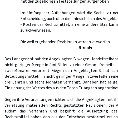
mit den zugehörigen Feststellungen aufgehoben.
Im Umfang der Aufhebungen wird die Sache zu ne
Entscheidung, auch über die - hinsichtlich des Angekl
- Kosten der Rechtsmittel, an eine andere Strafkam
zurückverwiesen.
Die weitergehenden Revisionen werden verworfen.
Gründe
Das Landgericht hat den Angeklagten B. wegen Handeltreiben
nicht geringer Menge in fünf Fällen zu einer Gesamtfreiheitss
zwei Monaten verurteilt. Gegen den Angeklagten S. hat es
Betäubungsmitteln in nicht geringer Menge in zwei Fällen ein
drei Jahren und sechs Monaten verhängt. Daneben hat es ge
Einziehung des Wertes des aus den Taten Erlangten angeordnet
Gegen ihre Verurteilungen richten sich die Angeklagten mit ihr
Verletzung materiellen Rechts gestützten Revisionen; der 
zudem das Verfahren und begehrt die Aussetzung des R
Rechtsmittel haben den aus der Entscheidungsformel ersich