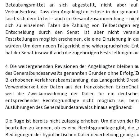
Betäubungsmittel an sich abgestellt, nicht aber auf
Verkaufserlöse. Dass den Angeklagten Erlöse in der genann
lässt sich dem Urteil - auch im Gesamtzusammenhang - nic
sich zu einzelnen Taten die Zahlung von Teilbeträgen er
Entscheidung durch den Senat ist aber nicht veranla
Feststellungen möglich erscheinen, die eine Einziehung in d
würden. Um dem neuen Tatgericht eine widerspruchsfreie En
hat der Senat insoweit auch die zugehörigen Feststellungen a
4. Die weitergehenden Revisionen der Angeklagten bleiben aus
des Generalbundesanwalts genannten Gründen ohne Erfolg. Z
B. erhobenen Verfahrensbeanstandung, das Landgericht Dresde
Verwendbarkeit der Daten aus der französischen EncroChat-
weil die Zweckumwidmung der Daten für ein deutsches
entsprechender Rechtsgrundlage nicht möglich sei, bem
Ausführungen des Generalbundesanwalts hinaus ergänzend:
Die Rüge ist bereits nicht zulässig erhoben. Um die von der 
beurteilen zu können, ob es eine Rechtsgrundlage gibt, die „
Bedingungen der hypothetischen Datenneuerhebung genügt un