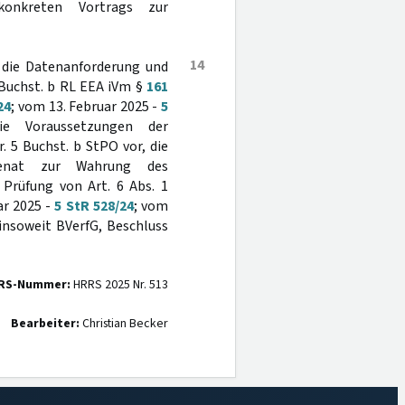
konkreten Vortrags zur
14
 die Datenanforderung und
 Buchst. b RL EEA iVm §
161
24
; vom 13. Februar 2025 -
5
ie Voraussetzungen der
. 5 Buchst. b StPO vor, die
Senat zur Wahrung des
Prüfung von Art. 6 Abs. 1
ar 2025 -
5 StR 528/24
; vom
 insoweit BVerfG, Beschluss
RS-Nummer:
HRRS 2025 Nr. 513
Bearbeiter:
Christian Becker