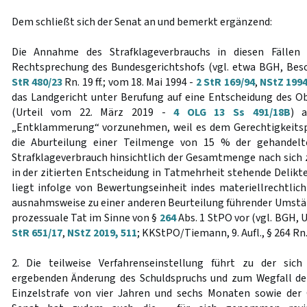
Dem schließt sich der Senat an und bemerkt ergänzend:
Die Annahme des Strafklageverbrauchs in diesen Fällen 
Rechtsprechung des Bundesgerichtshofs (vgl. etwa BGH, Besc
StR 480/23
Rn. 19 ff.; vom 18. Mai 1994 -
2 StR 169/94
,
NStZ 1994
das Landgericht unter Berufung auf eine Entscheidung des 
(Urteil vom 22. März 2019 -
4 OLG 13 Ss 491/18B
) 
„Entklammerung“ vorzunehmen, weil es dem Gerechtigkeitsp
die Aburteilung einer Teilmenge von 15 % der gehandel
Strafklageverbrauch hinsichtlich der Gesamtmenge nach sich z
in der zitierten Entscheidung in Tatmehrheit stehende Delikt
liegt infolge von Bewertungseinheit indes materiellrechtlic
ausnahmsweise zu einer anderen Beurteilung führender Umständ
prozessuale Tat im Sinne von §
264
Abs. 1 StPO vor (vgl. BGH, 
StR 651/17
,
NStZ 2019, 511
; KKStPO/Tiemann, 9. Aufl., § 264 Rn
2. Die teilweise Verfahrenseinstellung führt zu der sic
ergebenden Änderung des Schuldspruchs und zum Wegfall der
Einzelstrafe von vier Jahren und sechs Monaten sowie der 