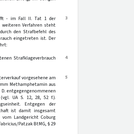
3
ft - im Fall II. Tat 1 der
 weiteren Verfahren steht
 durch den Strafbefehl des
auch eingetreten ist. Der
hrt:
4
etenen Strafklageverbrauch
5
eiterverkauf vorgesehene am
 Gramm Methamphetamin aus
 in D. entgegengenommenen
l. UA S. 12, 28, 52 f.).
seinheit. Entgegen der
haft ist damit insgesamt
ts vom Landgericht Coburg
Fabricius/Patzak BtMG, § 29