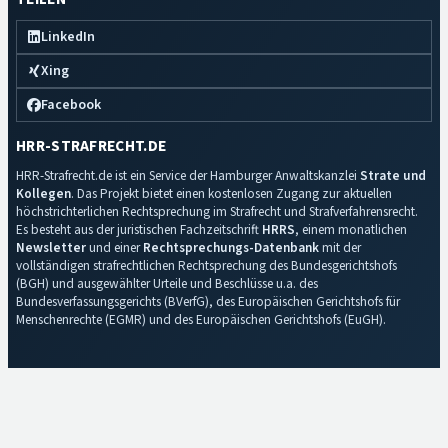
LinkedIn
Xing
Facebook
HRR-STRAFRECHT.DE
HRR-Strafrecht.de ist ein Service der Hamburger Anwaltskanzlei
Strate und
Kollegen
. Das Projekt bietet einen kostenlosen Zugang zur aktuellen
höchstrichterlichen Rechtsprechung im Strafrecht und Strafverfahrensrecht.
Es besteht aus der juristischen Fachzeitschrift
HRRS
, einem monatlichen
Newsletter
und einer
Rechtsprechungs-Datenbank
mit der
vollständigen strafrechtlichen Rechtsprechung des Bundesgerichtshofs
(BGH) und ausgewählter Urteile und Beschlüsse u.a. des
Bundesverfassungsgerichts (BVerfG), des Europäischen Gerichtshofs für
Menschenrechte (EGMR) und des Europäischen Gerichtshofs (EuGH).
Impressum
·
Datenschutz