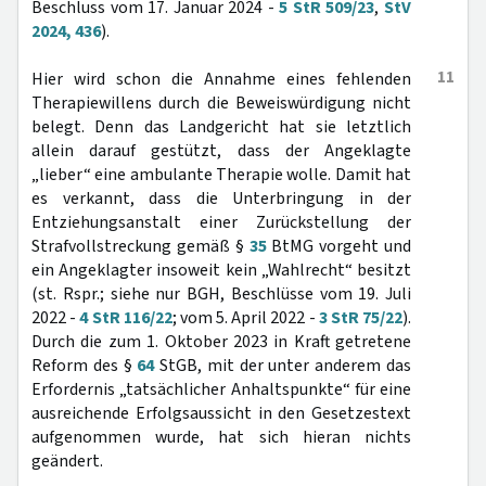
Beschluss vom 17. Januar 2024 -
5 StR 509/23
,
StV
2024, 436
).
11
Hier wird schon die Annahme eines fehlenden
Therapiewillens durch die Beweiswürdigung nicht
belegt. Denn das Landgericht hat sie letztlich
allein darauf gestützt, dass der Angeklagte
„lieber“ eine ambulante Therapie wolle. Damit hat
es verkannt, dass die Unterbringung in der
Entziehungsanstalt einer Zurückstellung der
Strafvollstreckung gemäß §
35
BtMG vorgeht und
ein Angeklagter insoweit kein „Wahlrecht“ besitzt
(st. Rspr.; siehe nur BGH, Beschlüsse vom 19. Juli
2022 -
4 StR 116/22
; vom 5. April 2022 -
3 StR 75/22
).
Durch die zum 1. Oktober 2023 in Kraft getretene
Reform des §
64
StGB, mit der unter anderem das
Erfordernis „tatsächlicher Anhaltspunkte“ für eine
ausreichende Erfolgsaussicht in den Gesetzestext
aufgenommen wurde, hat sich hieran nichts
geändert.