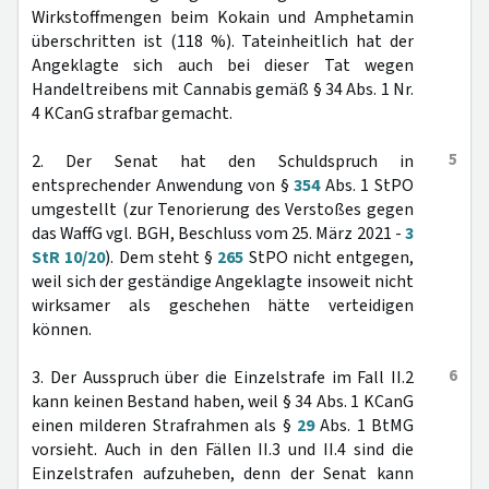
Wirkstoffmengen beim Kokain und Amphetamin
überschritten ist (118 %). Tateinheitlich hat der
Angeklagte sich auch bei dieser Tat wegen
Handeltreibens mit Cannabis gemäß § 34 Abs. 1 Nr.
4 KCanG strafbar gemacht.
5
2. Der Senat hat den Schuldspruch in
entsprechender Anwendung von §
354
Abs. 1 StPO
umgestellt (zur Tenorierung des Verstoßes gegen
das WaffG vgl. BGH, Beschluss vom 25. März 2021 -
3
StR 10/20
). Dem steht §
265
StPO nicht entgegen,
weil sich der geständige Angeklagte insoweit nicht
wirksamer als geschehen hätte verteidigen
können.
6
3. Der Ausspruch über die Einzelstrafe im Fall II.2
kann keinen Bestand haben, weil § 34 Abs. 1 KCanG
einen milderen Strafrahmen als §
29
Abs. 1 BtMG
vorsieht. Auch in den Fällen II.3 und II.4 sind die
Einzelstrafen aufzuheben, denn der Senat kann