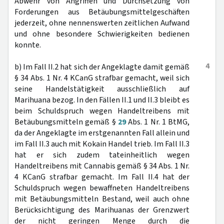
Abwehr von Angriffen und Durchsetzung von
Forderungen aus Betäubungsmittelgeschäften
jederzeit, ohne nennenswerten zeitlichen Aufwand
und ohne besondere Schwierigkeiten bedienen
konnte.
4
b) Im Fall II.2 hat sich der Angeklagte damit gemäß
§ 34 Abs. 1 Nr. 4 KCanG strafbar gemacht, weil sich
seine Handelstätigkeit ausschließlich auf
Marihuana bezog. In den Fällen II.1 und II.3 bleibt es
beim Schuldspruch wegen Handeltreibens mit
Betäubungsmitteln gemäß §
29
Abs. 1 Nr. 1 BtMG,
da der Angeklagte im erstgenannten Fall allein und
im Fall II.3 auch mit Kokain Handel trieb. Im Fall II.3
hat er sich zudem tateinheitlich wegen
Handeltreibens mit Cannabis gemäß § 34 Abs. 1 Nr.
4 KCanG strafbar gemacht. Im Fall II.4 hat der
Schuldspruch wegen bewaffneten Handeltreibens
mit Betäubungsmitteln Bestand, weil auch ohne
Berücksichtigung des Marihuanas der Grenzwert
der nicht geringen Menge durch die