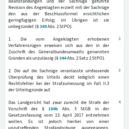
Beanstandungen und der Sachrüge geführte
Revision des Angeklagten erzielt mit der Sachrüge
den aus der Beschlussformel ersichtlichen
geringfügigen Erfolg; im Übrigen ist sie
unbegründet (§
349
Abs. 2 StPO).
2
1. Die vom Angeklagten erhobenen
Verfahrensrügen erweisen sich aus den in der
Zuschrift des Generalbundesanwalts genannten
Gründen als unzulässig (§
344
Abs. 2 Satz 2 StPO).
3
2. Die auf die Sachrüge veranlasste umfassende
Überprüfung des Urteils deckt lediglich einen
Rechtsfehler bei der Strafzumessung im Fall II.3
der Urteilsgründe auf.
4
Das Landgericht hat zwar zurecht die Strafe der
Vorschrift des §
184b
Abs. 3 StGB in der
Gesetzesfassung vom 13. April 2017 entnehmen
wollen. Es ist jedoch hierbei von einer
unzutreffenden Strafandrohung ausgegangen,