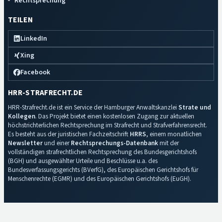
Rechtsprechung
TEILEN
LinkedIn
Xing
Facebook
HRR-STRAFRECHT.DE
HRR-Strafrecht.de ist ein Service der Hamburger Anwaltskanzlei
Strate und
Kollegen
. Das Projekt bietet einen kostenlosen Zugang zur aktuellen
höchstrichterlichen Rechtsprechung im Strafrecht und Strafverfahrensrecht.
Es besteht aus der juristischen Fachzeitschrift
HRRS
, einem monatlichen
Newsletter
und einer
Rechtsprechungs-Datenbank
mit der
vollständigen strafrechtlichen Rechtsprechung des Bundesgerichtshofs
(BGH) und ausgewählter Urteile und Beschlüsse u.a. des
Bundesverfassungsgerichts (BVerfG), des Europäischen Gerichtshofs für
Menschenrechte (EGMR) und des Europäischen Gerichtshofs (EuGH).
Impressum
·
Datenschutz