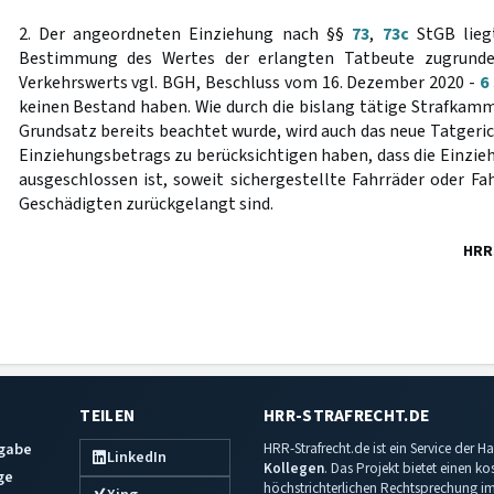
2. Der angeordneten Einziehung nach §§
73
,
73c
StGB liegt
Bestimmung des Wertes der erlangten Tatbeute zugrunde
Verkehrswerts vgl. BGH, Beschluss vom 16. Dezember 2020 -
6
keinen Bestand haben. Wie durch die bislang tätige Strafkamme
Grundsatz bereits beachtet wurde, wird auch das neue Tatgeri
Einziehungsbetrags zu berücksichtigen haben, dass die Einzi
ausgeschlossen ist, soweit sichergestellte Fahrräder oder Fah
Geschädigten zurückgelangt sind.
HRR
TEILEN
HRR-STRAFRECHT.DE
sgabe
HRR-Strafrecht.de ist ein Service der
LinkedIn
Kollegen
. Das Projekt bietet einen k
ge
höchstrichterlichen Rechtsprechung im 