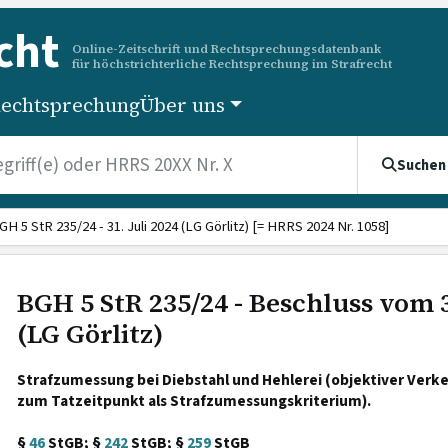
cht
Online-Zeitschrift und Rechtsprechungsdatenbank
für höchstrichterliche Rechtsprechung im Strafrecht
echtsprechung
Über uns
Suchen
GH 5 StR 235/24 - 31. Juli 2024 (LG Görlitz) [= HRRS 2024 Nr. 1058]
BGH 5 StR 235/24 - Beschluss vom 3
(LG Görlitz)
Strafzumessung bei Diebstahl und Hehlerei (objektiver Verk
zum Tatzeitpunkt als Strafzumessungskriterium).
§
46
StGB; §
242
StGB; §
259
StGB