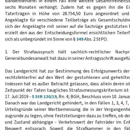
Bandenhehlerei in einem Fall eine weitere Gesamtfreiheits
sechs Monaten verhängt. Zudem hat es gegen ihn die Ei
Taterträgen in Höhe von 28.754,50 Euro angeordnet und
Angeklagte für verschiedene Teilbeträge als Gesamtschuldn
sich der Angeklagte mit seiner auf die Sachrüge gestützten 
erzielt den aus der Entscheidungsformel ersichtlichen Teiler
sich als unbegründet im Sinne von §
349
Abs. 2 StPO.
1. Der Strafausspruch hält sachlich-rechtlicher Nachp
Generalbundesanwalt hat dazu in seiner Antragsschrift ausgefü
Das Landgericht hat zur Bestimmung des Erfolgsunwerts de
rechtsfehlerfrei auf den Wert der gestohlenen und gehehlt
Indessen hat es außer Betracht gelassen, dass allein deren o
Zeitpunkt der Taten taugliches Strafzumessungskriterium ist 
17. Juli 2019 -
5 StR 130/19
, Rn. 4; BGH, Beschluss vom 10. Janua
Danach war das Landgericht gehindert, in den Fällen 1, 3, 4, 7, 
Urteilsgründe seiner Wertbemessung die in der Vergangenhe
zugrunde zu legen, ohne Feststellungen dazu zu treffen, ob de
und Zustand abhängige - Verkehrswert der Fahrräder im E
Neuwert entsprach. Soweit die Strafkammer in den Fä