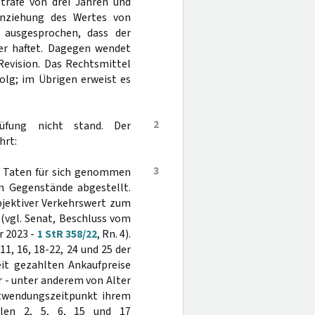
strafe von drei Jahren und
nziehung des Wertes von
 ausgesprochen, dass der
er haftet. Dagegen wendet
Revision. Das Rechtsmittel
folg; im Übrigen erweist es
2
rüfung nicht stand. Der
hrt:
3
r Taten für sich genommen
en Gegenstände abgestellt.
bjektiver Verkehrswert zum
(vgl. Senat, Beschluss vom
r 2023 -
1 StR 358/22
, Rn. 4).
11, 16, 18-22, 24 und 25 der
it gezahlten Ankaufpreise
r - unter anderem von Alter
ntwendungszeitpunkt ihrem
llen 2, 5, 6, 15 und 17