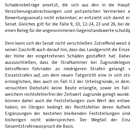
Schadensbeträge ansetzt, die sich aus den in die Haupt
Versicherungsabrechnungen und polizeilichen Vermerken e
Bewertungsansatz nicht erkennbar; er entzieht sich damit e
Senat. Gleiches gilt für die Fälle 9, 10, 12-14, 23 und 26, bei
einen Beleg für die angenommenen Gegenstandswerte schuldig 
Dem kann sich der Senat nicht verschließen. Zutreffend weist
seiner Zuschrift auch darauf hin, dass das Landgericht die Einz
der Höhe der eingetretenen Schäden gestaffelt hat. Dahe
auszuschließen, dass die Strafkammer bei Zugrundelegu
betroffenen Fahrräder zu niedrigeren Strafen gelangt 
Einzelstrafen auf, um dem neuen Tatgericht eine in sich s
ermöglichen, dies auch im Fall II.3 der Urteilsgründe, in de
versuchten Diebstahl keine Beute erlangte, sowie im Fall 
welchem rechtsfehlerfrei der Zeitwert zugrunde gelegt wurde.
können daher auch die Feststellungen zum Wert des entwe
haben, im Übrigen bedingt der Rechtsfehler deren Aufh
Ergänzungen der bestehen bleibenden Feststellungen sind
bisherigen nicht widersprechen. Der Wegfall der Ein
Gesamtstrafenausspruch die Basis.