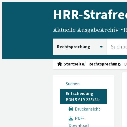
HRR
-Strafre
Aktuelle Ausgabe
Archiv
R
HRRS durchsuchen
Startseite
Rechtsprechung
B
Suchen
Entscheidung
BGH 5 StR 235/24:
Druckansicht
PDF-
Download