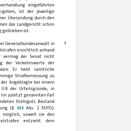
verhandlung eingeführten
rgeben, ist der jeweilige
iner Überprüfung durch den
 denen das Landgericht schon
geblieben ist.
4
 der Generalbundesanwalt in
elstrafen ersichtlich anhand
r vermag der Senat nicht
ng der Verkehrswerte der
wäre. Er hebt sämtliche
timmige Strafbemessung zu
m der Angeklagte bei einem
II.8 der Urteilsgründe, in
 Im zuletzt genannten Fall
ndeten Stehlguts Bestand
ebung (§
353
Abs. 2 StPO).
 möglich, soweit sie den
zelstrafen entzieht dem