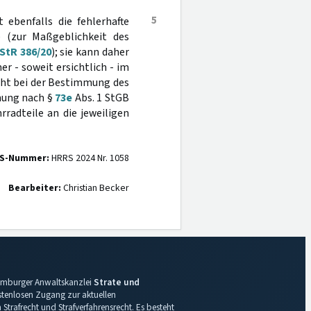
5
 ebenfalls die fehlerhafte
 (zur Maßgeblichkeit des
 StR 386/20
); sie kann daher
r - soweit ersichtlich - im
cht bei der Bestimmung des
ehung nach §
73e
Abs. 1 StGB
rradteile an die jeweiligen
S-Nummer:
HRRS 2024 Nr. 1058
Bearbeiter:
Christian Becker
 Hamburger Anwaltskanzlei
Strate und
ostenlosen Zugang zur aktuellen
Strafrecht und Strafverfahrensrecht. Es besteht