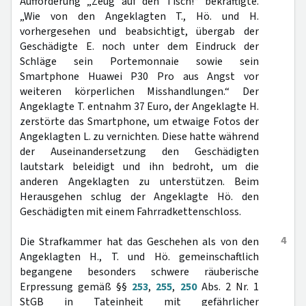
Aufforderung „Zeug auf den Tisch!“ bekräftigte.
„Wie von den Angeklagten T., Hö. und H.
vorhergesehen und beabsichtigt, übergab der
Geschädigte E. noch unter dem Eindruck der
Schläge sein Portemonnaie sowie sein
Smartphone Huawei P30 Pro aus Angst vor
weiteren körperlichen Misshandlungen.“ Der
Angeklagte T. entnahm 37 Euro, der Angeklagte H.
zerstörte das Smartphone, um etwaige Fotos der
Angeklagten L. zu vernichten. Diese hatte während
der Auseinandersetzung den Geschädigten
lautstark beleidigt und ihn bedroht, um die
anderen Angeklagten zu unterstützen. Beim
Herausgehen schlug der Angeklagte Hö. den
Geschädigten mit einem Fahrradkettenschloss.
4
Die Strafkammer hat das Geschehen als von den
Angeklagten H., T. und Hö. gemeinschaftlich
begangene besonders schwere räuberische
Erpressung gemäß §§
253
,
255
,
250
Abs. 2 Nr. 1
StGB in Tateinheit mit gefährlicher