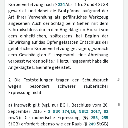
Körperverletzung nach §
224
Abs. 1 Nr. 2 und 4 StGB
gewertet und dabei die Bratpfanne aufgrund der
Art ihrer Verwendung als gefährliches Werkzeug
angesehen. Auch der Schlag beim Gehen mit dem
Fahrradschloss durch den Angeklagten Hö. sei von
dem einheitlichen, spätestens bei Beginn der
Einwirkung auf das Opfer gefassten Entschluss der
gefährlichen Körperverletzung getragen, „wonach
dem Geschädigten E. insgesamt eine Abreibung
verpasst werden sollte.“ Hierzu insgesamt habe die
Angeklagte L. Beihilfe geleistet.
5
2. Die Feststellungen tragen den Schuldspruch
wegen besonders schwerer räuberischer
Erpressung nicht.
6
a) Insoweit gilt (vgl. nur BGH, Beschluss vom 20.
September 2016 -
3 StR 174/16
,
NStZ 2017, 92
mwN): Die räuberische Erpressung (§§
253
,
255
StGB) erfordert ebenso wie der Raub (§
249
StGB)