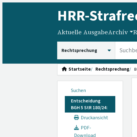
HRR
-Strafre
Aktuelle Ausgabe
Archiv
R
HRRS durchsuchen
Startseite
Rechtsprechung
B
Suchen
Entscheidung
BGH 5 StR 180/24:
Druckansicht
PDF-
Download