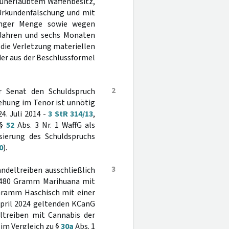
 unerlaubtem Waffenbesitz,
 Urkundenfälschung und mit
inger Menge sowie wegen
 Jahren und sechs Monaten
 die Verletzung materiellen
der aus der Beschlussformel
2
r Senat den Schuldspruch
gehung im Tenor ist unnötig
4. Juli 2014 -
3 StR 314/13
,
 §
52
Abs. 3 Nr. 1 WaffG als
isierung des Schuldspruchs
0
).
3
andeltreiben ausschließlich
t 480 Gramm Marihuana mit
Gramm Haschisch mit einer
pril 2024 geltenden KCanG
eltreiben mit Cannabis der
h im Vergleich zu §
30a
Abs. 1