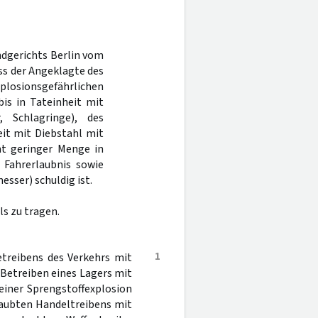
ndgerichts Berlin vom
ss der Angeklagte des
losionsgefährlichen
is in Tateinheit mit
, Schlagringe), des
eit mit Diebstahl mit
ht geringer Menge in
 Fahrerlaubnis sowie
sser) schuldig ist.
s zu tragen.
1
treibens des Verkehrs mit
 Betreiben eines Lagers mit
einer Sprengstoffexplosion
laubten Handeltreibens mit