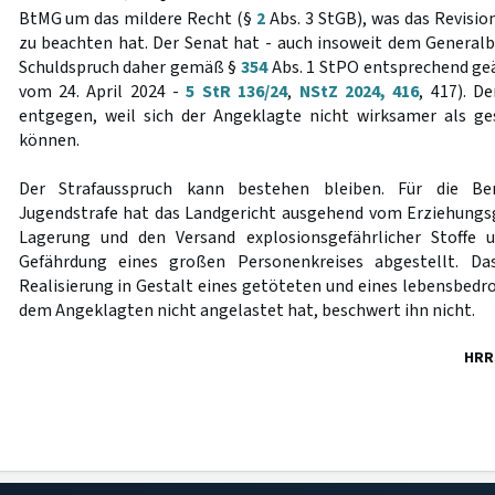
BtMG um das mildere Recht (§
2
Abs. 3 StGB), was das Revisio
zu beachten hat. Der Senat hat - auch insoweit dem General
Schuldspruch daher gemäß §
354
Abs. 1 StPO entsprechend geä
vom 24. April 2024 -
5 StR 136/24
,
NStZ 2024, 416
, 417). 
entgegen, weil sich der Angeklagte nicht wirksamer als ge
können.
Der Strafausspruch kann bestehen bleiben. Für die B
Jugendstrafe hat das Landgericht ausgehend vom Erziehungs
Lagerung und den Versand explosionsgefährlicher Stoffe 
Gefährdung eines großen Personenkreises abgestellt. Da
Realisierung in Gestalt eines getöteten und eines lebensbedr
dem Angeklagten nicht angelastet hat, beschwert ihn nicht.
HRR