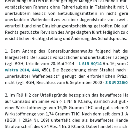
Betäubungsmitteln in nicht geringer Menge in Tateinheit mit
vorsätzlichen Fahrens ohne Fahrerlaubnis in Tateinheit mit
unerlaubtem Besitz von Betäubungsmitteln in nicht ger
unerlaubten Waffenbesitzes zu einer Jugendstrafe von zwei
verurteilt und eine Einziehungsentscheidung getroffen. Die auf
Rechts gestützte Revision des Angeklagten führt lediglich zu 
ersichtlichen Richtigstellung und Änderung des Schuldspruchs.
1. Dem Antrag des Generalbundesanwalts folgend hat de
klargestellt: Der Zusatz vorsätzlicher und unerlaubter Tatbe
(vgl. BGH, Urteile vom 20. Mai 2014 -
1 StR 90/14
Rn. 16; vom 2
wistra 2014, 446
, 450). Die Bezeichnung einer Straftat nach
„unerlaubter Waffenbesitz“ genügt der erforderlichen Präz
nicht (vgl. BGH, Beschluss vom 6. September 2000 -
3 StR 226/0
2. Im Fall II.2 der Urteilsgründe bezog sich das bewaffnete H
auf Cannabis im Sinne von § 1 Nr. 8 KCanG, nämlich auf gu
einer Wirkstoffmenge von 16,35 Gramm THC und gut sieben 
Wirkstoffmenge von 1,74 Gramm THC. Nach dem seit dem 1. A
(BGBl. I 2024 Nr. 109) unterfällt dies als bewaffnetes Hand
Strafvorschrift des § 34 Abs. 4 Nr. 3 KCanG. Dabei handelt es sic