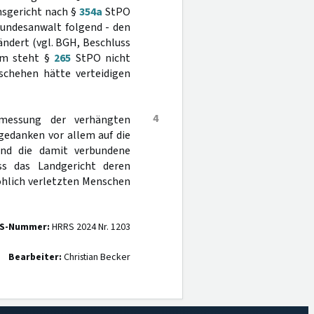
nsgericht nach §
354a
StPO
bundesanwalt folgend - den
ndert (vgl. BGH, Beschluss
Dem steht §
265
StPO nicht
schehen hätte verteidigen
4
emessung der verhängten
gedanken vor allem auf die
und die damit verbundene
ss das Landgericht deren
ohlich verletzten Menschen
S-Nummer:
HRRS 2024 Nr. 1203
Bearbeiter:
Christian Becker