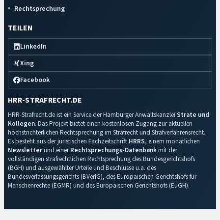
Rechtsprechung
TEILEN
LinkedIn
Xing
Facebook
HRR-STRAFRECHT.DE
HRR-Strafrecht.de ist ein Service der Hamburger Anwaltskanzlei
Strate und
Kollegen
. Das Projekt bietet einen kostenlosen Zugang zur aktuellen
höchstrichterlichen Rechtsprechung im Strafrecht und Strafverfahrensrecht.
Es besteht aus der juristischen Fachzeitschrift
HRRS
, einem monatlichen
Newsletter
und einer
Rechtsprechungs-Datenbank
mit der
vollständigen strafrechtlichen Rechtsprechung des Bundesgerichtshofs
(BGH) und ausgewählter Urteile und Beschlüsse u.a. des
Bundesverfassungsgerichts (BVerfG), des Europäischen Gerichtshofs für
Menschenrechte (EGMR) und des Europäischen Gerichtshofs (EuGH).
Impressum
·
Datenschutz