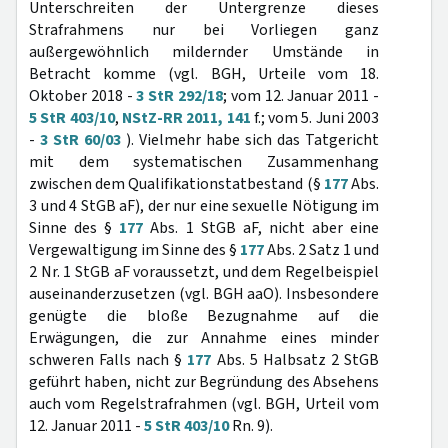
Unterschreiten der Untergrenze dieses
Strafrahmens nur bei Vorliegen ganz
außergewöhnlich mildernder Umstände in
Betracht komme (vgl. BGH, Urteile vom 18.
Oktober 2018 -
3 StR 292/18
; vom 12. Januar 2011 -
5 StR 403/10
,
NStZ-RR 2011, 141
f.; vom 5. Juni 2003
-
3 StR 60/03
). Vielmehr habe sich das Tatgericht
mit dem systematischen Zusammenhang
zwischen dem Qualifikationstatbestand (§
177
Abs.
3 und 4 StGB aF), der nur eine sexuelle Nötigung im
Sinne des §
177
Abs. 1 StGB aF, nicht aber eine
Vergewaltigung im Sinne des §
177
Abs. 2 Satz 1 und
2 Nr. 1 StGB aF voraussetzt, und dem Regelbeispiel
auseinanderzusetzen (vgl. BGH aaO). Insbesondere
genügte die bloße Bezugnahme auf die
Erwägungen, die zur Annahme eines minder
schweren Falls nach §
177
Abs. 5 Halbsatz 2 StGB
geführt haben, nicht zur Begründung des Absehens
auch vom Regelstrafrahmen (vgl. BGH, Urteil vom
12. Januar 2011 -
5 StR 403/10
Rn. 9).