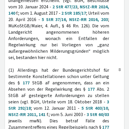
unangemessen erscheint (vgl. BGH, Beschlüsse
vom 10. Januar 2024 -
2 StR 477/23
,
NStZ-RR 2024,
140
f.; vom 1. August 2017 -
2 StR 185/17
; Urteil vom
20. April 2016 -
5 StR 37/16
,
NStZ-RR 2016, 203
;
MüKoStGB/Maier, 4. Aufl., § 46 Rn. 126). Die vom
Landgericht angenommenen höheren
Anforderungen, wonach ein Entfallen der
Regelwirkung nur bei Vorliegen von „ganz
außergewöhnlichen Milderungsgründen“ möglich
sei, bestanden hier nicht.
8
(1) Allerdings hat der Bundesgerichtshof für
bestimmte Konstellationen schon unter Geltung
des §
177
StGB aF angenommen, dass an ein
Absehen von der Regelwirkung des §
177
Abs. 2
StGB aF gesteigerte Anforderungen zu stellen
seien (vgl. BGH, Urteile vom 18. Oktober 2018 -
3
StR 292/18
; vom 12. Januar 2011 -
5 StR 403/10
,
NStZ-RR 2011, 141
f.; vom 5. Juni 2003 -
3 StR 60/03
jeweils mwN). Dies betraf Fälle des
Zusammentreffens eines Regelbeispiels nach §
177