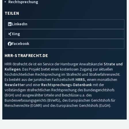
Rechtsprechung
TEILEN
LinkedIn
Xing
Facebook
HRR-STRAFRECHT.DE
HRR-Strafrecht.de ist ein Service der Hamburger Anwaltskanzlei
Strate und
Kollegen
. Das Projekt bietet einen kostenlosen Zugang zur aktuellen
höchstrichterlichen Rechtsprechung im Strafrecht und Strafverfahrensrecht.
Es besteht aus der juristischen Fachzeitschrift
HRRS
, einem monatlichen
Newsletter
und einer
Rechtsprechungs-Datenbank
mit der
vollständigen strafrechtlichen Rechtsprechung des Bundesgerichtshofs
(BGH) und ausgewählter Urteile und Beschlüsse u.a. des
Bundesverfassungsgerichts (BVerfG), des Europäischen Gerichtshofs für
Menschenrechte (EGMR) und des Europäischen Gerichtshofs (EuGH).
Impressum
·
Datenschutz