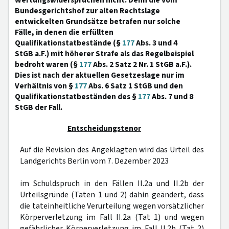
Wertungswidersprüchen nicht. Denn die vom
Bundesgerichtshof zur alten Rechtslage
entwickelten Grundsätze betrafen nur solche
Fälle, in denen die erfüllten
Qualifikationstatbestände (§
177
Abs. 3 und 4
StGB a.F.) mit höherer Strafe als das Regelbeispiel
bedroht waren (§
177
Abs. 2 Satz 2 Nr. 1 StGB a.F.).
Dies ist nach der aktuellen Gesetzeslage nur im
Verhältnis von §
177
Abs. 6 Satz 1 StGB und den
Qualifikationstatbeständen des §
177
Abs. 7 und 8
StGB der Fall.
Entscheidungstenor
Auf die Revision des Angeklagten wird das Urteil des
Landgerichts Berlin vom 7. Dezember 2023
im Schuldspruch in den Fällen II.2a und II.2b der
Urteilsgründe (Taten 1 und 2) dahin geändert, dass
die tateinheitliche Verurteilung wegen vorsätzlicher
Körperverletzung im Fall II.2a (Tat 1) und wegen
gefährlicher Körperverletzung im Fall II.2b (Tat 2)