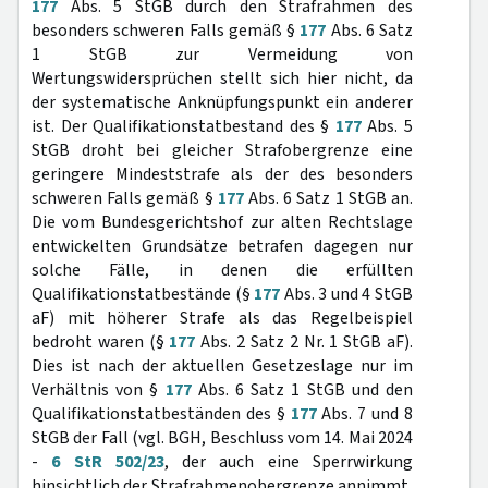
177
Abs. 5 StGB durch den Strafrahmen des
besonders schweren Falls gemäß §
177
Abs. 6 Satz
1 StGB zur Vermeidung von
Wertungswidersprüchen stellt sich hier nicht, da
der systematische Anknüpfungspunkt ein anderer
ist. Der Qualifikationstatbestand des §
177
Abs. 5
StGB droht bei gleicher Strafobergrenze eine
geringere Mindeststrafe als der des besonders
schweren Falls gemäß §
177
Abs. 6 Satz 1 StGB an.
Die vom Bundesgerichtshof zur alten Rechtslage
entwickelten Grundsätze betrafen dagegen nur
solche Fälle, in denen die erfüllten
Qualifikationstatbestände (§
177
Abs. 3 und 4 StGB
aF) mit höherer Strafe als das Regelbeispiel
bedroht waren (§
177
Abs. 2 Satz 2 Nr. 1 StGB aF).
Dies ist nach der aktuellen Gesetzeslage nur im
Verhältnis von §
177
Abs. 6 Satz 1 StGB und den
Qualifikationstatbeständen des §
177
Abs. 7 und 8
StGB der Fall (vgl. BGH, Beschluss vom 14. Mai 2024
-
6 StR 502/23
, der auch eine Sperrwirkung
hinsichtlich der Strafrahmenobergrenze annimmt,