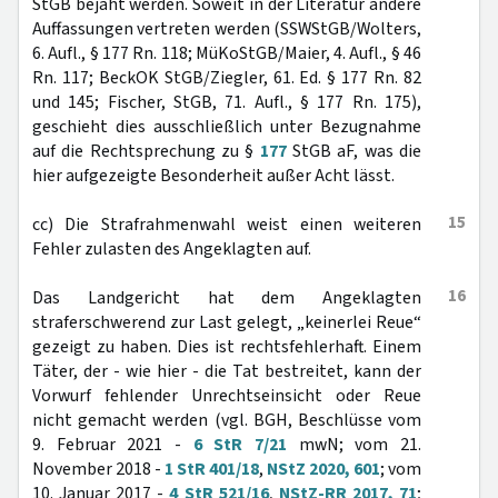
StGB bejaht werden. Soweit in der Literatur andere
Auffassungen vertreten werden (SSWStGB/Wolters,
6. Aufl., § 177 Rn. 118; MüKoStGB/Maier, 4. Aufl., § 46
Rn. 117; BeckOK StGB/Ziegler, 61. Ed. § 177 Rn. 82
und 145; Fischer, StGB, 71. Aufl., § 177 Rn. 175),
geschieht dies ausschließlich unter Bezugnahme
auf die Rechtsprechung zu §
177
StGB aF, was die
hier aufgezeigte Besonderheit außer Acht lässt.
15
cc) Die Strafrahmenwahl weist einen weiteren
Fehler zulasten des Angeklagten auf.
16
Das Landgericht hat dem Angeklagten
straferschwerend zur Last gelegt, „keinerlei Reue“
gezeigt zu haben. Dies ist rechtsfehlerhaft. Einem
Täter, der - wie hier - die Tat bestreitet, kann der
Vorwurf fehlender Unrechtseinsicht oder Reue
nicht gemacht werden (vgl. BGH, Beschlüsse vom
9. Februar 2021 -
6 StR 7/21
mwN; vom 21.
November 2018 -
1 StR 401/18
,
NStZ 2020, 601
; vom
10. Januar 2017 -
4 StR 521/16
,
NStZ-RR 2017, 71
;