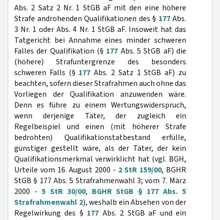
Abs. 2 Satz 2 Nr. 1 StGB aF mit den eine höhere
Strafe androhenden Qualifikationen des §
177
Abs.
3 Nr. 1 oder Abs. 4 Nr. 1 StGB aF. Insoweit hat das
Tatgericht bei Annahme eines minder schweren
Falles der Qualifikation (§
177
Abs. 5 StGB aF) die
(höhere) Strafuntergrenze des besonders
schweren Falls (§
177
Abs. 2 Satz 1 StGB aF) zu
beachten, sofern dieser Strafrahmen auch ohne das
Vorliegen der Qualifikation anzuwenden wäre.
Denn es führe zu einem Wertungswiderspruch,
wenn derjenige Täter, der zugleich ein
Regelbeispiel und einen (mit höherer Strafe
bedrohten) Qualifikationstatbestand erfülle,
günstiger gestellt wäre, als der Täter, der kein
Qualifikationsmerkmal verwirklicht hat (vgl. BGH,
Urteile vom 16. August 2000 -
2 StR 159/00
, BGHR
StGB § 177 Abs. 5 Strafrahmenwahl 3; vom 7. März
2000 -
5 StR 30/00
,
BGHR StGB § 177 Abs. 5
Strafrahmenwahl 2
), weshalb ein Absehen von der
Regelwirkung des §
177
Abs. 2 StGB aF und ein