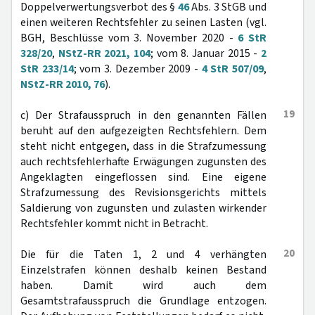
Doppelverwertungsverbot des §
46
Abs. 3 StGB und
einen weiteren Rechtsfehler zu seinen Lasten (vgl.
BGH, Beschlüsse vom 3. November 2020 -
6 StR
328/20
,
NStZ-RR 2021, 104
; vom 8. Januar 2015 -
2
StR 233/14
; vom 3. Dezember 2009 -
4 StR 507/09
,
NStZ-RR 2010, 76
).
19
c) Der Strafausspruch in den genannten Fällen
beruht auf den aufgezeigten Rechtsfehlern. Dem
steht nicht entgegen, dass in die Strafzumessung
auch rechtsfehlerhafte Erwägungen zugunsten des
Angeklagten eingeflossen sind. Eine eigene
Strafzumessung des Revisionsgerichts mittels
Saldierung von zugunsten und zulasten wirkender
Rechtsfehler kommt nicht in Betracht.
20
Die für die Taten 1, 2 und 4 verhängten
Einzelstrafen können deshalb keinen Bestand
haben. Damit wird auch dem
Gesamtstrafausspruch die Grundlage entzogen.