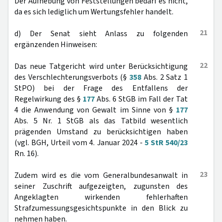
Der Aufhebung von Feststellungen bedarf es nicht,
da es sich lediglich um Wertungsfehler handelt.
21
d) Der Senat sieht Anlass zu folgenden
ergänzenden Hinweisen:
22
Das neue Tatgericht wird unter Berücksichtigung
des Verschlechterungsverbots (§
358
Abs. 2 Satz 1
StPO) bei der Frage des Entfallens der
Regelwirkung des §
177
Abs. 6 StGB im Fall der Tat
4 die Anwendung von Gewalt im Sinne von §
177
Abs. 5 Nr. 1 StGB als das Tatbild wesentlich
prägenden Umstand zu berücksichtigen haben
(vgl. BGH, Urteil vom 4. Januar 2024 -
5 StR 540/23
Rn. 16).
23
Zudem wird es die vom Generalbundesanwalt in
seiner Zuschrift aufgezeigten, zugunsten des
Angeklagten wirkenden fehlerhaften
Strafzumessungsgesichtspunkte in den Blick zu
nehmen haben.