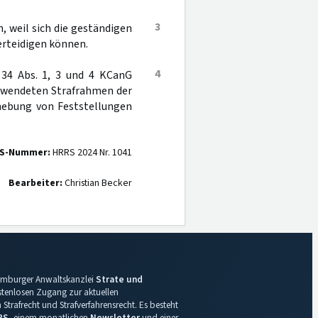
3
 weil sich die geständigen
erteidigen können.
4
 34 Abs. 1, 3 und 4 KCanG
gewendeten Strafrahmen der
hebung von Feststellungen
S-Nummer:
HRRS 2024 Nr. 1041
Bearbeiter:
Christian Becker
 Hamburger Anwaltskanzlei
Strate und
ostenlosen Zugang zur aktuellen
Strafrecht und Strafverfahrensrecht. Es besteht
RS
, einem monatlichen
Newsletter
und einer