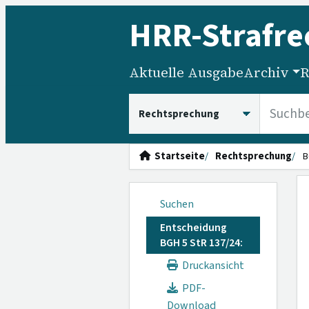
HRR
-Strafre
Aktuelle Ausgabe
Archiv
R
HRRS durchsuchen
Startseite
Rechtsprechung
B
Suchen
Entscheidung
BGH 5 StR 137/24:
Druckansicht
PDF-
Download