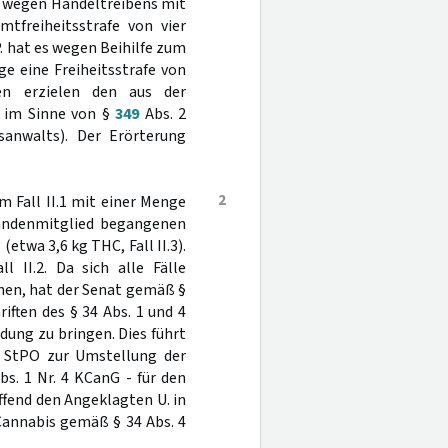
d wegen Handeltreibens mit
tfreiheitsstrafe von vier
. hat es wegen Beihilfe zum
e eine Freiheitsstrafe von
en erzielen den aus der
n im Sinne von §
349
Abs. 2
sanwalts). Der Erörterung
2
m Fall II.1 mit einer Menge
Bandenmitglied begangenen
(etwa 3,6 kg THC, Fall II.3).
 II.2. Da sich alle Fälle
ehen, hat der Senat gemäß §
iften des § 34 Abs. 1 und 4
dung zu bringen. Dies führt
StPO zur Umstellung der
s. 1 Nr. 4 KCanG - für den
reffend den Angeklagten U. in
 Cannabis gemäß § 34 Abs. 4