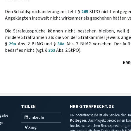
Den Schuldspruchänderungen steht §
265
StPO nicht entgegen,
Angeklagten insoweit nicht wirksamer als geschehen hätten v
Die Strafaussprüche können nicht bestehen bleiben, weil §
mildere Strafrahmen als die von der Strafkammer jeweils an
§
29a
Abs. 2 BtMG und §
30a
Abs. 3 BtMG vorsehen. Der Auf
bedarf es nicht (vgl. §
353
Abs. 2 StPO).
HRR
TEILEN
HRR-STRAFRECHT.DE
sgabe
HRR-Strafrecht.de ist ein Service der
LinkedIn
Kollegen
. Das Projekt bietet einen k
ge
höchstrichterlichen Rechtsprechung im 
Xing
aus der juristischen Fachzeitschrift
HR