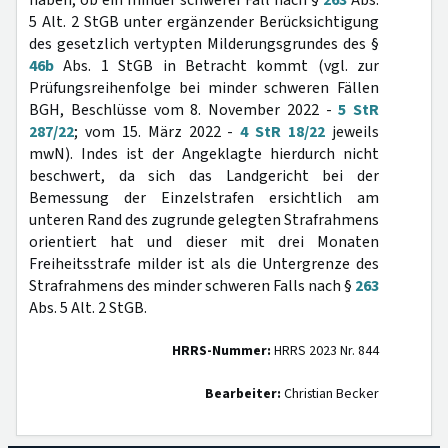
haben, ob ein minder schwerer Fall nach §
263
Abs.
5 Alt. 2 StGB unter ergänzender Berücksichtigung
des gesetzlich vertypten Milderungsgrundes des §
46b
Abs. 1 StGB in Betracht kommt (vgl. zur
Prüfungsreihenfolge bei minder schweren Fällen
BGH, Beschlüsse vom 8. November 2022 -
5 StR
287/22
; vom 15. März 2022 -
4 StR 18/22
jeweils
mwN). Indes ist der Angeklagte hierdurch nicht
beschwert, da sich das Landgericht bei der
Bemessung der Einzelstrafen ersichtlich am
unteren Rand des zugrunde gelegten Strafrahmens
orientiert hat und dieser mit drei Monaten
Freiheitsstrafe milder ist als die Untergrenze des
Strafrahmens des minder schweren Falls nach §
263
Abs. 5 Alt. 2 StGB.
HRRS-Nummer:
HRRS 2023 Nr. 844
Bearbeiter:
Christian Becker