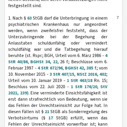
festgestellt sind.
7
1. Nach §
63
StGB darf die Unterbringung in einem
psychiatrischen Krankenhaus nur angeordnet
werden, wenn zweifelsfrei feststeht, dass der
Unterzubringende bei der Begehung der
Anlasstaten schuldunfähig oder vermindert
schuldfähig war und die Tatbegehung hierauf
beruhte (st. Rspr.; BGH, Urteil vom 6. März 1986 -
4
StR 40/86
,
BGHSt 34, 22
, 26 f.; Beschlüsse vom 6.
Februar 1997 -
4 StR 672/96
,
BGHSt 42, 385
f.; vom
10. November 2015 -
3 StR 407/15
,
NStZ 2016, 402
;
Urteil vom 10. Januar 2019 -
1 StR 463/18
Rn. 15;
Beschluss vom 22. Juli 2020 -
1 StR 176/20
,
StV
2021, 239
). Eine verminderte Einsichtsfähigkeit ist
erst dann strafrechtlich von Bedeutung, wenn sie
das Fehlen der Unrechtseinsicht zur Folge hat. In
diesen Fällen ist §
21
StGB als Sonderregelung des
Verbotsirrtums (§
17
StGB) erfüllt, wenn das
Fehlen der Unrechtseinsicht vorwerfbar ist; kann