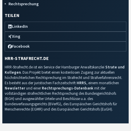
Rechtsprechung
TEILEN
LinkedIn
Xing
Facebook
HRR-STRAFRECHT.DE
HRR-Strafrecht.de ist ein Service der Hamburger Anwaltskanzlei
Strate und
Kollegen
. Das Projekt bietet einen kostenlosen Zugang zur aktuellen
höchstrichterlichen Rechtsprechung im Strafrecht und Strafverfahrensrecht.
Es besteht aus der juristischen Fachzeitschrift
HRRS
, einem monatlichen
Newsletter
und einer
Rechtsprechungs-Datenbank
mit der
vollständigen strafrechtlichen Rechtsprechung des Bundesgerichtshofs
(BGH) und ausgewählter Urteile und Beschlüsse u.a. des
Bundesverfassungsgerichts (BVerfG), des Europäischen Gerichtshofs für
Menschenrechte (EGMR) und des Europäischen Gerichtshofs (EuGH).
Impressum
·
Datenschutz