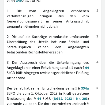
von §
349
Abs. 2 StPO.
2
1. Die vom Angeklagten erhobenen
Verfahrensrügen dringen aus den vom
Generalbundesanwalt in seiner Antragsschrift
genannten Gründen nicht durch.
3
2. Die auf die Sachrüge veranlasste umfassende
Überprüfung des Urteils hat zum Schuld- und
Strafausspruch keinen den Angeklagten
belastenden Rechtsfehler ergeben.
4
3. Der Ausspruch über die Unterbringung des
Angeklagten in einer Entziehungsanstalt nach §
64
StGB hält hingegen revisionsgerichtlicher Prüfung
nicht stand.
5
Der Senat hat seiner Entscheidung gemäß §
354a
StPO die zum 1. Oktober 2023 in Kraft getretene
Neufassung des §
64
StGB (
BGBl. 2023 I Nr. 203
)
zugrunde zu legen. Die dort normierten und nach §