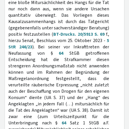
eine bloße Mitursächlichkeit des Hangs für die Tat
nur noch dann aus, wenn sie andere Ursachen
quantitativ überwiegt. Das Vorliegen dieses
Kausalzusammenhangs ist durch das Tatgericht
(gegebenenfalls unter sachverständiger Beratung)
positiv festzustellen (
BT-Drucks. 20/5913 S. 69
f.,
hierzu Senat, Beschluss vom 25. Oktober 2023 -
5
StR 246/23
). Bei seiner vor Inkrafttreten der
Neufassung von §
64
StGB getroffenen
Entscheidung hat die Strafkammer diesen
strengeren Anordnungsmaßstab nicht anwenden
können und im Rahmen der Begründung der
Maßregelanordnung festgestellt, dass die
verurteilte räuberische Erpressung „nicht zuletzt
auch der Beschaffung von Drogen für den eigenen
Konsum“ diente (UA S. 37) und der „Hang“ des
Angeklagten „in jedem Fall (…) mitursächlich für
die Tat des Angeklagten“ war (UA S. 38). Damit ist
zwar eine (zum Urteilszeitpunkt für die
Unterbringung nach §
64
Satz 1 StGB a.F.