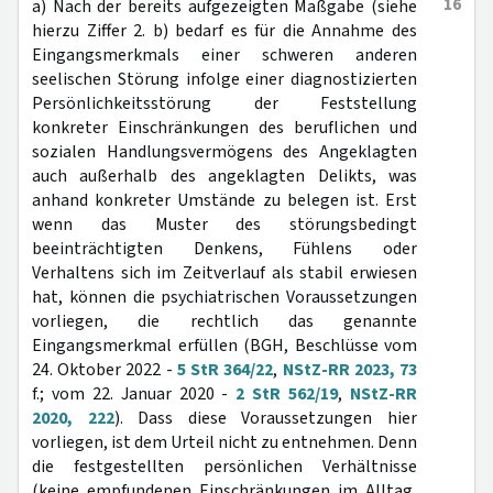
16
a) Nach der bereits aufgezeigten Maßgabe (siehe
hierzu Ziffer 2. b) bedarf es für die Annahme des
Eingangsmerkmals einer schweren anderen
seelischen Störung infolge einer diagnostizierten
Persönlichkeitsstörung der Feststellung
konkreter Einschränkungen des beruflichen und
sozialen Handlungsvermögens des Angeklagten
auch außerhalb des angeklagten Delikts, was
anhand konkreter Umstände zu belegen ist. Erst
wenn das Muster des störungsbedingt
beeinträchtigten Denkens, Fühlens oder
Verhaltens sich im Zeitverlauf als stabil erwiesen
hat, können die psychiatrischen Voraussetzungen
vorliegen, die rechtlich das genannte
Eingangsmerkmal erfüllen (BGH, Beschlüsse vom
24. Oktober 2022 -
5 StR 364/22
,
NStZ-RR 2023, 73
f.; vom 22. Januar 2020 -
2 StR 562/19
,
NStZ-RR
2020, 222
). Dass diese Voraussetzungen hier
vorliegen, ist dem Urteil nicht zu entnehmen. Denn
die festgestellten persönlichen Verhältnisse
(keine empfundenen Einschränkungen im Alltag,