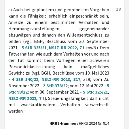
18
c) Auch bei geplantem und geordnetem Vorgehen
kann die Fähigkeit erheblich eingeschränkt sein,
Anreize zu einem bestimmten Verhalten und
Hemmungsvorstellungen gegeneinander
abzuwägen und danach den Willensentschluss zu
bilden (vgl. BGH, Beschluss vom 30. September
2021 -
5 StR 325/21
,
NStZ-RR 2022, 7
f. mwN). Dem
Tatverhalten wie auch dem Verhalten vor und nach
der Tat kommt beim Vorliegen einer schweren
Persönlichkeitsstörung kein maßgebliches
Gewicht zu (vgl. BGH, Beschlüsse vom 10. Mai 2023
-
4 StR 340/22
,
NStZ-RR 2023, 317
, 319; vom 23.
November 2022 -
2 StR 378/22
; vom 12. Mai 2022 -
5
StR 99/22
; vom 30. September 2021 -
5 StR 325/21
,
NStZ-RR 2022, 7
f.). Steuerungsfähigkeit darf nicht
mit zweckrationalem Verhalten verwechselt
werden.
HRRS-Nummer:
HRRS 2024 Nr. 814