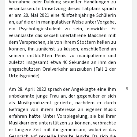
Vornahme oder Duldung sexueller Handlungen zu
veranlassen. In Umsetzung dieses Tatplans sprach
er am 20. Mai 2021 eine fünfzehnjährige Schülerin
an, auf die er in manipulativer Weise unter Vorgabe,
ein Psychologiestudent zu sein, einwirkte. Er
veranlasste das sexuell unerfahrene Mädchen mit
dem Versprechen, sie von ihrem Stottern heilen zu
können, ihn zunächst zu küssen, anschließend an
seinem entblößten Penis zu manipulieren und
zuletzt insgesamt etwa 40 Sekunden an ihm den
ungeschützten Oralverkehr auszuüben (Fall 1 der
Urteilsgründe).
5
Am 28. April 2022 sprach der Angeklagte eine ihm
unbekannte junge Frau an, der gegenüber er sich
als Musikproduzent gerierte, nachdem er durch
Befragen von ihrem Interesse an eigener Musik
erfahren hatte. Unter Vorspiegelung, sie bei ihrer
Musikkarriere unterstützen zu können, verbrachte
er längere Zeit mit ihr gemeinsam, wobei er das
Gespräch auf sexuelle Inhalte lenkte. Da sich die