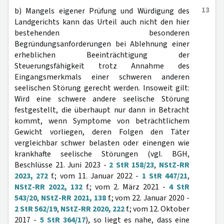
13
b) Mangels eigener Prüfung und Würdigung des
Landgerichts kann das Urteil auch nicht den hier
bestehenden besonderen
Begründungsanforderungen bei Ablehnung einer
erheblichen Beeinträchtigung der
Steuerungsfähigkeit trotz Annahme des
Eingangsmerkmals einer schweren anderen
seelischen Störung gerecht werden. Insoweit gilt:
Wird eine schwere andere seelische Störung
festgestellt, die überhaupt nur dann in Betracht
kommt, wenn Symptome von beträchtlichem
Gewicht vorliegen, deren Folgen den Täter
vergleichbar schwer belasten oder einengen wie
krankhafte seelische Störungen (vgl. BGH,
Beschlüsse 21. Juni 2023 -
2 StR 158/23
,
NStZ-RR
2023, 272
f.; vom 11. Januar 2022 -
1 StR 447/21
,
NStZ-RR 2022, 132
f.; vom 2. März 2021 -
4 StR
543/20
,
NStZ-RR 2021, 138
f.; vom 22. Januar 2020 -
2 StR 562/19
,
NStZ-RR 2020, 222
f.; vom 12. Oktober
2017 -
5 StR 364/17
), so liegt es nahe, dass eine