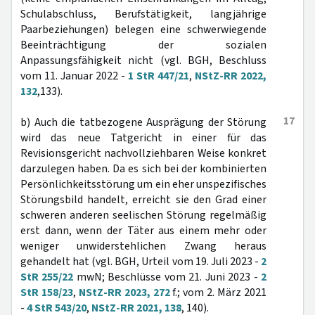
Schulabschluss, Berufstätigkeit, langjährige
Paarbeziehungen) belegen eine schwerwiegende
Beeinträchtigung der sozialen
Anpassungsfähigkeit nicht (vgl. BGH, Beschluss
vom 11. Januar 2022 -
1 StR 447/21
,
NStZ-RR 2022,
132
,133).
17
b) Auch die tatbezogene Ausprägung der Störung
wird das neue Tatgericht in einer für das
Revisionsgericht nachvollziehbaren Weise konkret
darzulegen haben. Da es sich bei der kombinierten
Persönlichkeitsstörung um ein eher unspezifisches
Störungsbild handelt, erreicht sie den Grad einer
schweren anderen seelischen Störung regelmäßig
erst dann, wenn der Täter aus einem mehr oder
weniger unwiderstehlichen Zwang heraus
gehandelt hat (vgl. BGH, Urteil vom 19. Juli 2023 -
2
StR 255/22
mwN; Beschlüsse vom 21. Juni 2023 -
2
StR 158/23
,
NStZ-RR 2023, 272
f.; vom 2. März 2021
-
4 StR 543/20
,
NStZ-RR 2021, 138
, 140).