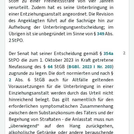
Stoff zu einer Freiheitsstrafe von vier Jahren
verurteilt. Zudem hat es seine Unterbringung in
einer Entziehungsanstalt angeordnet. Die Revision
des Angeklagten führt auf die Sachrüge hin zur
Aufhebung der Unterbringungsentscheidung; im
Übrigen ist sie unbegründet im Sinne von §
349
Abs.
2 StPO.
2
Der Senat hat seiner Entscheidung gemäß §
354a
StPO die zum 1. Oktober 2023 in Kraft getretene
Neufassung des §
64
StGB (
BGBl. 2023 I Nr. 203
)
zugrunde zu legen. Die dort normierten und nach §
2
Abs. 6 StGB auch für Altfälle geltenden
Voraussetzungen für die Unterbringung in einer
Einziehungsanstalt werden durch das Urteil nicht
hinreichend belegt. Das gilt namentlich für den
erforderlichen symptomatischen Zusammenhang
zwischen dem Substanzkonsum des Täters und der
Begehung von Straftaten - die Anlasstat muss nun
„überwiegend“ auf den Hang zurückgehen,
alkoholische Getränke oder andere berauschende