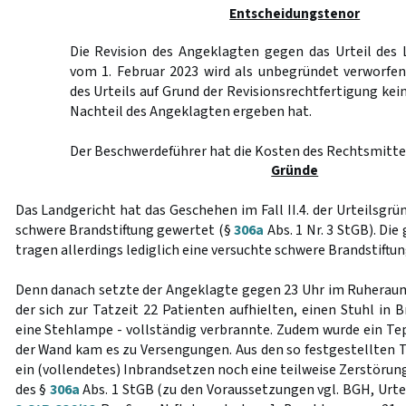
Entscheidungstenor
Die Revision des Angeklagten gegen das Urteil des 
vom 1. Februar 2023 wird als unbegründet verworfen
des Urteils auf Grund der Revisionsrechtfertigung ke
Nachteil des Angeklagten ergeben hat.
Der Beschwerdeführer hat die Kosten des Rechtsmittel
Gründe
Das Landgericht hat das Geschehen im Fall II.4. der Urteilsgrü
schwere Brandstiftung gewertet (§
306a
Abs. 1 Nr. 3 StGB). Di
tragen allerdings lediglich eine versuchte schwere Brandstiftun
Denn danach setzte der Angeklagte gegen 23 Uhr im Ruheraum
der sich zur Tatzeit 22 Patienten aufhielten, einen Stuhl in 
eine Stehlampe - vollständig verbrannte. Zudem wurde ein Tep
der Wand kam es zu Versengungen. Aus den so festgestellten T
ein (vollendetes) Inbrandsetzen noch eine teilweise Zerstörun
des §
306a
Abs. 1 StGB (zu den Voraussetzungen vgl. BGH, Urte