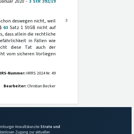
Januar 2020 -
3 StR 392/19
3
 schon deswegen nicht, weil
 §
63
Satz 1 StGB nicht auf
 dass allein die rechtliche
fährlichkeit in Fällen wie
icht diese Tat auch der
cht vom sicheren Vorliegen
RRS-Nummer:
HRRS 2024 Nr. 49
Bearbeiter:
Christian Becker
 Hamburger Anwaltskanzlei
Strate und
ostenlosen Zugang zur aktuellen