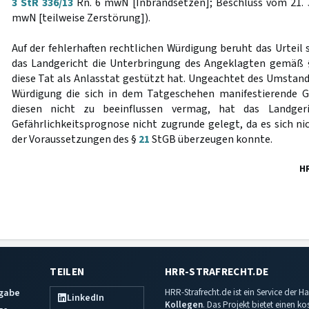
3 StR 336/13
Rn. 6 mwN [Inbrandsetzen]; Beschluss vom 21. 
mwN [teilweise Zerstörung]).
Auf der fehlerhaften rechtlichen Würdigung beruht das Urteil
das Landgericht die Unterbringung des Angeklagten gemäß
diese Tat als Anlasstat gestützt hat. Ungeachtet des Umstands,
Würdigung die sich in dem Tatgeschehen manifestierende Ge
diesen nicht zu beeinflussen vermag, hat das Landger
Gefährlichkeitsprognose nicht zugrunde gelegt, da es sich ni
der Voraussetzungen des §
21
StGB überzeugen konnte.
H
TEILEN
HRR-STRAFRECHT.DE
sgabe
HRR-Strafrecht.de ist ein Service der
LinkedIn
Kollegen
. Das Projekt bietet einen k