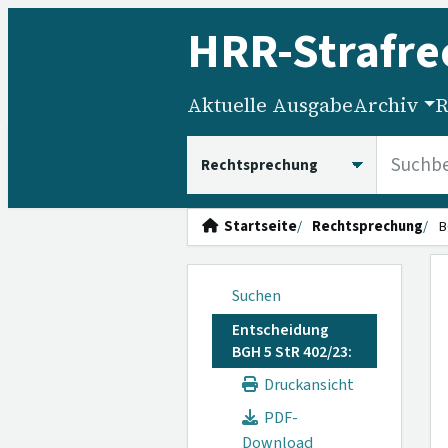
HRR
-Strafre
Aktuelle Ausgabe
Archiv
R
HRRS durchsuchen
Startseite
Rechtsprechung
B
Suchen
Entscheidung
BGH 5 StR 402/23:
Druckansicht
PDF-
Download