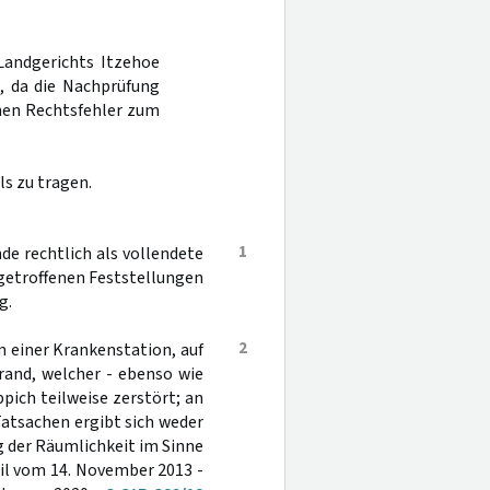
Landgerichts Itzehoe
, da die Nachprüfung
inen Rechtsfehler zum
s zu tragen.
1
nde rechtlich als vollendete
e getroffenen Feststellungen
g.
2
 einer Krankenstation, auf
Brand, welcher - ebenso wie
pich teilweise zerstört; an
atsachen ergibt sich weder
g der Räumlichkeit im Sinne
il vom 14. November 2013 -