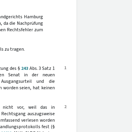
Landgerichts Hamburg
n, da die Nachprüfung
inen Rechtsfehler zum
s zu tragen.
1
zung des §
243
Abs. 3 Satz 1
den Senat in der neuen
Ausgangsurteil und die
n worden seien, hat keinen
2
 nicht vor, weil das in
en Rechtsgang auszugsweise
umfassend verlesen worden
andlungsprotokolls fest (§