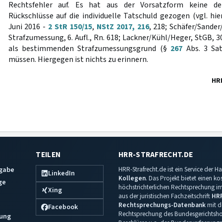
Rechtsfehler auf. Es hat aus der Vorsatzform keine d
Rückschlüsse auf die individuelle Tatschuld gezogen (vgl. hi
Juni 2016 -
2 StR 150/15
,
NStZ 2017, 216
, 218; Schäfer/Sande
Strafzumessung, 6. Aufl., Rn. 618; Lackner/Kühl/Heger, StGB, 30. 
als bestimmenden Strafzumessungsgrund (§
267
Abs. 3 Sat
müssen. Hiergegen ist nichts zu erinnern.
HR
TEILEN
HRR-STRAFRECHT.DE
sgabe
HRR-Strafrecht.de ist ein Service der
LinkedIn
Kollegen
. Das Projekt bietet einen k
ge
höchstrichterlichen Rechtsprechung im 
Xing
aus der juristischen Fachzeitschrift
HR
Rechtsprechungs-Datenbank
mit de
Facebook
Rechtsprechung des Bundesgerichtshof
ung