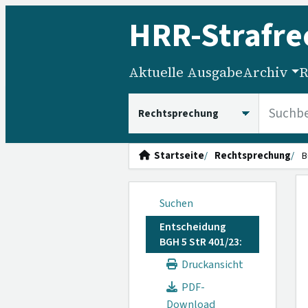
HRR
-Strafre
Aktuelle Ausgabe
Archiv
R
HRRS durchsuchen
Startseite
Rechtsprechung
B
Suchen
Entscheidung
BGH 5 StR 401/23:
Druckansicht
PDF-
Download