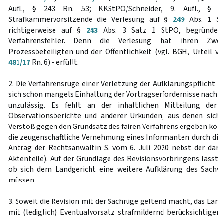
Aufl., § 243 Rn. 53; KKStPO/Schneider, 9. Aufl., §
Strafkammervorsitzende die Verlesung auf §
249
Abs. 1 S
richtigerweise auf §
243
Abs. 3 Satz 1 StPO, begründet
Verfahrensfehler. Denn die Verlesung hat ihren Z
Prozessbeteiligten und der Öffentlichkeit (vgl. BGH, Urteil
481/17
Rn. 6) - erfüllt.
2. Die Verfahrensrüge einer Verletzung der Aufklärungspflicht
sich schon mangels Einhaltung der Vortragserfordernisse nach
unzulässig. Es fehlt an der inhaltlichen Mitteilung 
Observationsberichte und anderer Urkunden, aus denen sic
Verstoß gegen den Grundsatz des fairen Verfahrens ergeben kö
die zeugenschaftliche Vernehmung eines Informanten durch die
Antrag der Rechtsanwältin S. vom 6. Juli 2020 nebst der 
Aktenteile). Auf der Grundlage des Revisionsvorbringens lässt
ob sich dem Landgericht eine weitere Aufklärung des Sach
müssen.
3. Soweit die Revision mit der Sachrüge geltend macht, das L
mit (lediglich) Eventualvorsatz strafmildernd berücksichtige