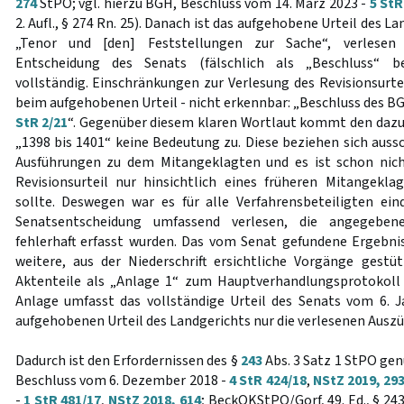
274
StPO; vgl. hierzu BGH, Beschluss vom 14. März 2023 -
5 StR
2. Aufl., § 274 Rn. 25). Danach ist das aufgehobene Urteil des 
„Tenor und [den] Feststellungen zur Sache“, verlesen
Entscheidung des Senats (fälschlich als „Beschluss“ b
vollständig. Einschränkungen zur Verlesung des Revisionsurtei
beim aufgehobenen Urteil - nicht erkennbar: „Beschluss des B
StR 2/21
“. Gegenüber diesem klaren Wortlaut kommt den daz
„1398 bis 1401“ keine Bedeutung zu. Diese beziehen sich auss
Ausführungen zu dem Mitangeklagten und es ist schon nicht
Revisionsurteil nur hinsichtlich eines früheren Mitangekl
sollte. Deswegen war es für alle Verfahrensbeteiligten ein
Senatsentscheidung umfassend verlesen, die angegeben
fehlerhaft erfasst wurden. Das vom Senat gefundene Ergebni
weitere, aus der Niederschrift ersichtliche Vorgänge gestü
Aktenteile als „Anlage 1“ zum Hauptverhandlungsprotokol
Anlage umfasst das vollständige Urteil des Senats vom 6. 
aufgehobenen Urteil des Landgerichts nur die verlesenen Auszü
Dadurch ist den Erfordernissen des §
243
Abs. 3 Satz 1 StPO gen
Beschluss vom 6. Dezember 2018 -
4 StR 424/18
,
NStZ 2019, 29
-
1 StR 481/17
,
NStZ 2018, 614
; BeckOKStPO/Gorf, 49. Ed., § 24