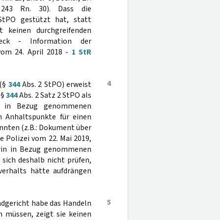
 243 Rn. 30). Dass die
tPO gestützt hat, statt
 keinen durchgreifenden
weck - Information der
 vom 24. April 2018 -
1 StR
4
 (§
344
Abs. 2 StPO) erweist
 §
344
Abs. 2 Satz 2 StPO als
der in Bezug genommenen
h Anhaltspunkte für einen
nnten (z.B.: Dokument über
 Polizei vom 22. Mai 2019,
darin in Bezug genommenen
 sich deshalb nicht prüfen,
verhalts hätte aufdrängen
5
andgericht habe das Handeln
n müssen, zeigt sie keinen