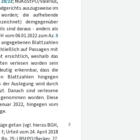
 28/23
; MüKoStPO/Valerius,
Landgerichts auszugsweise im
 worden; die aufhebende
ezeichnet) demgegenüber
ls sind daraus - anders als
GH vom 06.01.2022 zum Az.
5
u angegebenen Blattzahlen
chließlich auf Passagen mit
 ersichtlich, weshalb das
agten verlesen worden sein
deutig erkennbar, dass die
en Blattzahlen hingegen
s der Auslegung wird durch
tzt. Danach sind verlesene
l genommen worden. Diese
Januar 2022, hingegen vom
ge.
3
üge getan (vgl. hierzu BGH,
3
f.; Urteil vom 24. April 2018
3 Rn. 25; LRStPO/Becker, 27.