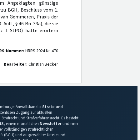
em Angeklagten günstige
erzu BGH, Beschluss vom 1.
r/van Gemmeren, Praxis der
Aufl., § 46 Rn. 33a), die sie
z 1 StPO) hätte erörtern
RS-Nummer:
HRRS 2024 Nr. 470
Bearbeiter:
Christian Becker
 Hamburger Anwaltskanzlei
Strate und
ostenlosen Zugang zur aktuellen
Strafrecht und Strafverfahrensrecht. Es besteht
RS
, einem monatlichen
Newsletter
und einer
r vollständigen strafrechtlichen
s (BGH) und ausgewählter Urteile und