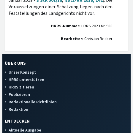
Januar 2019 -
3 StR 501/18
,
NStZ-RR 2019, 142
). Die
Voraussetzungen einer Schätzung liegen nach den
Feststellungen des Landgerichts nicht vor.
HRRS-Nummer:
HRRS 2023 Nr. 988
Bearbeiter:
Christian Becker
ÜBER UNS
Unser Konzept
HRRS unterstützen
HRRS zitieren
Publizieren
Redaktionelle Richtlinien
Redaktion
ENTDECKEN
Aktuelle Ausgabe