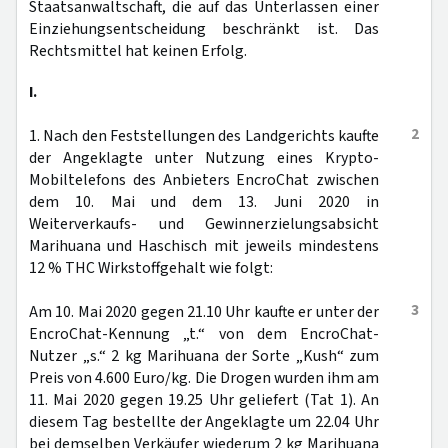
Staatsanwaltschaft, die auf das Unterlassen einer
Einziehungsentscheidung beschränkt ist. Das
Rechtsmittel hat keinen Erfolg.
I.
2
1. Nach den Feststellungen des Landgerichts kaufte
der Angeklagte unter Nutzung eines Krypto-
Mobiltelefons des Anbieters EncroChat zwischen
dem 10. Mai und dem 13. Juni 2020 in
Weiterverkaufs- und Gewinnerzielungsabsicht
Marihuana und Haschisch mit jeweils mindestens
12 % THC Wirkstoffgehalt wie folgt:
3
Am 10. Mai 2020 gegen 21.10 Uhr kaufte er unter der
EncroChat-Kennung „t.“ von dem EncroChat-
Nutzer „s.“ 2 kg Marihuana der Sorte „Kush“ zum
Preis von 4.600 Euro/kg. Die Drogen wurden ihm am
11. Mai 2020 gegen 19.25 Uhr geliefert (Tat 1). An
diesem Tag bestellte der Angeklagte um 22.04 Uhr
bei demselben Verkäufer wiederum 2 kg Marihuana