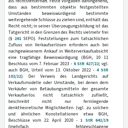
als rechtsfehlerhaft. Feste Vorgaben dahingehend,
dass aus bestimmten objektiv festgestellten
Umständen beweiswürdigend bestimmte
weitergehende Schlüsse zu ziehen sind, enthält das
Recht nicht; in seiner Überzeugungsbildung ist das
Tatgericht in den Grenzen des Rechts vielmehr frei
(§
261
StPO). Feststellungen zum tatsächlichen
Zufluss von Verkaufserlösen erfordern auch bei
nachgewiesenem Ankauf in Weiterverkaufsabsicht
eine tragfähige Beweiswürdigung (BGH, 10 11
Beschluss vom 7. Februar 2023 -
6 StR 427/22
; vgl.
auch BGH, Urteil vom 13. Oktober 2022 -
4 StR
102/22
). Der Verweis des Landgerichts auf
Verkaufsmodelle oder Umstände, bei denen dem
Verkäufer von Betäubungsmitteln der gesamte
Verkaufserlös nicht tatsächlich zufließt,
beschreibt nicht nur fernliegende
denktheoretische Möglichkeiten (vgl. zu solchen
und ähnlichen Konstellationen etwa BGH,
Beschlüsse vom 22. April 2020 -
1 StR 641/19
[mehrfach fehlgeschlagene