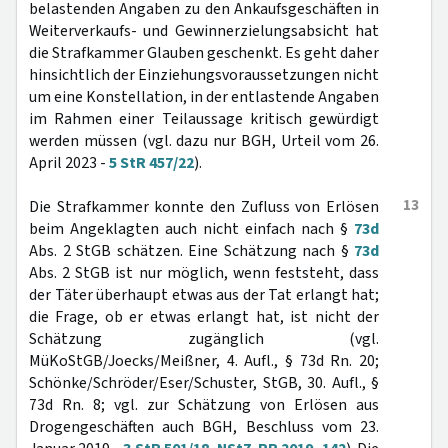
belastenden Angaben zu den Ankaufsgeschäften in
Weiterverkaufs- und Gewinnerzielungsabsicht hat
die Strafkammer Glauben geschenkt. Es geht daher
hinsichtlich der Einziehungsvoraussetzungen nicht
um eine Konstellation, in der entlastende Angaben
im Rahmen einer Teilaussage kritisch gewürdigt
werden müssen (vgl. dazu nur BGH, Urteil vom 26.
April 2023 -
5 StR 457/22
).
13
Die Strafkammer konnte den Zufluss von Erlösen
beim Angeklagten auch nicht einfach nach §
73d
Abs. 2 StGB schätzen. Eine Schätzung nach §
73d
Abs. 2 StGB ist nur möglich, wenn feststeht, dass
der Täter überhaupt etwas aus der Tat erlangt hat;
die Frage, ob er etwas erlangt hat, ist nicht der
Schätzung zugänglich (vgl.
MüKoStGB/Joecks/Meißner, 4. Aufl., § 73d Rn. 20;
Schönke/Schröder/Eser/Schuster, StGB, 30. Aufl., §
73d Rn. 8; vgl. zur Schätzung von Erlösen aus
Drogengeschäften auch BGH, Beschluss vom 23.