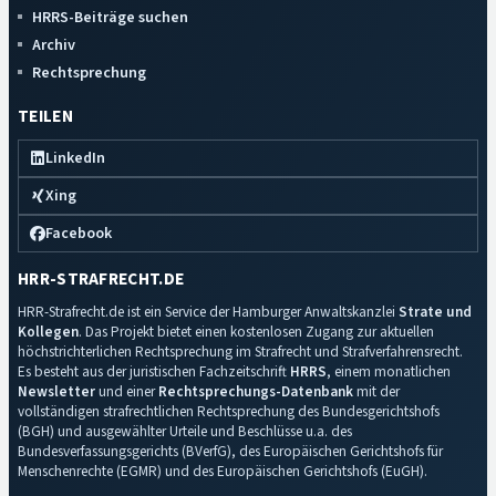
HRRS-Beiträge suchen
Archiv
Rechtsprechung
TEILEN
LinkedIn
Xing
Facebook
HRR-STRAFRECHT.DE
HRR-Strafrecht.de ist ein Service der Hamburger Anwaltskanzlei
Strate und
Kollegen
. Das Projekt bietet einen kostenlosen Zugang zur aktuellen
höchstrichterlichen Rechtsprechung im Strafrecht und Strafverfahrensrecht.
Es besteht aus der juristischen Fachzeitschrift
HRRS
, einem monatlichen
Newsletter
und einer
Rechtsprechungs-Datenbank
mit der
vollständigen strafrechtlichen Rechtsprechung des Bundesgerichtshofs
(BGH) und ausgewählter Urteile und Beschlüsse u.a. des
Bundesverfassungsgerichts (BVerfG), des Europäischen Gerichtshofs für
Menschenrechte (EGMR) und des Europäischen Gerichtshofs (EuGH).