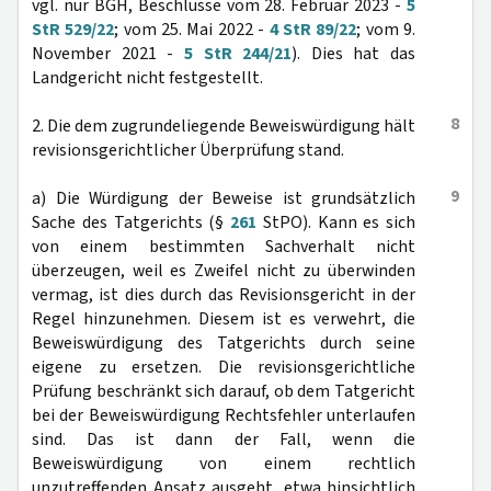
vgl. nur BGH, Beschlüsse vom 28. Februar 2023 -
5
StR 529/22
; vom 25. Mai 2022 -
4 StR 89/22
; vom 9.
November 2021 -
5 StR 244/21
). Dies hat das
Landgericht nicht festgestellt.
8
2. Die dem zugrundeliegende Beweiswürdigung hält
revisionsgerichtlicher Überprüfung stand.
9
a) Die Würdigung der Beweise ist grundsätzlich
Sache des Tatgerichts (§
261
StPO). Kann es sich
von einem bestimmten Sachverhalt nicht
überzeugen, weil es Zweifel nicht zu überwinden
vermag, ist dies durch das Revisionsgericht in der
Regel hinzunehmen. Diesem ist es verwehrt, die
Beweiswürdigung des Tatgerichts durch seine
eigene zu ersetzen. Die revisionsgerichtliche
Prüfung beschränkt sich darauf, ob dem Tatgericht
bei der Beweiswürdigung Rechtsfehler unterlaufen
sind. Das ist dann der Fall, wenn die
Beweiswürdigung von einem rechtlich
unzutreffenden Ansatz ausgeht, etwa hinsichtlich