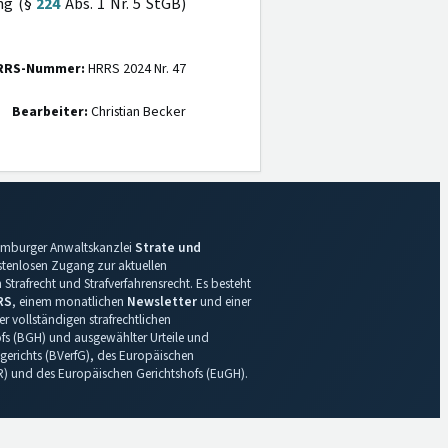
ng (§
224
Abs. 1 Nr. 5 StGB)
RRS-Nummer:
HRRS 2024 Nr. 47
Bearbeiter:
Christian Becker
 Hamburger Anwaltskanzlei
Strate und
ostenlosen Zugang zur aktuellen
Strafrecht und Strafverfahrensrecht. Es besteht
RS
, einem monatlichen
Newsletter
und einer
r vollständigen strafrechtlichen
s (BGH) und ausgewählter Urteile und
gerichts (BVerfG), des Europäischen
R) und des Europäischen Gerichtshofs (EuGH).