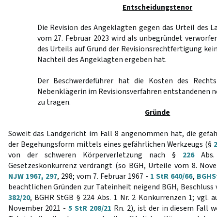
Entscheidungstenor
Die Revision des Angeklagten gegen das Urteil des 
vom 27. Februar 2023 wird als unbegründet verworfe
des Urteils auf Grund der Revisionsrechtfertigung ke
Nachteil des Angeklagten ergeben hat.
Der Beschwerdeführer hat die Kosten des Rechts
Nebenklägerin im Revisionsverfahren entstandenen 
zu tragen.
Gründe
Soweit das Landgericht im Fall 8 angenommen hat, die gefäh
der Begehungsform mittels eines gefährlichen Werkzeugs (§
von der schweren Körperverletzung nach §
226
Abs.
Gesetzeskonkurrenz verdrängt (so BGH, Urteile vom 8. Nov
NJW 1967, 297
, 298; vom 7. Februar 1967 -
1 StR 640/66
,
BGHSt
beachtlichen Gründen zur Tateinheit neigend BGH, Beschluss 
382/20
, BGHR StGB § 224 Abs. 1 Nr. 2 Konkurrenzen 1; vgl. 
November 2021 -
5 StR 208/21
Rn. 2), ist der in diesem Fall