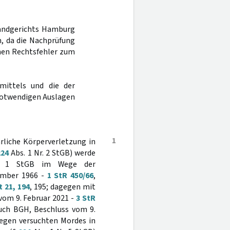
Landgerichts Hamburg
n, da die Nachprüfung
inen Rechtsfehler zum
mittels und die der
notwendigen Auslagen
1
rliche Körperverletzung in
224
Abs. 1 Nr. 2 StGB) werde
 1 StGB im Wege der
ember 1966 -
1 StR 450/66
,
 21, 194
, 195; dagegen mit
vom 9. Februar 2021 -
3 StR
auch BGH, Beschluss vom 9.
 wegen versuchten Mordes in