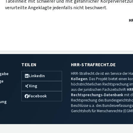
Tateinheit mit schwerer und mit gefährlicher Körperverletzu
verurteilte Angeklagte jedenfalls nicht beschwert.
H
TEILEN
HRR-STRAFRECHT.DE
sgabe
HRR-Strafrecht.de ist ein Service der
LinkedIn
Kollegen
. Das Projekt bietet einen k
ge
höchstrichterlichen Rechtsprechung im 
Xing
aus der juristischen Fachzeitschrift
HR
Rechtsprechungs-Datenbank
mit de
Facebook
Rechtsprechung des Bundesgerichtshof
ung
Beschlüsse u.a. des Bundesverfassungs
Gerichtshofs für Menschenrechte (EGM
Impressum
·
Datenschutz