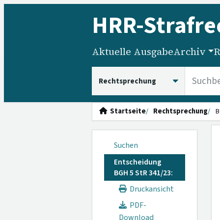
HRR
-Strafre
Aktuelle Ausgabe
Archiv
R
HRRS durchsuchen
Startseite
Rechtsprechung
B
Suchen
Entscheidung
BGH 5 StR 341/23:
Druckansicht
PDF-
Download