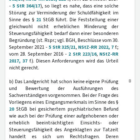
-
5 StR 364/17
), so liegt es nahe, dass eine solche
Störung zur Verminderung der Schuldfähigkeit im
Sinne des §
21
StGB führt. Die Feststellung einer
gleichwohl nicht erheblichen Minderung der
Steuerungsfähigkeit bedarf dann einer besonderen
Begründung (st. Rspr.; vgl. BGH, Beschlüsse vom 30.
September 2021 -
5 StR 325/21
,
NStZ-RR 2022, 7
f.;
vom 28. September 2016 -
2 StR 223/16
,
NStZ-RR
2017, 37
f.). Diesen Anforderungen wird das Urteil
nicht gerecht.
8
b) Das Landgericht hat schon keine eigene Prüfung
und Bewertung der Ausführungen des
Sachverständigen vorgenommen. Bei der Frage des
Vorliegens eines Eingangsmerkmals im Sinne des §
20
StGB bei gesichertem psychiatrischen Befund
wie auch bei der Prüfung einer aufgehobenen oder
erheblich beeinträchtigten Einsichts- oder
Steuerungsfähigkeit des Angeklagten zur Tatzeit
handelt es sich um Rechtsfragen. Deren