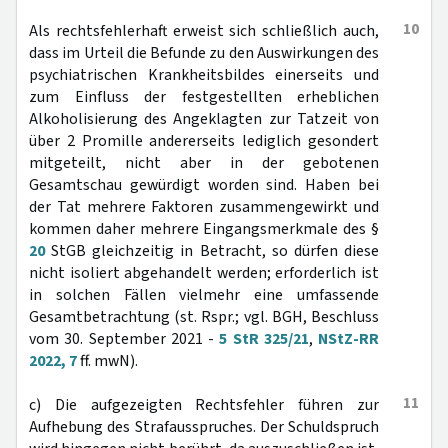
10
Als rechtsfehlerhaft erweist sich schließlich auch,
dass im Urteil die Befunde zu den Auswirkungen des
psychiatrischen Krankheitsbildes einerseits und
zum Einfluss der festgestellten erheblichen
Alkoholisierung des Angeklagten zur Tatzeit von
über 2 Promille andererseits lediglich gesondert
mitgeteilt, nicht aber in der gebotenen
Gesamtschau gewürdigt worden sind. Haben bei
der Tat mehrere Faktoren zusammengewirkt und
kommen daher mehrere Eingangsmerkmale des §
20
StGB gleichzeitig in Betracht, so dürfen diese
nicht isoliert abgehandelt werden; erforderlich ist
in solchen Fällen vielmehr eine umfassende
Gesamtbetrachtung (st. Rspr.; vgl. BGH, Beschluss
vom 30. September 2021 -
5 StR 325/21
,
NStZ-RR
2022, 7
ff. mwN).
11
c) Die aufgezeigten Rechtsfehler führen zur
Aufhebung des Strafausspruches. Der Schuldspruch