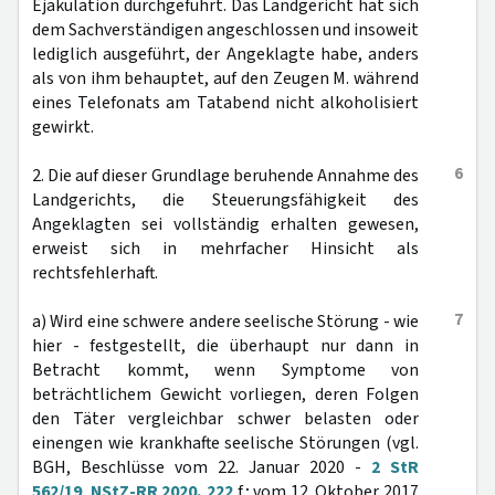
Ejakulation durchgeführt. Das Landgericht hat sich
dem Sachverständigen angeschlossen und insoweit
lediglich ausgeführt, der Angeklagte habe, anders
als von ihm behauptet, auf den Zeugen M. während
eines Telefonats am Tatabend nicht alkoholisiert
gewirkt.
6
2. Die auf dieser Grundlage beruhende Annahme des
Landgerichts, die Steuerungsfähigkeit des
Angeklagten sei vollständig erhalten gewesen,
erweist sich in mehrfacher Hinsicht als
rechtsfehlerhaft.
7
a) Wird eine schwere andere seelische Störung - wie
hier - festgestellt, die überhaupt nur dann in
Betracht kommt, wenn Symptome von
beträchtlichem Gewicht vorliegen, deren Folgen
den Täter vergleichbar schwer belasten oder
einengen wie krankhafte seelische Störungen (vgl.
BGH, Beschlüsse vom 22. Januar 2020 -
2 StR
562/19
,
NStZ-RR 2020, 222
f.; vom 12. Oktober 2017