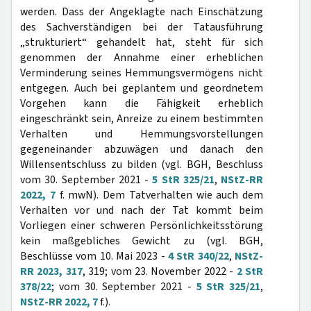
werden. Dass der Angeklagte nach Einschätzung
des Sachverständigen bei der Tatausführung
„strukturiert“ gehandelt hat, steht für sich
genommen der Annahme einer erheblichen
Verminderung seines Hemmungsvermögens nicht
entgegen. Auch bei geplantem und geordnetem
Vorgehen kann die Fähigkeit erheblich
eingeschränkt sein, Anreize zu einem bestimmten
Verhalten und Hemmungsvorstellungen
gegeneinander abzuwägen und danach den
Willensentschluss zu bilden (vgl. BGH, Beschluss
vom 30. September 2021 -
5 StR 325/21
,
NStZ-RR
2022, 7
f. mwN). Dem Tatverhalten wie auch dem
Verhalten vor und nach der Tat kommt beim
Vorliegen einer schweren Persönlichkeitsstörung
kein maßgebliches Gewicht zu (vgl. BGH,
Beschlüsse vom 10. Mai 2023 -
4 StR 340/22
,
NStZ-
RR 2023, 317
, 319; vom 23. November 2022 -
2 StR
378/22
; vom 30. September 2021 -
5 StR 325/21
,
NStZ-RR 2022, 7
f.).