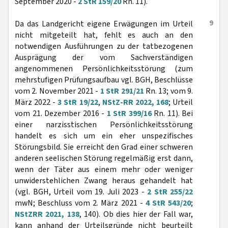
September 2020 -
2 StR 159/20
Rn. 11).
9
Da das Landgericht eigene Erwägungen im Urteil
nicht mitgeteilt hat, fehlt es auch an den
notwendigen Ausführungen zu der tatbezogenen
Ausprägung der vom Sachverständigen
angenommenen Persönlichkeitsstörung (zum
mehrstufigen Prüfungsaufbau vgl. BGH, Beschlüsse
vom 2. November 2021 -
1 StR 291/21
Rn. 13; vom 9.
März 2022 -
3 StR 19/22
,
NStZ-RR 2022, 168
; Urteil
vom 21. Dezember 2016 -
1 StR 399/16
Rn. 11). Bei
einer narzisstischen Persönlichkeitsstörung
handelt es sich um ein eher unspezifisches
Störungsbild. Sie erreicht den Grad einer schweren
anderen seelischen Störung regelmäßig erst dann,
wenn der Täter aus einem mehr oder weniger
unwiderstehlichen Zwang heraus gehandelt hat
(vgl. BGH, Urteil vom 19. Juli 2023 -
2 StR 255/22
mwN; Beschluss vom 2. März 2021 -
4 StR 543/20
;
NStZRR 2021, 138
, 140). Ob dies hier der Fall war,
kann anhand der Urteilsgründe nicht beurteilt