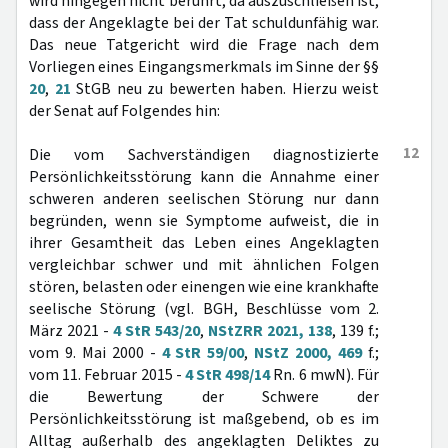
wird hingegen nicht berührt, da auszuschließen ist,
dass der Angeklagte bei der Tat schuldunfähig war.
Das neue Tatgericht wird die Frage nach dem
Vorliegen eines Eingangsmerkmals im Sinne der §§
20
,
21
StGB neu zu bewerten haben. Hierzu weist
der Senat auf Folgendes hin:
12
Die vom Sachverständigen diagnostizierte
Persönlichkeitsstörung kann die Annahme einer
schweren anderen seelischen Störung nur dann
begründen, wenn sie Symptome aufweist, die in
ihrer Gesamtheit das Leben eines Angeklagten
vergleichbar schwer und mit ähnlichen Folgen
stören, belasten oder einengen wie eine krankhafte
seelische Störung (vgl. BGH, Beschlüsse vom 2.
März 2021 -
4 StR 543/20
,
NStZRR 2021, 138
, 139 f.;
vom 9. Mai 2000 -
4 StR 59/00
,
NStZ 2000, 469
f.;
vom 11. Februar 2015 -
4 StR 498/14
Rn. 6 mwN). Für
die Bewertung der Schwere der
Persönlichkeitsstörung ist maßgebend, ob es im
Alltag außerhalb des angeklagten Deliktes zu