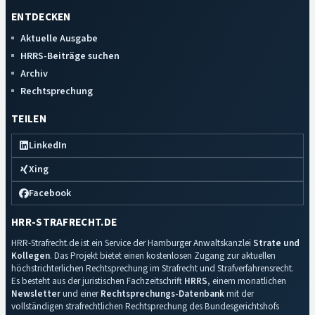
ENTDECKEN
Aktuelle Ausgabe
HRRS-Beiträge suchen
Archiv
Rechtsprechung
TEILEN
LinkedIn
Xing
Facebook
HRR-STRAFRECHT.DE
HRR-Strafrecht.de ist ein Service der Hamburger Anwaltskanzlei
Strate und
Kollegen
. Das Projekt bietet einen kostenlosen Zugang zur aktuellen
höchstrichterlichen Rechtsprechung im Strafrecht und Strafverfahrensrecht.
Es besteht aus der juristischen Fachzeitschrift
HRRS
, einem monatlichen
Newsletter
und einer
Rechtsprechungs-Datenbank
mit der
vollständigen strafrechtlichen Rechtsprechung des Bundesgerichtshofs