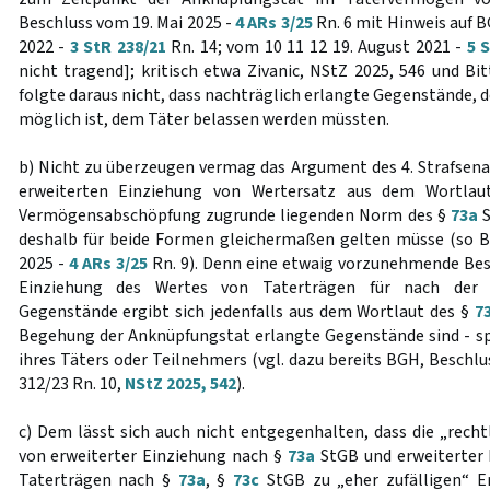
Beschluss vom 19. Mai 2025 -
4 ARs 3/25
Rn. 6 mit Hinweis auf 
2022 -
3 StR 238/21
Rn. 14; vom 10 11 12 19. August 2021 -
5 
nicht tragend]; kritisch etwa Zivanic, NStZ 2025, 546 und Bi
folgte daraus nicht, dass nachträglich erlangte Gegenstände, 
möglich ist, dem Täter belassen werden müssten.
b) Nicht zu überzeugen vermag das Argument des 4. Strafsenat
erweiterten Einziehung von Wertersatz aus dem Wortlau
Vermögensabschöpfung zugrunde liegenden Norm des §
73a
S
deshalb für beide Formen gleichermaßen gelten müsse (so B
2025 -
4 ARs 3/25
Rn. 9). Denn eine etwaig vorzunehmende Bes
Einziehung des Wertes von Taterträgen für nach der 
Gegenstände ergibt sich jedenfalls aus dem Wortlaut des §
7
Begehung der Anknüpfungstat erlangte Gegenstände sind - spr
ihres Täters oder Teilnehmers (vgl. dazu bereits BGH, Beschlu
312/23 Rn. 10,
NStZ 2025, 542
).
c) Dem lässt sich auch nicht entgegenhalten, dass die „rech
von erweiterter Einziehung nach §
73a
StGB und erweiterter 
Taterträgen nach §
73a
, §
73c
StGB zu „eher zufälligen“ E