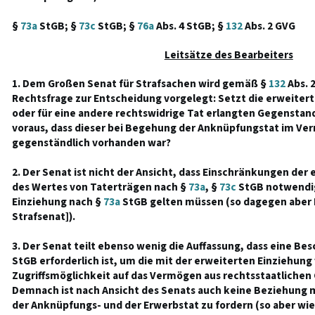
§
73a
StGB; §
73c
StGB; §
76a
Abs. 4 StGB; §
132
Abs. 2 GVG
Leitsätze des Bearbeiters
1. Dem Großen Senat für Strafsachen wird gemäß §
132
Abs. 
Rechtsfrage zur Entscheidung vorgelegt: Setzt die erweitert
oder für eine andere rechtswidrige Tat erlangten Gegenstan
voraus, dass dieser bei Begehung der Anknüpfungstat im Ve
gegenständlich vorhanden war?
2. Der Senat ist nicht der Ansicht, dass Einschränkungen der
des Wertes von Taterträgen nach §
73a
, §
73c
StGB notwendig
Einziehung nach §
73a
StGB gelten müssen (so dagegen aber
Strafsenat]).
3. Der Senat teilt ebenso wenig die Auffassung, dass eine B
StGB erforderlich ist, um die mit der erweiterten Einziehun
Zugriffsmöglichkeit auf das Vermögen aus rechtsstaatlichen
Demnach ist nach Ansicht des Senats auch keine Beziehung m
der Anknüpfungs- und der Erwerbstat zu fordern (so aber w