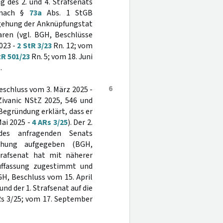
 des 2. und 4. Strafsenats
g nach §
73a
Abs. 1 StGB
egehung der Anknüpfungstat
ren (vgl. BGH, Beschlüsse
023 -
2 StR 3/23
Rn. 12; vom
tR 501/23
Rn. 5; vom 18. Juni
.
6
eschluss vom 3. März 2025 -
ivanic NStZ 2025, 546 und
Begründung erklärt, dass er
ai 2025 -
4 ARs 3/25
). Der 2.
des anfragenden Senats
chung aufgegeben (BGH,
trafsenat hat mit näherer
uffassung zugestimmt und
H, Beschluss vom 15. April
und der 1. Strafsenat auf die
Rs 3/25; vom 17. September