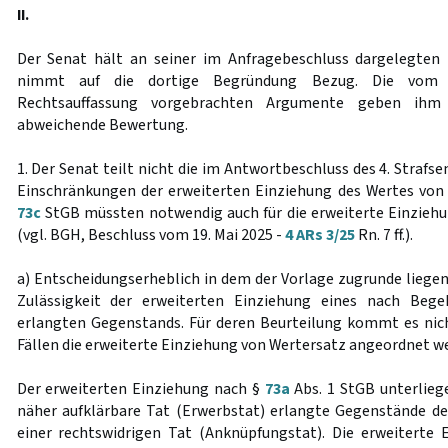
II.
Der Senat hält an seiner im Anfragebeschluss dargelegten 
nimmt auf die dortige Begründung Bezug. Die vom 4
Rechtsauffassung vorgebrachten Argumente geben ihm 
abweichende Bewertung.
1. Der Senat teilt nicht die im Antwortbeschluss des 4. Strafs
Einschränkungen der erweiterten Einziehung des Wertes von
73c
StGB müssten notwendig auch für die erweiterte Einzieh
(vgl. BGH, Beschluss vom 19. Mai 2025 -
4 ARs 3/25
Rn. 7 ff.).
a) Entscheidungserheblich in dem der Vorlage zugrunde liegend
Zulässigkeit der erweiterten Einziehung eines nach Beg
erlangten Gegenstands. Für deren Beurteilung kommt es nich
Fällen die erweiterte Einziehung von Wertersatz angeordnet w
Der erweiterten Einziehung nach §
73a
Abs. 1 StGB unterliege
näher aufklärbare Tat (Erwerbstat) erlangte Gegenstände d
einer rechtswidrigen Tat (Anknüpfungstat). Die erweiterte