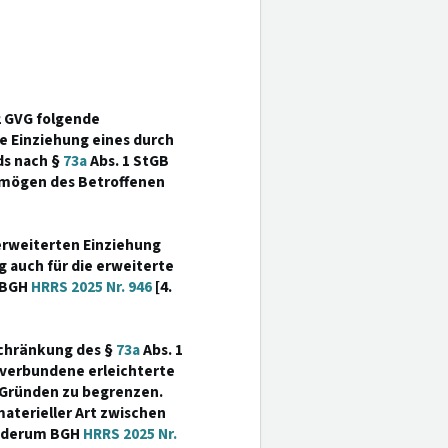
2 GVG folgende
e Einziehung eines durch
ds nach §
73a
Abs. 1 StGB
rmögen des Betroffenen
 erweiterten Einziehung
 auch für die erweiterte
 BGH
HRRS 2025 Nr. 946
[4.
eschränkung des §
73a
Abs. 1
g verbundene erleichterte
 Gründen zu begrenzen.
aterieller Art zwischen
iederum BGH
HRRS 2025 Nr.