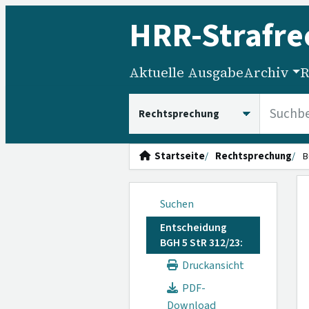
HRR
-Strafre
Aktuelle Ausgabe
Archiv
R
HRRS durchsuchen
Startseite
Rechtsprechung
B
Suchen
Entscheidung
BGH 5 StR 312/23:
Druckansicht
PDF-
Download