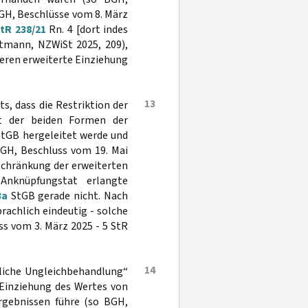
BGH, Beschlüsse vom 8. März
StR 238/21
Rn. 4 [dort indes
ttmann, NZWiSt 2025, 209),
deren erweiterte Einziehung
13
s, dass die Restriktion der
t der beiden Formen der
tGB hergeleitet werde und
GH, Beschluss vom 19. Mai
chränkung der erweiterten
Anknüpfungstat erlangte
3a
StGB gerade nicht. Nach
achlich eindeutig - solche
ss vom 3. März 2025 - 5 StR
14
tliche Ungleichbehandlung“
Einziehung des Wertes von
rgebnissen führe (so BGH,