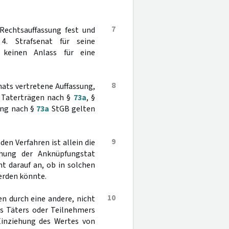
7
Rechtsauffassung fest und
. Strafsenat für seine
keinen Anlass für eine
8
enats vertretene Auffassung,
 Taterträgen nach §
73a
, §
ung nach §
73a
StGB gelten
9
en Verfahren ist allein die
ehung der Anknüpfungstat
t darauf an, ob in solchen
erden könnte.
10
n durch eine andere, nicht
es Täters oder Teilnehmers
 Einziehung des Wertes von