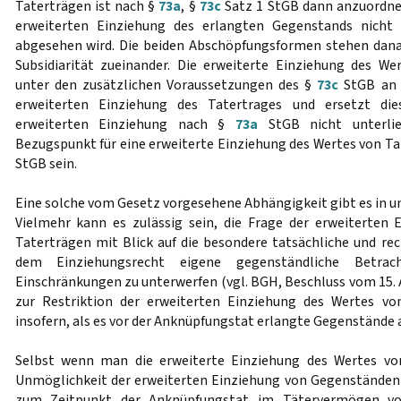
Taterträgen ist nach §
73a
, §
73c
Satz 1 StGB dann anzuordne
erweiterten Einziehung des erlangten Gegenstands nicht 
abgesehen wird. Die beiden Abschöpfungsformen stehen dana
Subsidiarität zueinander. Die erweiterte Einziehung des We
unter den zusätzlichen Voraussetzungen des §
73c
StGB an d
erweiterten Einziehung des Tatertrages und ersetzt die
erweiterten Einziehung nach §
73a
StGB nicht unterli
Bezugspunkt für eine erweiterte Einziehung des Wertes von T
StGB sein.
Eine solche vom Gesetz vorgesehene Abhängigkeit gibt es in u
Vielmehr kann es zulässig sein, die Frage der erweiterten
Taterträgen mit Blick auf die besondere tatsächliche und rec
dem Einziehungsrecht eigene gegenständliche Betrach
Einschränkungen zu unterwerfen (vgl. BGH, Beschluss vom 15. 
zur Restriktion der erweiterten Einziehung des Wertes von
insofern, als es vor der Anknüpfungstat erlangte Gegenstände 
Selbst wenn man die erweiterte Einziehung des Wertes vo
Unmöglichkeit der erweiterten Einziehung von Gegenständen 
zum Zeitpunkt der Anknüpfungstat im Tätervermögen v