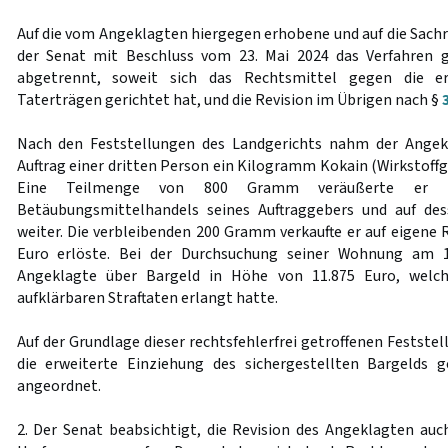
Auf die vom Angeklagten hiergegen erhobene und auf die Sachr
der Senat mit Beschluss vom 23. Mai 2024 das Verfahre
abgetrennt, soweit sich das Rechtsmittel gegen die er
Taterträgen gerichtet hat, und die Revision im Übrigen nach §
Nach den Feststellungen des Landgerichts nahm der Angek
Auftrag einer dritten Person ein Kilogramm Kokain (Wirkstoff
Eine Teilmenge von 800 Gramm veräußerte er z
Betäubungsmittelhandels seines Auftraggebers und auf d
weiter. Die verbleibenden 200 Gramm verkaufte er auf eigene 
Euro erlöste. Bei der Durchsuchung seiner Wohnung am 1
Angeklagte über Bargeld in Höhe von 11.875 Euro, welch
aufklärbaren Straftaten erlangt hatte.
Auf der Grundlage dieser rechtsfehlerfrei getroffenen Festste
die erweiterte Einziehung des sichergestellten Bargeld
angeordnet.
2. Der Senat beabsichtigt, die Revision des Angeklagten a