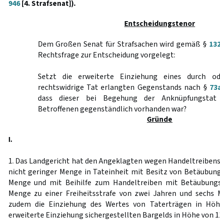
946
[4. Strafsenat]).
Entscheidungstenor
Dem Großen Senat für Strafsachen wird gemäß §
13
Rechtsfrage zur Entscheidung vorgelegt:
Setzt die erweiterte Einziehung eines durch o
rechtswidrige Tat erlangten Gegenstands nach §
73
dass dieser bei Begehung der Anknüpfungsta
Betroffenen gegenständlich vorhanden war?
Gründe
I.
1. Das Landgericht hat den Angeklagten wegen Handeltreiben
nicht geringer Menge in Tateinheit mit Besitz von Betäubung
Menge und mit Beihilfe zum Handeltreiben mit Betäubungs
Menge zu einer Freiheitsstrafe von zwei Jahren und sechs 
zudem die Einziehung des Wertes von Taterträgen in Höh
erweiterte Einziehung sichergestellten Bargelds in Höhe von 1