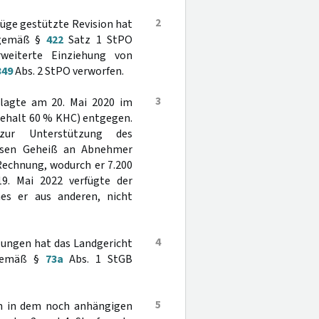
2
üge gestützte Revision hat
n gemäß §
422
Satz 1 StPO
weiterte Einziehung von
349
Abs. 2 StPO verworfen.
3
lagte am 20. Mai 2020 im
gehalt 60 % KHC) entgegen.
ur Unterstützung des
essen Geheiß an Abnehmer
Rechnung, wodurch er 7.200
9. Mai 2022 verfügte der
es er aus anderen, nicht
4
llungen hat das Landgericht
s gemäß §
73a
Abs. 1 StGB
5
uch in dem noch anhängigen