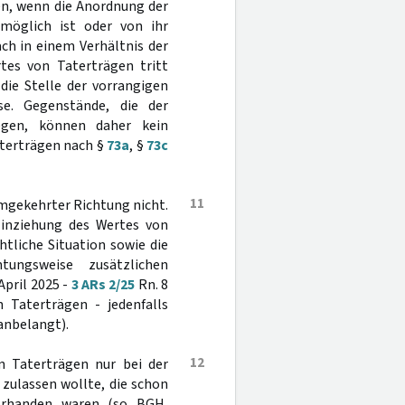
n, wenn die Anordnung der
möglich ist oder von ihr
ch in einem Verhältnis der
rtes von Taterträgen tritt
ie Stelle der vorrangigen
se. Gegenstände, die der
egen, können daher kein
aterträgen nach §
73a
, §
73c
11
mgekehrter Richtung nicht.
 Einziehung des Wertes von
htliche Situation sowie die
tungsweise zusätzlichen
April 2025 -
3 ARs 2/25
Rn. 8
 Taterträgen - jedenfalls
anbelangt).
12
n Taterträgen nur bei der
zulassen wollte, die schon
orhanden waren (so BGH,