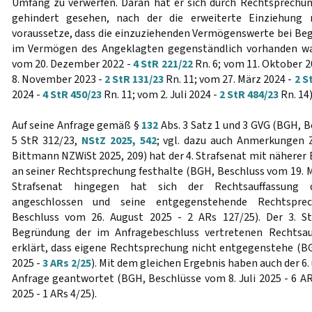
Umfang zu verwerfen. Daran hat er sich durch Rechtsprechung
gehindert gesehen, nach der die erweiterte Einziehun
voraussetze, dass die einzuziehenden Vermögenswerte bei B
im Vermögen des Angeklagten gegenständlich vorhanden wa
vom 20. Dezember 2022 -
4 StR 221/22
Rn. 6; vom 11. Oktober 2
8. November 2023 -
2 StR 131/23
Rn. 11; vom 27. März 2024 -
2 S
2024 -
4 StR 450/23
Rn. 11; vom 2. Juli 2024 -
2 StR 484/23
Rn. 14)
Auf seine Anfrage gemäß §
132
Abs. 3 Satz 1 und 3 GVG (BGH, B
5 StR 312/23,
NStZ 2025, 542
; vgl. dazu auch Anmerkungen Z
Bittmann NZWiSt 2025, 209) hat der 4. Strafsenat mit näherer 
an seiner Rechtsprechung festhalte (BGH, Beschluss vom 19. M
Strafsenat hingegen hat sich der Rechtsauffassung 
angeschlossen und seine entgegenstehende Rechtspre
Beschluss vom 26. August 2025 - 2 ARs 127/25). Der 3. S
Begründung der im Anfragebeschluss vertretenen Rechtsa
erklärt, dass eigene Rechtsprechung nicht entgegenstehe (BG
2025 -
3 ARs 2/25
). Mit dem gleichen Ergebnis haben auch der 6. 
Anfrage geantwortet (BGH, Beschlüsse vom 8. Juli 2025 - 6 A
2025 - 1 ARs 4/25).