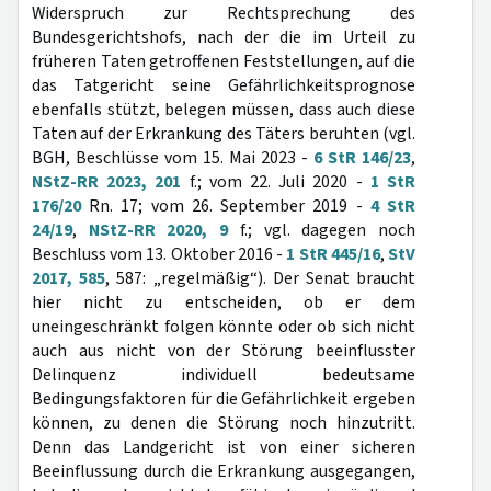
Widerspruch zur Rechtsprechung des
Bundesgerichtshofs, nach der die im Urteil zu
früheren Taten getroffenen Feststellungen, auf die
das Tatgericht seine Gefährlichkeitsprognose
ebenfalls stützt, belegen müssen, dass auch diese
Taten auf der Erkrankung des Täters beruhten (vgl.
BGH, Beschlüsse vom 15. Mai 2023 -
6 StR 146/23
,
NStZ-RR 2023, 201
f.; vom 22. Juli 2020 -
1 StR
176/20
Rn. 17; vom 26. September 2019 -
4 StR
24/19
,
NStZ-RR 2020, 9
f.; vgl. dagegen noch
Beschluss vom 13. Oktober 2016 -
1 StR 445/16
,
StV
2017, 585
, 587: „regelmäßig“). Der Senat braucht
hier nicht zu entscheiden, ob er dem
uneingeschränkt folgen könnte oder ob sich nicht
auch aus nicht von der Störung beeinflusster
Delinquenz individuell bedeutsame
Bedingungsfaktoren für die Gefährlichkeit ergeben
können, zu denen die Störung noch hinzutritt.
Denn das Landgericht ist von einer sicheren
Beeinflussung durch die Erkrankung ausgegangen,