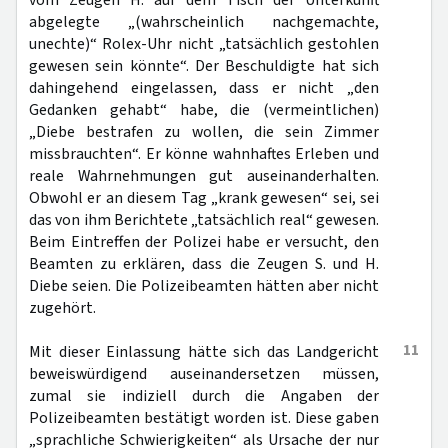
vom Zeugen H. auf dem Tisch der Unterkunft
abgelegte „(wahrscheinlich nachgemachte,
unechte)“ Rolex-Uhr nicht „tatsächlich gestohlen
gewesen sein könnte“. Der Beschuldigte hat sich
dahingehend eingelassen, dass er nicht „den
Gedanken gehabt“ habe, die (vermeintlichen)
„Diebe bestrafen zu wollen, die sein Zimmer
missbrauchten“. Er könne wahnhaftes Erleben und
reale Wahrnehmungen gut auseinanderhalten.
Obwohl er an diesem Tag „krank gewesen“ sei, sei
das von ihm Berichtete „tatsächlich real“ gewesen.
Beim Eintreffen der Polizei habe er versucht, den
Beamten zu erklären, dass die Zeugen S. und H.
Diebe seien. Die Polizeibeamten hätten aber nicht
zugehört.
11
Mit dieser Einlassung hätte sich das Landgericht
beweiswürdigend auseinandersetzen müssen,
zumal sie indiziell durch die Angaben der
Polizeibeamten bestätigt worden ist. Diese gaben
„sprachliche Schwierigkeiten“ als Ursache der nur