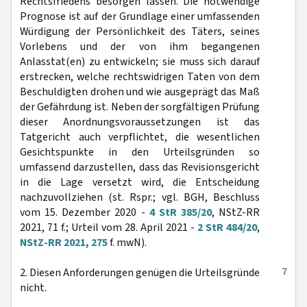
Rechtsfriedens besorgen lassen. Die notwendige
Prognose ist auf der Grundlage einer umfassenden
Würdigung der Persönlichkeit des Täters, seines
Vorlebens und der von ihm begangenen
Anlasstat(en) zu entwickeln; sie muss sich darauf
erstrecken, welche rechtswidrigen Taten von dem
Beschuldigten drohen und wie ausgeprägt das Maß
der Gefährdung ist. Neben der sorgfältigen Prüfung
dieser Anordnungsvoraussetzungen ist das
Tatgericht auch verpflichtet, die wesentlichen
Gesichtspunkte in den Urteilsgründen so
umfassend darzustellen, dass das Revisionsgericht
in die Lage versetzt wird, die Entscheidung
nachzuvollziehen (st. Rspr.; vgl. BGH, Beschluss
vom 15. Dezember 2020 -
4 StR 385/20
, NStZ-RR
2021, 71 f.; Urteil vom 28. April 2021 -
2 StR 484/20
,
NStZ-RR 2021, 275
f. mwN).
7
2. Diesen Anforderungen genügen die Urteilsgründe
nicht.