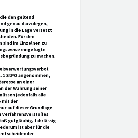
 die den geltend
und genau darzulegen,
ung in die Lage versetzt
heiden. Für den
n sind im Einzelnen zu
hungsweise eingefügte
ionsbegründung zu machen.
eweisverwertungsverbot
. 1 StPO angenommen,
teresse an einer
an der Wahrung seiner
üssen jedenfalls alle
 mit der
r auf dieser Grundlage
en Verfahrensverstoßes
toß gutgläubig, fahrlässig
ederum ist aber für die
 entscheidender