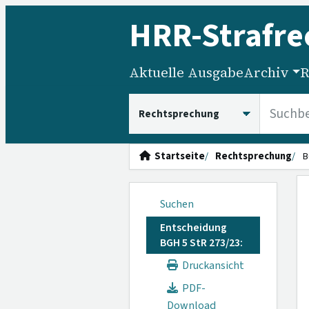
HRR
-Strafre
Aktuelle Ausgabe
Archiv
R
HRRS durchsuchen
Startseite
Rechtsprechung
B
Suchen
Entscheidung
BGH 5 StR 273/23:
Druckansicht
PDF-
Download