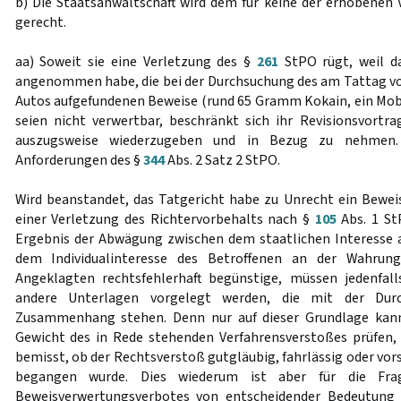
b) Die Staatsanwaltschaft wird dem für keine der erhobene
gerecht.
aa) Soweit sie eine Verletzung des §
261
StPO rügt, weil d
angenommen habe, die bei der Durchsuchung des am Tattag 
Autos aufgefundenen Beweise (rund 65 Gramm Kokain, ein Mob
seien nicht verwertbar, beschränkt sich ihr Revisionsvortrag
auszugsweise wiederzugeben und in Bezug zu nehmen.
Anforderungen des §
344
Abs. 2 Satz 2 StPO.
Wird beanstandet, das Tatgericht habe zu Unrecht ein Bewe
einer Verletzung des Richtervorbehalts nach §
105
Abs. 1 S
Ergebnis der Abwägung zwischen dem staatlichen Interesse 
dem Individualinteresse des Betroffenen an der Wahrun
Angeklagten rechtsfehlerhaft begünstige, müssen jedenfall
andere Unterlagen vorgelegt werden, die mit der Du
Zusammenhang stehen. Denn nur auf dieser Grundlage kann
Gewicht des in Rede stehenden Verfahrensverstoßes prüfen,
bemisst, ob der Rechtsverstoß gutgläubig, fahrlässig oder vors
begangen wurde. Dies wiederum ist aber für die Frag
Beweisverwertungsverbotes von entscheidender Bedeutung 