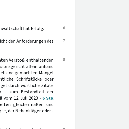
6
waltschaft hat Erfolg.
7
 nicht den Anforderungen des
8
hten Verstoß enthaltenden
sionsgericht allein anhand
n geltend gemachten Mangel
tliche Schriftstücke oder
gel durch wörtliche Zitate
en - zum Bestandteil der
l vom 12. Juli 2023 -
6 StR
elten gleichermaßen und
gte, der Nebenkläger oder -