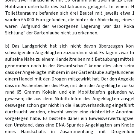
sowie zwei Handschuhe mit 50 Gramm und zweimal 20 Gra
Hohlraum unterhalb des Schlafraums gelagert. In einem 
Toilettenraums befanden sich drei Beutel mit jeweils etw
wurden 65.000 Euro gefunden, die hinter der Abdeckung eines
waren. Aufgrund der verborgenen Lagerung war das Kokai
Sichtung“ der Gartenlaube nicht zu erkennen.
b) Das Landgericht hat sich nicht davon überzeugen kö
schweigenden Angeklagten zuzuordnen sind. Es lägen zwar Ind
auf seine Nähe zu einem Handeltreiben mit Betäubungsmitteln 
genommen noch in der Gesamtschau“ könne dies aber sein
dass der Angeklagte mit dem in der Gartenlaube aufgefundene
einem Handel mit den Drogen mitgewirkt hat. Der den Angek
dass im Aschenbecher des Pkw, mit dem der Angeklagte zur Ga
rund 65 Gramm Kokain und ein Mobiltelefon gefunden wur
gewesen; die aus dem Mobiltelefon des Angeklagten ausge
deswegen schon gar nicht in die Hauptverhandlung eingeführt
durchsucht worden, obwohl weder eine richterliche Anordn
vorgelegen habe. Es bestehe daher ein Beweisverwertungsver
den Umstand, dass eine DNA-Spur des Angeklagten am Knot
eines Handschuhs in Zusammenhang mit Drogenfun