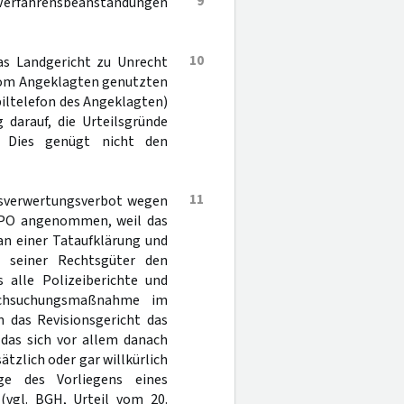
9
n Verfahrensbeanstandungen
10
as Landgericht zu Unrecht
vom Angeklagten genutzten
iltelefon des Angeklagten)
 darauf, die Urteilsgründe
 Dies genügt nicht den
11
isverwertungsverbot wegen
tPO angenommen, weil das
an einer Tataufklärung und
g seiner Rechtsgüter den
s alle Polizeiberichte und
rchsuchungsmaßnahme im
 das Revisionsgericht das
 das sich vor allem danach
ätzlich oder gar willkürlich
e des Vorliegens eines
(vgl. BGH, Urteil vom 20.