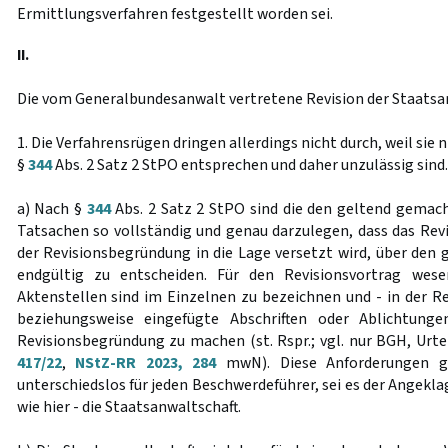
Ermittlungsverfahren festgestellt worden sei.
II.
Die vom Generalbundesanwalt vertretene Revision der Staatsan
1. Die Verfahrensrügen dringen allerdings nicht durch, weil sie
§
344
Abs. 2 Satz 2 StPO entsprechen und daher unzulässig sind.
a) Nach §
344
Abs. 2 Satz 2 StPO sind die den geltend gemac
Tatsachen so vollständig und genau darzulegen, dass das Revi
der Revisionsbegründung in die Lage versetzt wird, über de
endgültig zu entscheiden. Für den Revisionsvortrag wesen
Aktenstellen sind im Einzelnen zu bezeichnen und - in der Re
beziehungsweise eingefügte Abschriften oder Ablichtung
Revisionsbegründung zu machen (st. Rspr.; vgl. nur BGH, Urtei
417/22
,
NStZ-RR 2023, 284
mwN). Diese Anforderungen g
unterschiedslos für jeden Beschwerdeführer, sei es der Angekla
wie hier - die Staatsanwaltschaft.