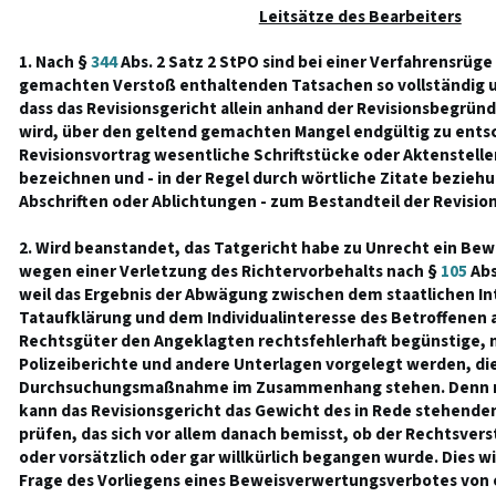
Leitsätze des Bearbeiters
1. Nach §
344
Abs. 2 Satz 2 StPO sind bei einer Verfahrensrüge
gemachten Verstoß enthaltenden Tatsachen so vollständig 
dass das Revisionsgericht allein anhand der Revisionsbegründ
wird, über den geltend gemachten Mangel endgültig zu entsc
Revisionsvortrag wesentliche Schriftstücke oder Aktenstelle
bezeichnen und - in der Regel durch wörtliche Zitate bezie
Abschriften oder Ablichtungen - zum Bestandteil der Revis
2. Wird beanstandet, das Tatgericht habe zu Unrecht ein B
wegen einer Verletzung des Richtervorbehalts nach §
105
Abs
weil das Ergebnis der Abwägung zwischen dem staatlichen In
Tataufklärung und dem Individualinteresse des Betroffenen 
Rechtsgüter den Angeklagten rechtsfehlerhaft begünstige, m
Polizeiberichte und andere Unterlagen vorgelegt werden, die
Durchsuchungsmaßnahme im Zusammenhang stehen. Denn nu
kann das Revisionsgericht das Gewicht des in Rede stehend
prüfen, das sich vor allem danach bemisst, ob der Rechtsvers
oder vorsätzlich oder gar willkürlich begangen wurde. Dies wi
Frage des Vorliegens eines Beweisverwertungsverbotes von