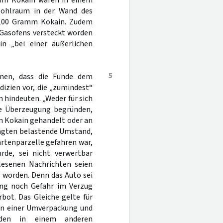
mm Kokain waren in einem
Hohlraum in der Wand des
a 100 Gramm Kokain. Zudem
 Gasofens versteckt worden
n „bei einer äußerlichen
5
nnen, dass die Funde dem
izien vor, die „zumindest“
hindeuten. „Weder für sich
e Überzeugung begründen,
n Kokain gehandelt oder an
lagten belastende Umstand,
rtenparzelle gefahren war,
de, sei nicht verwertbar
lesenen Nachrichten seien
 worden. Denn das Auto sei
ung noch Gefahr im Verzug
bot. Das Gleiche gelte für
en einer Umverpackung und
den in einem anderen