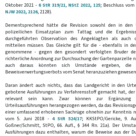
Oktober 2021 -
6 StR 319/21
,
NStZ 2022, 125
; Beschluss vom 
NJW 2022, 2126
, 2128).
Dementsprechend hätte die Revision sowohl den in den 
polizeilichen Einsatzplan zum Tattag und die Ergebni
durchgeführten Observation des Angeklagten als auch d
mitteilen müssen. Das Gleiche gilt für die - ebenfalls in d
genommene - gegen den gesondert verfolgten Bruder des
richterliche Anordnung zur Durchsuchung der Gartenparzelle n
auch daraus könnten sich Umstände ergeben, die 
Beweisverwertungsverbots vom Senat heranzuziehen gewesen
Daran ändert auch nichts, dass das Landgericht in den Urte
gebotene Ausführungen zu Verfahrensstoff gemacht hat, der
relevant sein kann. Zwar können zur Ergänzung d
Urteilsausführungen herangezogen werden, da das Revisionsger
einer umfassend erhobenen Sachrüge ohnehin zur Kenntnis n
vom 5. Juni 2018 -
4 StR 524/17
; KKStPO/Gericke, 9. Au
Goßner/Schmitt, StPO, 66. Aufl., § 344 Rn. 21a). Der Umsta
Ausführungen dazu enthalten, warum die Beweise aus der D