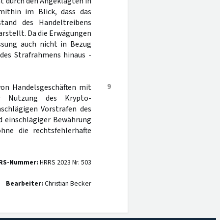
t durch den Angeklagten in
mithin im Blick, dass das
stand des Handeltreibens
rstellt. Da die Erwägungen
ssung auch nicht in Bezug
 des Strafrahmens hinaus -
9
 von Handelsgeschäften mit
r Nutzung des Krypto-
nschlägigen Vorstrafen des
d einschlägiger Bewährung
hne die rechtsfehlerhafte
RS-Nummer:
HRRS 2023 Nr. 503
Bearbeiter:
Christian Becker