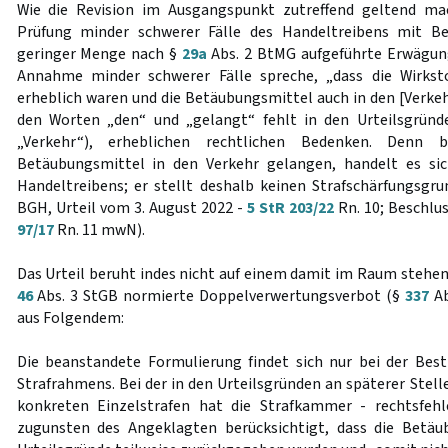
Wie die Revision im Ausgangspunkt zutreffend geltend ma
Prüfung minder schwerer Fälle des Handeltreibens mit Be
geringer Menge nach §
29a
Abs. 2 BtMG aufgeführte Erwägun
Annahme minder schwerer Fälle spreche, „dass die Wirkst
erheblich waren und die Betäubungsmittel auch in den [Verkeh
den Worten „den“ und „gelangt“ fehlt in den Urteilsgründe
„Verkehr“), erheblichen rechtlichen Bedenken. Denn
Betäubungsmittel in den Verkehr gelangen, handelt es si
Handeltreibens; er stellt deshalb keinen Strafschärfungsgrun
BGH, Urteil vom 3. August 2022 -
5 StR 203/22
Rn. 10; Beschlus
97/17
Rn. 11 mwN).
Das Urteil beruht indes nicht auf einem damit im Raum stehen
46
Abs. 3 StGB normierte Doppelverwertungsverbot (§
337
Ab
aus Folgendem:
Die beanstandete Formulierung findet sich nur bei der B
Strafrahmens. Bei der in den Urteilsgründen an späterer Stel
konkreten Einzelstrafen hat die Strafkammer - rechtsfehle
zugunsten des Angeklagten berücksichtigt, dass die Betäu