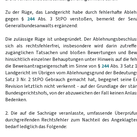
Zu der Rüge, das Landgericht habe durch fehlerhafte Able
gegen §
244
Abs. 3 StPO verstoßen, bemerkt der Senat
Generalbundesanwalts ergänzend:
Die zulässige Rüge ist unbegründet. Der Ablehnungsbeschlu
sich als rechtsfehlerfrei, insbesondere wird darin zutre
zugänglichen Tatsachen und bloßen Bewertungen und Bewei
hinsichtlich einzelner Behauptungen unter Hinweis auf die fe
die Beweisantragseigenschaft im Sinne von §
244
Abs. 3 Satz 
Landgericht im Übrigen vom Ablehnungsgrund der Bedeutungs
Satz 3 Nr. 2 StPO Gebrauch gemacht hat, begegnet seine En
Revision letztlich nicht verkennt - auf der Grundlage der st
Bundesgerichtshofs, von der abzuweichen der Fall keinen Anlass
Bedenken.
2. Die auf die Sachrüge veranlasste, umfassende Überprüfu
durchgreifenden Rechtsfehler zum Nachteil des Angeklagte
bedarf lediglich das Folgende: