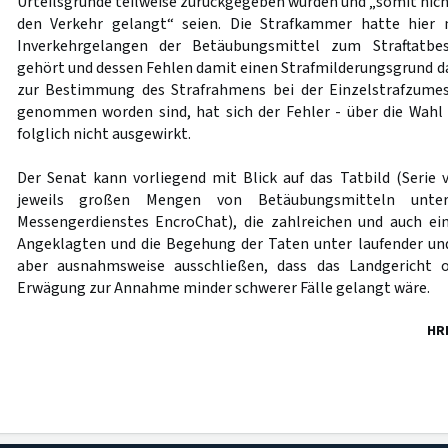
Urteilsgründe teilweise zurückgegeben wurden und „somit nich
den Verkehr gelangt“ seien. Die Strafkammer hatte hier 
Inverkehrgelangen der Betäubungsmittel zum Straftatbe
gehört und dessen Fehlen damit einen Strafmilderungsgrund da
zur Bestimmung des Strafrahmens bei der Einzelstrafzume
genommen worden sind, hat sich der Fehler - über die Wahl
folglich nicht ausgewirkt.
Der Senat kann vorliegend mit Blick auf das Tatbild (Serie
jeweils großen Mengen von Betäubungsmitteln unte
Messengerdienstes EncroChat), die zahlreichen und auch ei
Angeklagten und die Begehung der Taten unter laufender un
aber ausnahmsweise ausschließen, dass das Landgericht o
Erwägung zur Annahme minder schwerer Fälle gelangt wäre.
HR