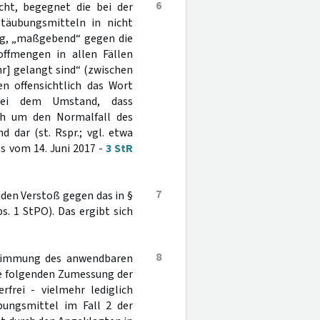
6
cht, begegnet die bei der
täubungsmitteln in nicht
g, „maßgebend“ gegen die
offmengen in allen Fällen
r] gelangt sind“ (zwischen
n offensichtlich das Wort
 bei dem Umstand, dass
ch um den Normalfall des
d dar (st. Rspr.; vgl. etwa
s vom 14. Juni 2017 -
3 StR
7
den Verstoß gegen das in §
s. 1 StPO). Das ergibt sich
8
estimmung des anwendbaren
le folgenden Zumessung der
rfrei - vielmehr lediglich
bungsmittel im Fall 2 der