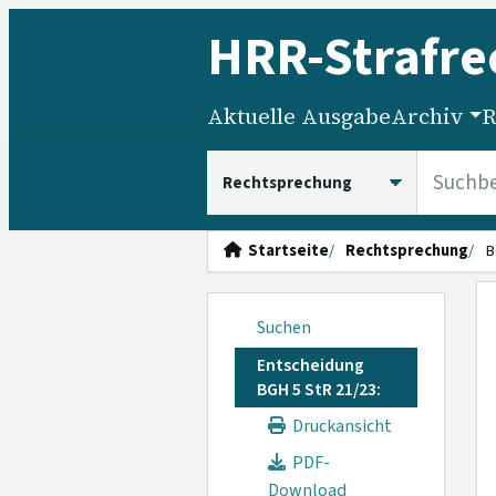
HRR
-Strafre
Aktuelle Ausgabe
Archiv
R
HRRS durchsuchen
Startseite
Rechtsprechung
B
Suchen
Entscheidung
BGH 5 StR 21/23:
Druckansicht
PDF-
Download