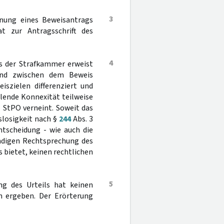
3
hnung eines Beweisantrags
 zur Antragsschrift des
4
ss der Strafkammer erweist
ffend zwischen dem Beweis
szielen differenziert und
hlende Konnexität teilweise
1 StPO verneint. Soweit das
losigkeit nach §
244
Abs. 3
tscheidung - wie auch die
ändigen Rechtsprechung des
 bietet, keinen rechtlichen
5
ng des Urteils hat keinen
n ergeben. Der Erörterung