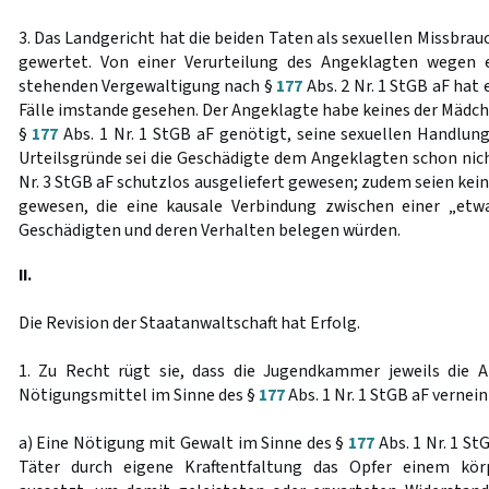
3. Das Landgericht hat die beiden Taten als sexuellen Missbrau
gewertet. Von einer Verurteilung des Angeklagten wegen ei
stehenden Vergewaltigung nach §
177
Abs. 2 Nr. 1 StGB aF hat 
Fälle imstande gesehen. Der Angeklagte habe keines der Mädch
§
177
Abs. 1 Nr. 1 StGB aF genötigt, seine sexuellen Handlung
Urteilsgründe sei die Geschädigte dem Angeklagten schon nic
Nr. 3 StGB aF schutzlos ausgeliefert gewesen; zudem seien kein
gewesen, die eine kausale Verbindung zwischen einer „etwa
Geschädigten und deren Verhalten belegen würden.
II.
Die Revision der Staatanwaltschaft hat Erfolg.
1. Zu Recht rügt sie, dass die Jugendkammer jeweils die
Nötigungsmittel im Sinne des §
177
Abs. 1 Nr. 1 StGB aF vernein
a) Eine Nötigung mit Gewalt im Sinne des §
177
Abs. 1 Nr. 1 St
Täter durch eigene Kraftentfaltung das Opfer einem kö