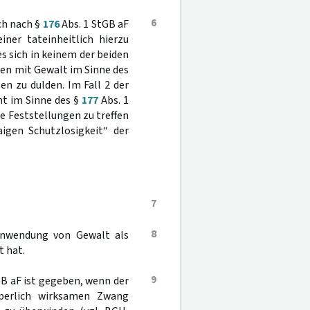
6
ch nach §
176
Abs. 1 StGB aF
ner tateinheitlich hierzu
es sich in keinem der beiden
en mit Gewalt im Sinne des
en zu dulden. Im Fall 2 der
ht im Sinne des §
177
Abs. 1
e Feststellungen zu treffen
igen Schutzlosigkeit“ der
7
8
 Anwendung von Gewalt als
t hat.
9
GB aF ist gegeben, wenn der
rperlich wirksamen Zwang