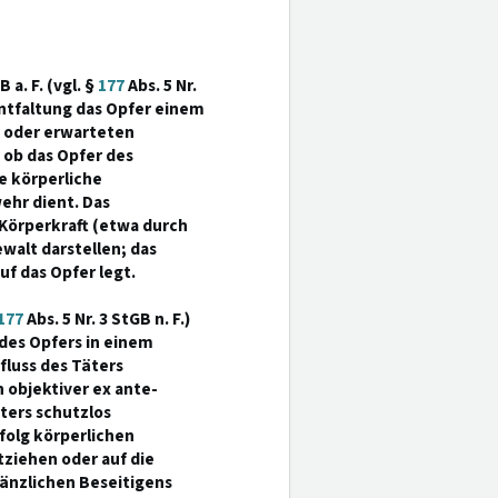
B a. F. (vgl. §
177
Abs. 5 Nr.
entfaltung das Opfer einem
 oder erwarteten
 ob das Opfer des
e körperliche
hr dient. Das
Körperkraft (etwa durch
walt darstellen; das
uf das Opfer legt.
177
Abs. 5 Nr. 3 StGB n. F.)
des Opfers in einem
luss des Täters
 objektiver ex ante-
ers schutzlos
rfolg körperlichen
ziehen oder auf die
gänzlichen Beseitigens