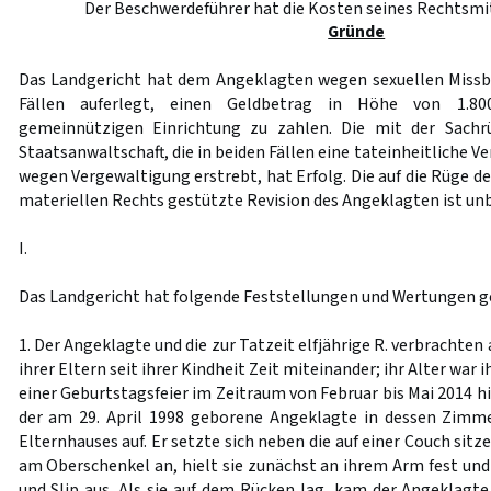
Der Beschwerdeführer hat die Kosten seines Rechtsmit
Gründe
Das Landgericht hat dem Angeklagten wegen sexuellen Missb
Fällen auferlegt, einen Geldbetrag in Höhe von 1.80
gemeinnützigen Einrichtung zu zahlen. Die mit der Sachr
Staatsanwaltschaft, die in beiden Fällen eine tateinheitliche 
wegen Vergewaltigung erstrebt, hat Erfolg. Die auf die Rüge d
materiellen Rechts gestützte Revision des Angeklagten ist un
I.
Das Landgericht hat folgende Feststellungen und Wertungen ge
1. Der Angeklagte und die zur Tatzeit elfjährige R. verbrachten
ihrer Eltern seit ihrer Kindheit Zeit miteinander; ihr Alter wa
einer Geburtstagsfeier im Zeitraum von Februar bis Mai 2014 h
der am 29. April 1998 geborene Angeklagte in dessen Zimm
Elternhauses auf. Er setzte sich neben die auf einer Couch sitz
am Oberschenkel an, hielt sie zunächst an ihrem Arm fest und
und Slip aus. Als sie auf dem Rücken lag, kam der Angeklagte 