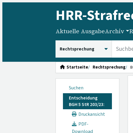
HRR
-Strafre
Aktuelle Ausgabe
Archiv
R
HRRS durchsuchen
Startseite
Rechtsprechung
B
Suchen
Entscheidung
BGH 5 StR 203/23:
Druckansicht
PDF-
Download