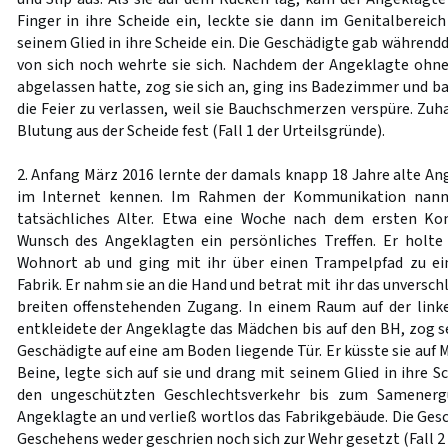
Finger in ihre Scheide ein, leckte sie dann im Genitalbereic
seinem Glied in ihre Scheide ein. Die Geschädigte gab währen
von sich noch wehrte sie sich. Nachdem der Angeklagte ohne
abgelassen hatte, zog sie sich an, ging ins Badezimmer und ba
die Feier zu verlassen, weil sie Bauchschmerzen verspüre. Zuha
Blutung aus der Scheide fest (Fall 1 der Urteilsgründe).
2. Anfang März 2016 lernte der damals knapp 18 Jahre alte Ang
im Internet kennen. Im Rahmen der Kommunikation nann
tatsächliches Alter. Etwa eine Woche nach dem ersten Kon
Wunsch des Angeklagten ein persönliches Treffen. Er holte
Wohnort ab und ging mit ihr über einen Trampelpfad zu ein
Fabrik. Er nahm sie an die Hand und betrat mit ihr das unversc
breiten offenstehenden Zugang. In einem Raum auf der link
entkleidete der Angeklagte das Mädchen bis auf den BH, zog s
Geschädigte auf eine am Boden liegende Tür. Er küsste sie auf 
Beine, legte sich auf sie und drang mit seinem Glied in ihre Sc
den ungeschützten Geschlechtsverkehr bis zum Samenerg
Angeklagte an und verließ wortlos das Fabrikgebäude. Die Ges
Geschehens weder geschrien noch sich zur Wehr gesetzt (Fall 2 