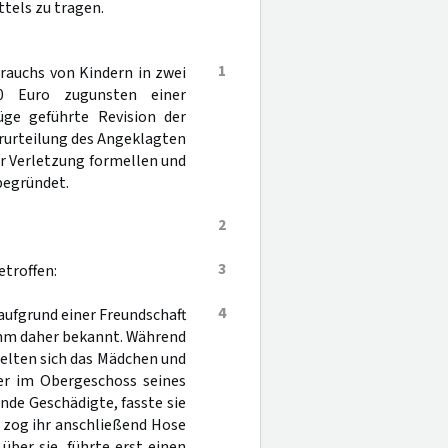
tels zu tragen.
1
rauchs von Kindern in zwei
0 Euro zugunsten einer
üge geführte Revision der
Verurteilung des Angeklagten
er Verletzung formellen und
begründet.
2
3
troffen:
4
 aufgrund einer Freundschaft
r ihm daher bekannt. Während
ielten sich das Mädchen und
er im Obergeschoss seines
ende Geschädigte, fasste sie
 zog ihr anschließend Hose
über sie, führte erst einen