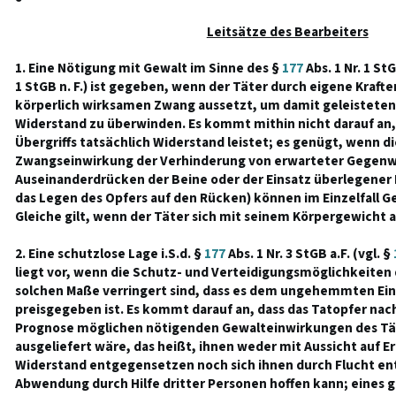
Leitsätze des Bearbeiters
1. Eine Nötigung mit Gewalt im Sinne des §
177
Abs. 1 Nr. 1 StG
1 StGB n. F.) ist gegeben, wenn der Täter durch eigene Kraft
körperlich wirksamen Zwang aussetzt, um damit geleisteten
Widerstand zu überwinden. Es kommt mithin nicht darauf an,
Übergriffs tatsächlich Widerstand leistet; es genügt, wenn di
Zwangseinwirkung der Verhinderung von erwarteter Gegenwe
Auseinanderdrücken der Beine oder der Einsatz überlegener 
das Legen des Opfers auf den Rücken) können im Einzelfall Ge
Gleiche gilt, wenn der Täter sich mit seinem Körpergewicht a
2. Eine schutzlose Lage i.S.d. §
177
Abs. 1 Nr. 3 StGB a.F. (vgl. §
liegt vor, wenn die Schutz- und Verteidigungsmöglichkeiten 
solchen Maße verringert sind, dass es dem ungehemmten Einf
preisgegeben ist. Es kommt darauf an, dass das Tatopfer nach
Prognose möglichen nötigenden Gewalteinwirkungen des Tät
ausgeliefert wäre, das heißt, ihnen weder mit Aussicht auf E
Widerstand entgegensetzen noch sich ihnen durch Flucht ent
Abwendung durch Hilfe dritter Personen hoffen kann; eines 