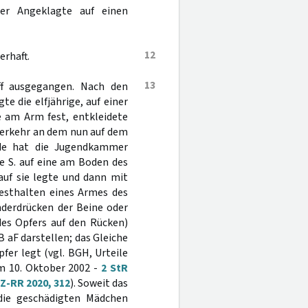
er Angeklagte auf einen
12
erhaft.
13
ff ausgegangen. Nach den
te die elfjährige, auf einer
e am Arm fest, entkleidete
verkehr an dem nun auf dem
nde hat die Jugendkammer
te S. auf eine am Boden des
 auf sie legte und dann mit
Festhalten eines Armes des
nderdrücken der Beine oder
des Opfers auf den Rücken)
B aF darstellen; das Gleiche
fer legt (vgl. BGH, Urteile
om 10. Oktober 2002 -
2 StR
Z-RR 2020, 312
). Soweit das
 die geschädigten Mädchen