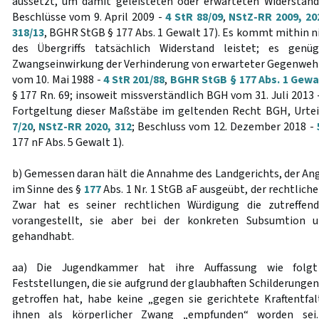
aussetzt, um damit geleisteten oder erwarteten Widerstand
Beschlüsse vom 9. April 2009 -
4 StR 88/09
,
NStZ-RR 2009, 20
318/13
, BGHR StGB § 177 Abs. 1 Gewalt 17). Es kommt mithin ni
des Übergriffs tatsächlich Widerstand leistet; es genü
Zwangseinwirkung der Verhinderung von erwarteter Gegenwehr 
vom 10. Mai 1988 -
4 StR 201/88
,
BGHR StGB § 177 Abs. 1 Gewa
§ 177 Rn. 69; insoweit missverständlich BGH vom 31. Juli 2013 
Fortgeltung dieser Maßstäbe im geltenden Recht BGH, Urteil
7/20
,
NStZ-RR 2020, 312
; Beschluss vom 12. Dezember 2018 -
177 nF Abs. 5 Gewalt 1).
b) Gemessen daran hält die Annahme des Landgerichts, der An
im Sinne des §
177
Abs. 1 Nr. 1 StGB aF ausgeübt, der rechtlich
Zwar hat es seiner rechtlichen Würdigung die zutreffen
vorangestellt, sie aber bei der konkreten Subsumtion 
gehandhabt.
aa) Die Jugendkammer hat ihre Auffassung wie folgt
Feststellungen, die sie aufgrund der glaubhaften Schilderung
getroffen hat, habe keine „gegen sie gerichtete Kraftentfa
ihnen als körperlicher Zwang „empfunden“ worden sei