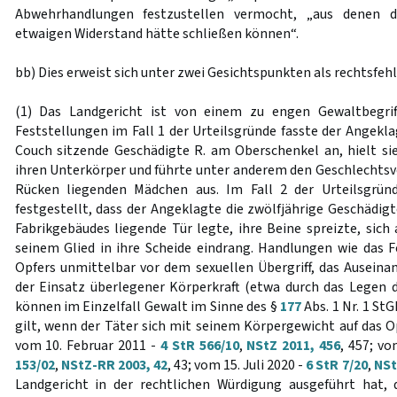
Abwehrhandlungen festzustellen vermocht, „aus denen d
etwaigen Widerstand hätte schließen können“.
bb) Dies erweist sich unter zwei Gesichtspunkten als rechtsfehl
(1) Das Landgericht ist von einem zu engen Gewaltbegri
Feststellungen im Fall 1 der Urteilsgründe fasste der Angeklag
Couch sitzende Geschädigte R. am Oberschenkel an, hielt si
ihren Unterkörper und führte unter anderem den Geschlechts
Rücken liegenden Mädchen aus. Im Fall 2 der Urteilsgrü
festgestellt, dass der Angeklagte die zwölfjährige Geschädig
Fabrikgebäudes liegende Tür legte, ihre Beine spreizte, sich
seinem Glied in ihre Scheide eindrang. Handlungen wie das 
Opfers unmittelbar vor dem sexuellen Übergriff, das Auseina
der Einsatz überlegener Körperkraft (etwa durch das Legen 
können im Einzelfall Gewalt im Sinne des §
177
Abs. 1 Nr. 1 StG
gilt, wenn der Täter sich mit seinem Körpergewicht auf das Op
vom 10. Februar 2011 -
4 StR 566/10
,
NStZ 2011, 456
, 457; v
153/02
,
NStZ-RR 2003, 42
, 43; vom 15. Juli 2020 -
6 StR 7/20
,
NSt
Landgericht in der rechtlichen Würdigung ausgeführt hat,