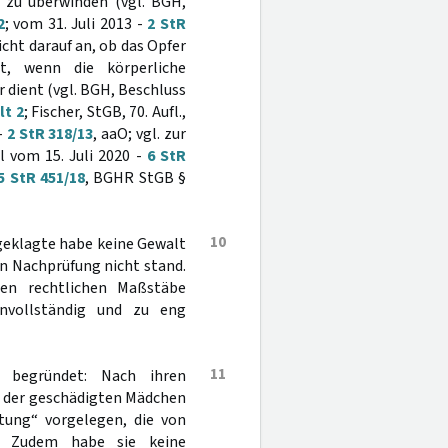
 zu überwinden (vgl. BGH,
2
; vom 31. Juli 2013 -
2 StR
cht darauf an, ob das Opfer
gt, wenn die körperliche
dient (vgl. BGH, Beschluss
lt 2
; Fischer, StGB, 70. Aufl.,
-
2 StR 318/13
, aaO; vgl. zur
 vom 15. Juli 2020 -
6 StR
5 StR 451/18
, BGHR StGB §
10
geklagte habe keine Gewalt
en Nachprüfung nicht stand.
den rechtlichen Maßstäbe
unvollständig und zu eng
11
 begründet: Nach ihren
en der geschädigten Mädchen
ltung“ vorgelegen, die von
. Zudem habe sie keine