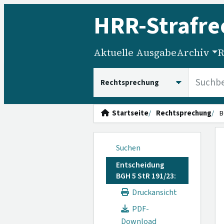
HRR
-Strafre
Aktuelle Ausgabe
Archiv
R
HRRS durchsuchen
Startseite
Rechtsprechung
B
Suchen
Entscheidung
BGH 5 StR 191/23:
Druckansicht
PDF-
Download