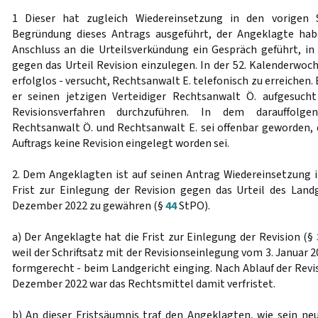
1 Dieser hat zugleich Wiedereinsetzung in den vorigen
Begründung dieses Antrags ausgeführt, der Angeklagte ha
Anschluss an die Urteilsverkündung ein Gespräch geführt, i
gegen das Urteil Revision einzulegen. In der 52. Kalenderwoc
erfolglos - versucht, Rechtsanwalt E. telefonisch zu erreichen.
er seinen jetzigen Verteidiger Rechtsanwalt Ö. aufgesuch
Revisionsverfahren durchzuführen. In dem darauffolg
Rechtsanwalt Ö. und Rechtsanwalt E. sei offenbar geworden,
Auftrags keine Revision eingelegt worden sei.
2. Dem Angeklagten ist auf seinen Antrag Wiedereinsetzung i
Frist zur Einlegung der Revision gegen das Urteil des Lan
Dezember 2022 zu gewähren (§
44
StPO).
a) Der Angeklagte hat die Frist zur Einlegung der Revision (§
weil der Schriftsatz mit der Revisionseinlegung vom 3. Januar 2
formgerecht - beim Landgericht einging. Nach Ablauf der Revi
Dezember 2022 war das Rechtsmittel damit verfristet.
b) An dieser Fristsäumnis traf den Angeklagten, wie sein neu