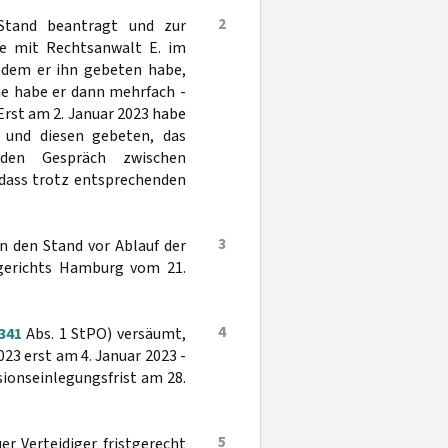
2
 Stand beantragt und zur
be mit Rechtsanwalt E. im
n dem er ihn gebeten habe,
he habe er dann mehrfach -
 Erst am 2. Januar 2023 habe
t und diesen gebeten, das
enden Gespräch zwischen
 dass trotz entsprechenden
3
n den Stand vor Ablauf der
dgerichts Hamburg vom 21.
4
341
Abs. 1 StPO) versäumt,
023 erst am 4. Januar 2023 -
sionseinlegungsfrist am 28.
5
er Verteidiger fristgerecht