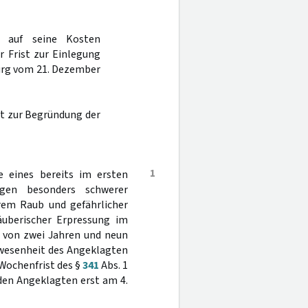
 auf seine Kosten
r Frist zur Einlegung
burg vom 21. Dezember
st zur Begründung der
1
e eines bereits im ersten
egen besonders schwerer
rem Raub und gefährlicher
äuberischer Erpressung im
 von zwei Jahren und neun
nwesenheit des Angeklagten
 Wochenfrist des §
341
Abs. 1
 den Angeklagten erst am 4.