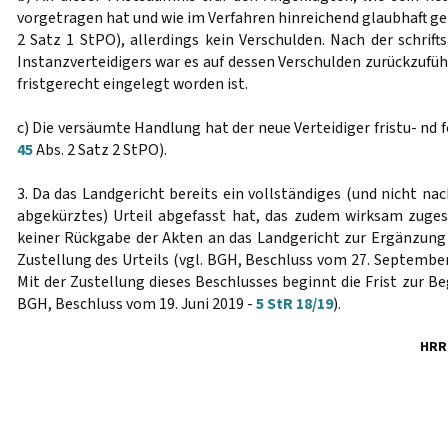
vorgetragen hat und wie im Verfahren hinreichend glaubhaft g
2 Satz 1 StPO), allerdings kein Verschulden. Nach der schrift
Instanzverteidigers war es auf dessen Verschulden zurückzuführ
fristgerecht eingelegt worden ist.
c) Die versäumte Handlung hat der neue Verteidiger fristu- n
45
Abs. 2 Satz 2 StPO).
3. Da das Landgericht bereits ein vollständiges (und nicht na
abgekürztes) Urteil abgefasst hat, das zudem wirksam zugest
keiner Rückgabe der Akten an das Landgericht zur Ergänzung 
Zustellung des Urteils (vgl. BGH, Beschluss vom 27. Septembe
Mit der Zustellung dieses Beschlusses beginnt die Frist zur Be
BGH, Beschluss vom 19. Juni 2019 -
5 StR 18/19
).
HRR