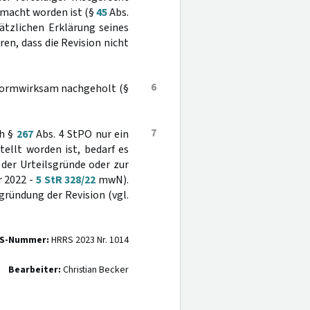
emacht worden ist (§
45
Abs.
sätzlichen Erklärung seines
en, dass die Revision nicht
6
d formwirksam nachgeholt (§
7
ch §
267
Abs. 4 StPO nur ein
ellt worden ist, bedarf es
der Urteilsgründe oder zur
r 2022 -
5 StR 328/22
mwN).
gründung der Revision (vgl.
S-Nummer:
HRRS 2023 Nr. 1014
Bearbeiter:
Christian Becker