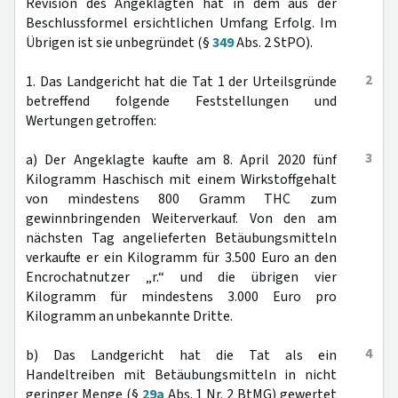
Revision des Angeklagten hat in dem aus der
Beschlussformel ersichtlichen Umfang Erfolg. Im
Übrigen ist sie unbegründet (§
349
Abs. 2 StPO).
2
1. Das Landgericht hat die Tat 1 der Urteilsgründe
betreffend folgende Feststellungen und
Wertungen getroffen:
3
a) Der Angeklagte kaufte am 8. April 2020 fünf
Kilogramm Haschisch mit einem Wirkstoffgehalt
von mindestens 800 Gramm THC zum
gewinnbringenden Weiterverkauf. Von den am
nächsten Tag angelieferten Betäubungsmitteln
verkaufte er ein Kilogramm für 3.500 Euro an den
Encrochatnutzer „r.“ und die übrigen vier
Kilogramm für mindestens 3.000 Euro pro
Kilogramm an unbekannte Dritte.
4
b) Das Landgericht hat die Tat als ein
Handeltreiben mit Betäubungsmitteln in nicht
geringer Menge (§
29a
Abs. 1 Nr. 2 BtMG) gewertet