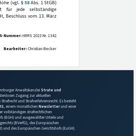
Höhe (vgl. §
58
Abs. 1 StGB)
t für jede selbständige
GH, Beschluss vom 13. März
S-Nummer:
HRRS 2023 Nr. 1342
Bearbeiter:
Christian Becker
 Hamburger Anwaltskanzlei
Strate und
ostenlosen Zugang zur aktuellen
Strafrecht und Strafverfahrensrecht. Es besteht
RS
, einem monatlichen
Newsletter
und einer
r vollständigen strafrechtlichen
s (BGH) und ausgewählter Urteile und
gerichts (BVerfG), des Europäischen
R) und des Europäischen Gerichtshofs (EuGH).