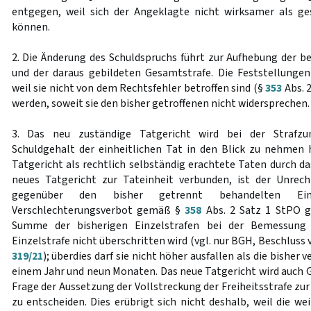
entgegen, weil sich der Angeklagte nicht wirksamer als ge
können.
2. Die Änderung des Schuldspruchs führt zur Aufhebung der be
und der daraus gebildeten Gesamtstrafe. Die Feststellungen
weil sie nicht von dem Rechtsfehler betroffen sind (§
353
Abs. 
werden, soweit sie den bisher getroffenen nicht widersprechen.
3. Das neu zuständige Tatgericht wird bei der Strafz
Schuldgehalt der einheitlichen Tat in den Blick zu nehmen
Tatgericht als rechtlich selbständig erachtete Taten durch da
neues Tatgericht zur Tateinheit verbunden, ist der Unrech
gegenüber den bisher getrennt behandelten Ein
Verschlechterungsverbot gemäß §
358
Abs. 2 Satz 1 StPO ge
Summe der bisherigen Einzelstrafen bei der Bemessung 
Einzelstrafe nicht überschritten wird (vgl. nur BGH, Beschluss
319/21
); überdies darf sie nicht höher ausfallen als die bishe
einem Jahr und neun Monaten. Das neue Tatgericht wird auch G
Frage der Aussetzung der Vollstreckung der Freiheitsstrafe z
zu entscheiden. Dies erübrigt sich nicht deshalb, weil die we