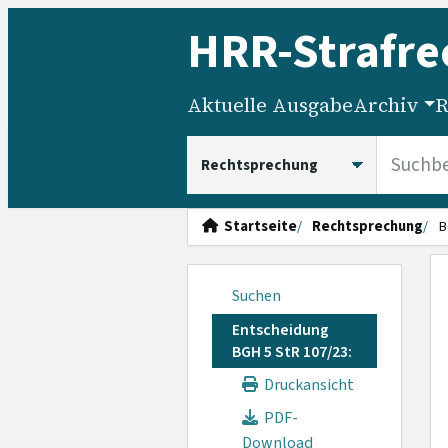
HRR
-Strafre
Aktuelle Ausgabe
Archiv
R
HRRS durchsuchen
Startseite
Rechtsprechung
B
Suchen
Entscheidung
BGH 5 StR 107/23:
Druckansicht
PDF-
Download