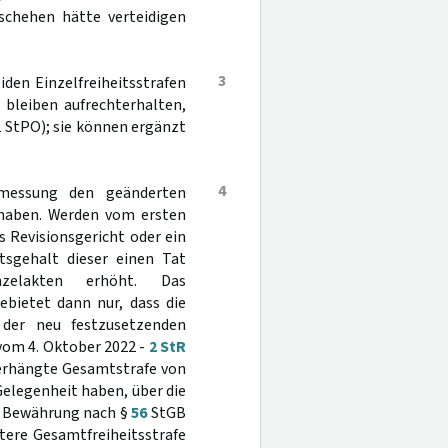
schehen hätte verteidigen
3
iden Einzelfreiheitsstrafen
 bleiben aufrechterhalten,
2 StPO); sie können ergänzt
4
umessung den geänderten
 haben. Werden vom ersten
s Revisionsgericht oder ein
tsgehalt dieser einen Tat
zelakten erhöht. Das
bietet dann nur, dass die
der neu festzusetzenden
 vom 4. Oktober 2022 -
2 StR
r verhängte Gesamtstrafe von
elegenheit haben, über die
ur Bewährung nach §
56
StGB
itere Gesamtfreiheitsstrafe