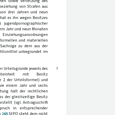
ften sowie Verletzung des
nbeziehung von Strafen aus
e von drei Jahren und neun
 hat es ihn wegen Besitzes
tz jugendpornographischer
einem Jahr und neun Monaten
s Einziehungsanordnungen
g formellen und materiellen
 Sachrüge zu dem aus der
echtsmittel unbegründet im
2
er Urteilsgründe jeweils des
ateinheit mit Besitz
r 2 der Urteilsformel) und
wie einem Jahr und sechs
tung hält der rechtlichen
s der gleichzeitige Besitz
stellt (vgl. Antragsschrift
pruch in entsprechender
§
265
StPO steht dem nicht