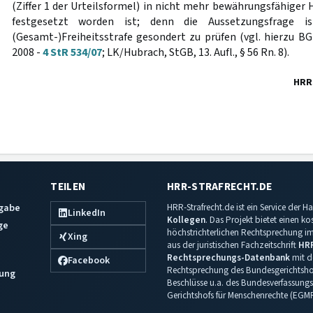
(Ziffer 1 der Urteilsformel) in nicht mehr bewährungsfähiger 
festgesetzt worden ist; denn die Aussetzungsfrage is
(Gesamt-)Freiheitsstrafe gesondert zu prüfen (vgl. hierzu B
2008 -
4 StR 534/07
; LK/Hubrach, StGB, 13. Aufl., § 56 Rn. 8).
HRR
TEILEN
HRR-STRAFRECHT.DE
sgabe
HRR-Strafrecht.de ist ein Service der
LinkedIn
Kollegen
. Das Projekt bietet einen k
ge
höchstrichterlichen Rechtsprechung im 
Xing
aus der juristischen Fachzeitschrift
HR
Rechtsprechungs-Datenbank
mit de
Facebook
Rechtsprechung des Bundesgerichtshof
ung
Beschlüsse u.a. des Bundesverfassungs
Gerichtshofs für Menschenrechte (EGM