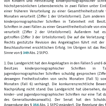
von Kindern und Herstellung kinderpornographischer Schri
höchstpersönlichen Lebensbereichs in zwei Fällen unter Ei
einer früheren Verurteilung zu einer Gesamtfreiheitsstraf
Monaten verurteilt (Ziffer 1 der Urteilsformel). Zum anderen
kinderpornographischer Schriften in Tateinheit mit Besi
Schriften in zwei Fällen zu einer Gesamtfreiheitsstrafe von 
verurteilt (Ziffer 2 der Urteilsformel). Außerdem hat e
getroffen (Ziffer 3 der Urteilsformel). Die auf die Verletzun
Rechts gestützte Revision des Angeklagten führt mit der
Beschlussformel ersichtlichen Erfolg. Im Übrigen ist das R
Sinne von §
349
Abs. 2 StPO.
1. Das Landgericht hat den Angeklagten in den Fällen 5 und 6 d
Besitzes kinderpornographischer Schriften in T
jugendpornographischer Schriften schuldig gesprochen (Ziffe
deswegen Freiheitsstrafen von sechs Monaten (Fall 5) so
Monaten (Fall 6) verhängt. Die konkurrenzrechtliche Bewer
Nachprüfung nicht stand. Das Landgericht hat übersehen, das
kinder- und jugendpornographischer Schriften nur eine Tat dar
des Generalbundesanwalts). Der Senat hat den Schulds
Anwendung des §
354
Abs. 1 StPO geändert. Die Regelung des 