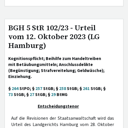
BGH 5 StR 102/23 - Urteil
vom 12. Oktober 2023 (LG
Hamburg)
Kognitionspflicht; Beihilfe zum Handeltreiben
mit Betäubungsmitteln; Anschlussdelikte
(Begünstigung; Strafvereitelung; Geldwäsche);
Einziehung.
§
264
StPO; §
257
StGB; §
258
StGB; §
261
StGB; §
73
StGB; §
27
StGB; §
29
BtMG
Entscheidungstenor
Auf die Revisionen der Staatsanwaltschaft wird das
Urteil des Landgerichts Hamburg vom 28. Oktober