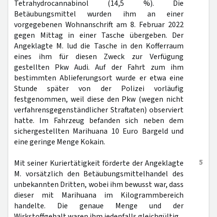
Tetrahydrocannabinol (14,5 %). Die
Betäubungsmittel wurden ihm an einer
vorgegebenen Wohnanschrift am 8. Februar 2022
gegen Mittag in einer Tasche übergeben. Der
Angeklagte M. lud die Tasche in den Kofferraum
eines ihm für diesen Zweck zur Verfügung
gestellten Pkw Audi. Auf der Fahrt zum ihm
bestimmten Ablieferungsort wurde er etwa eine
Stunde später von der Polizei vorläufig
festgenommen, weil diese den Pkw (wegen nicht
verfahrensgegenständlicher Straftaten) observiert
hatte. Im Fahrzeug befanden sich neben dem
sichergestellten Marihuana 10 Euro Bargeld und
eine geringe Menge Kokain.
5
Mit seiner Kuriertätigkeit förderte der Angeklagte
M. vorsätzlich den Betäubungsmittelhandel des
unbekannten Dritten, wobei ihm bewusst war, dass
dieser mit Marihuana im Kilogrammbereich
handelte. Die genaue Menge und der
Wirkstoffgehalt waren ihm jedenfalls gleichgültig.