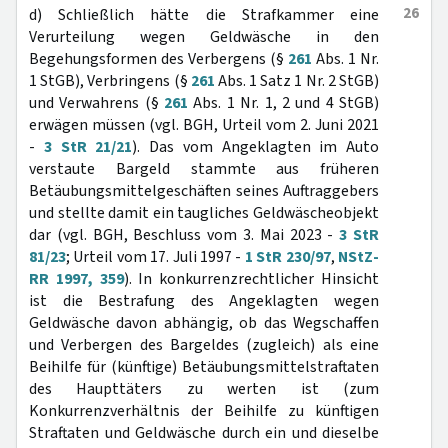
26
d) Schließlich hätte die Strafkammer eine
Verurteilung wegen Geldwäsche in den
Begehungsformen des Verbergens (§
261
Abs. 1 Nr.
1 StGB), Verbringens (§
261
Abs. 1 Satz 1 Nr. 2 StGB)
und Verwahrens (§
261
Abs. 1 Nr. 1, 2 und 4 StGB)
erwägen müssen (vgl. BGH, Urteil vom 2. Juni 2021
-
3 StR 21/21
). Das vom Angeklagten im Auto
verstaute Bargeld stammte aus früheren
Betäubungsmittelgeschäften seines Auftraggebers
und stellte damit ein taugliches Geldwäscheobjekt
dar (vgl. BGH, Beschluss vom 3. Mai 2023 -
3 StR
81/23
; Urteil vom 17. Juli 1997 -
1 StR 230/97
,
NStZ-
RR 1997, 359
). In konkurrenzrechtlicher Hinsicht
ist die Bestrafung des Angeklagten wegen
Geldwäsche davon abhängig, ob das Wegschaffen
und Verbergen des Bargeldes (zugleich) als eine
Beihilfe für (künftige) Betäubungsmittelstraftaten
des Haupttäters zu werten ist (zum
Konkurrenzverhältnis der Beihilfe zu künftigen
Straftaten und Geldwäsche durch ein und dieselbe