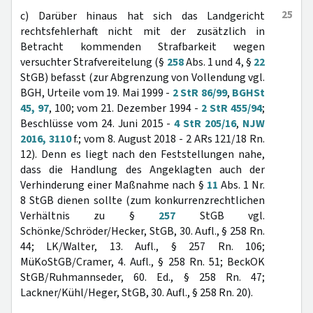
25
c) Darüber hinaus hat sich das Landgericht
rechtsfehlerhaft nicht mit der zusätzlich in
Betracht kommenden Strafbarkeit wegen
versuchter Strafvereitelung (§
258
Abs. 1 und 4, §
22
StGB) befasst (zur Abgrenzung von Vollendung vgl.
BGH, Urteile vom 19. Mai 1999 -
2 StR 86/99
,
BGHSt
45, 97
, 100; vom 21. Dezember 1994 -
2 StR 455/94
;
Beschlüsse vom 24. Juni 2015 -
4 StR 205/16
,
NJW
2016, 3110
f.; vom 8. August 2018 - 2 ARs 121/18 Rn.
12). Denn es liegt nach den Feststellungen nahe,
dass die Handlung des Angeklagten auch der
Verhinderung einer Maßnahme nach §
11
Abs. 1 Nr.
8 StGB dienen sollte (zum konkurrenzrechtlichen
Verhältnis zu §
257
StGB vgl.
Schönke/Schröder/Hecker, StGB, 30. Aufl., § 258 Rn.
44; LK/Walter, 13. Aufl., § 257 Rn. 106;
MüKoStGB/Cramer, 4. Aufl., § 258 Rn. 51; BeckOK
StGB/Ruhmannseder, 60. Ed., § 258 Rn. 47;
Lackner/Kühl/Heger, StGB, 30. Aufl., § 258 Rn. 20).