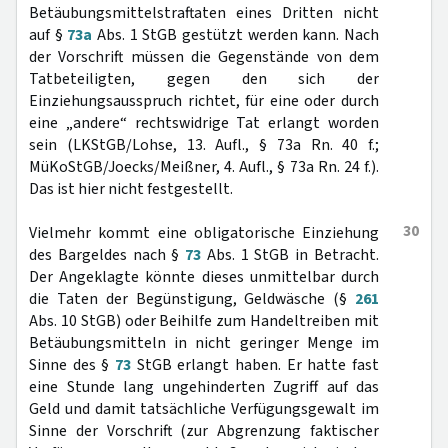
Betäubungsmittelstraftaten eines Dritten nicht
auf §
73a
Abs. 1 StGB gestützt werden kann. Nach
der Vorschrift müssen die Gegenstände von dem
Tatbeteiligten, gegen den sich der
Einziehungsausspruch richtet, für eine oder durch
eine „andere“ rechtswidrige Tat erlangt worden
sein (LKStGB/Lohse, 13. Aufl., § 73a Rn. 40 f.;
MüKoStGB/Joecks/Meißner, 4. Aufl., § 73a Rn. 24 f.).
Das ist hier nicht festgestellt.
30
Vielmehr kommt eine obligatorische Einziehung
des Bargeldes nach §
73
Abs. 1 StGB in Betracht.
Der Angeklagte könnte dieses unmittelbar durch
die Taten der Begünstigung, Geldwäsche (§
261
Abs. 10 StGB) oder Beihilfe zum Handeltreiben mit
Betäubungsmitteln in nicht geringer Menge im
Sinne des §
73
StGB erlangt haben. Er hatte fast
eine Stunde lang ungehinderten Zugriff auf das
Geld und damit tatsächliche Verfügungsgewalt im
Sinne der Vorschrift (zur Abgrenzung faktischer