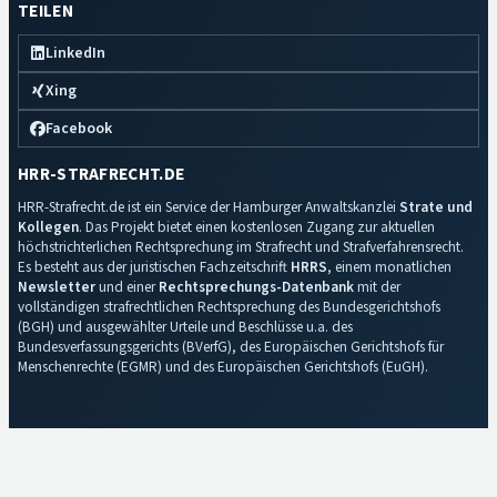
TEILEN
LinkedIn
Xing
Facebook
HRR-STRAFRECHT.DE
HRR-Strafrecht.de ist ein Service der Hamburger Anwaltskanzlei
Strate und
Kollegen
. Das Projekt bietet einen kostenlosen Zugang zur aktuellen
höchstrichterlichen Rechtsprechung im Strafrecht und Strafverfahrensrecht.
Es besteht aus der juristischen Fachzeitschrift
HRRS
, einem monatlichen
Newsletter
und einer
Rechtsprechungs-Datenbank
mit der
vollständigen strafrechtlichen Rechtsprechung des Bundesgerichtshofs
(BGH) und ausgewählter Urteile und Beschlüsse u.a. des
Bundesverfassungsgerichts (BVerfG), des Europäischen Gerichtshofs für
Menschenrechte (EGMR) und des Europäischen Gerichtshofs (EuGH).
Impressum
·
Datenschutz