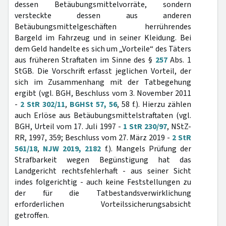
dessen Betäubungsmittelvorräte, sondern
versteckte dessen aus anderen
Betäubungsmittelgeschäften herrührendes
Bargeld im Fahrzeug und in seiner Kleidung. Bei
dem Geld handelte es sich um „Vorteile“ des Täters
aus früheren Straftaten im Sinne des §
257
Abs. 1
StGB. Die Vorschrift erfasst jeglichen Vorteil, der
sich im Zusammenhang mit der Tatbegehung
ergibt (vgl. BGH, Beschluss vom 3. November 2011
-
2 StR 302/11
,
BGHSt 57, 56
, 58 f.). Hierzu zählen
auch Erlöse aus Betäubungsmittelstraftaten (vgl.
BGH, Urteil vom 17. Juli 1997 -
1 StR 230/97
, NStZ-
RR, 1997, 359; Beschluss vom 27. März 2019 -
2 StR
561/18
,
NJW 2019, 2182
f.). Mangels Prüfung der
Strafbarkeit wegen Begünstigung hat das
Landgericht rechtsfehlerhaft - aus seiner Sicht
indes folgerichtig - auch keine Feststellungen zu
der für die Tatbestandsverwirklichung
erforderlichen Vorteilssicherungsabsicht
getroffen.