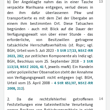
13
b) Der Angeklagte nahm das in einer Tasche
verpackte Marihuana entgegen, verlud dieses in
den ihm dafür überlassenen Pkw und
transportierte es mit dem Ziel der Übergabe an
einem ihm bestimmten Ort. Diese Tatsachen
begründen - auch mit Blick auf die Dauer der
Verfügungsgewalt von über einer Stunde - das
erforderliche, von Besitzwillen getragene
tatsächliche Herrschaftsverhältnis (st. Rspr.; vgl.
BGH, Urteil vom 5. Juli 2023 -
5 StR 17/23
,
NStZ-RR
2023, 282
; zur zeitlichen Komponente als Indiz vgl.
BGH, Beschluss vom 25. September 2018 -
3 StR
113/18
,
NStZ 2020, 41
f., jeweils mwN). Ein Handeln
unter polizeilicher Observation steht der Annahme
von Verfügungsgewalt nicht entgegen (vgl. BGH,
Urteil vom 15. April 2008 -
4 StR 651/07
,
NStZ-RR
2008, 212
).
14
2. Da die rechtsfehlerfrei getroffenen
Feststellungen eine tateinheitliche Verurteilung