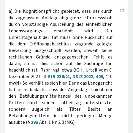
12
a) Die Kognitionspflicht gebietet, dass der durch
die zugelassene Anklage abgegrenzte Prozessstoff
durch vollständige Aburteilung des einheitlichen
Lebensvorgangs erschöpft wird. Der
Unrechtsgehalt der Tat muss ohne Rücksicht auf
die dem Eröffnungsbeschluss zugrunde gelegte
Bewertung ausgeschöpft werden, soweit keine
rechtlichen Gründe entgegenstehen. Fehlt es
daran, so ist dies schon auf die Sachrüge hin
beachtlich (st. Rspr.; vgl. etwa BGH, Urteil vom 8.
Dezember 2021 -
5 StR 236/21
,
NStZ 2022, 409
, 410
mwN). So verhält es sich hier. Denn das Landgericht
hat nicht bedacht, dass der Angeklagte nicht nur
den Betäubungsmittelhandel des unbekannten
Dritten durch seinen Tatbeitrag unterstützte,
sondern zugleich als Täter Besitz an
Betäubungsmitteln in nicht geringer Menge
ausübte (§
29a
Abs. 1 Nr. 2 BtMG).