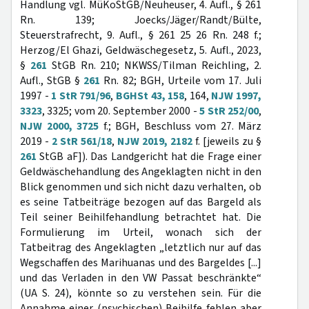
Handlung vgl. MüKoStGB/Neuheuser, 4. Aufl., § 261
Rn. 139; Joecks/Jäger/Randt/Bülte,
Steuerstrafrecht, 9. Aufl., § 261 25 26 Rn. 248 f.;
Herzog/El Ghazi, Geldwäschegesetz, 5. Aufl., 2023,
§
261
StGB Rn. 210; NKWSS/Tilman Reichling, 2.
Aufl., StGB §
261
Rn. 82; BGH, Urteile vom 17. Juli
1997 -
1 StR 791/96
,
BGHSt 43, 158
, 164,
NJW 1997,
3323
, 3325; vom 20. September 2000 -
5 StR 252/00
,
NJW 2000, 3725
f.; BGH, Beschluss vom 27. März
2019 -
2 StR 561/18
,
NJW 2019, 2182
f. [jeweils zu §
261
StGB aF]). Das Landgericht hat die Frage einer
Geldwäschehandlung des Angeklagten nicht in den
Blick genommen und sich nicht dazu verhalten, ob
es seine Tatbeiträge bezogen auf das Bargeld als
Teil seiner Beihilfehandlung betrachtet hat. Die
Formulierung im Urteil, wonach sich der
Tatbeitrag des Angeklagten „letztlich nur auf das
Wegschaffen des Marihuanas und des Bargeldes [...]
und das Verladen in den VW Passat beschränkte“
(UA S. 24), könnte so zu verstehen sein. Für die
Annahme einer (psychischen) Beihilfe fehlen aber