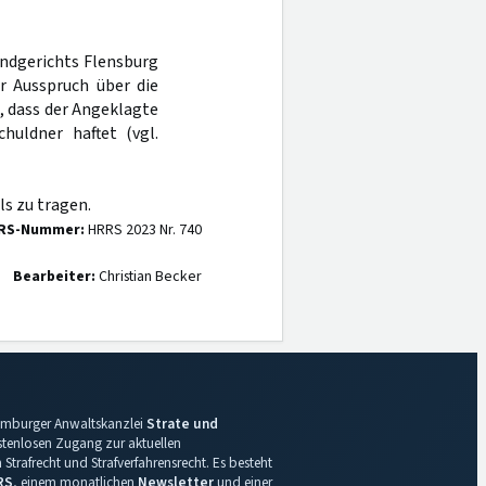
andgerichts Flensburg
r Ausspruch über die
, dass der Angeklagte
huldner haftet (vgl.
s zu tragen.
RS-Nummer:
HRRS 2023 Nr. 740
Bearbeiter:
Christian Becker
 Hamburger Anwaltskanzlei
Strate und
ostenlosen Zugang zur aktuellen
Strafrecht und Strafverfahrensrecht. Es besteht
RS
, einem monatlichen
Newsletter
und einer