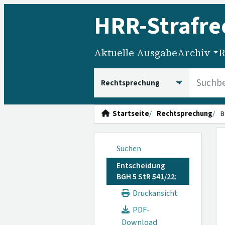
HRR
-Strafre
Aktuelle Ausgabe
Archiv
R
HRRS durchsuchen
Startseite
Rechtsprechung
B
Suchen
Entscheidung
BGH 5 StR 541/22:
Druckansicht
PDF-
Download