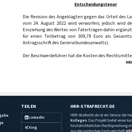
Entscheidungstenor
Die Revision des Angeklagten gegen das Urteil des L
vom 24. August 2022 wird verworfen; jedoch wird de
Einziehung des Wertes von Taterträgen dahin ergänzt
für einen Teilbetrag von 309,79 Euro als Gesamtsc
Antragsschrift des Generalbundesanwalts).
Der Beschwerdeführer hat die Kosten des Rechtsmittel
HR
TEILEN
HRR-STRAFRECHT.DE
sgabe
HRR-Strafrecht.de ist ein Service der
LinkedIn
Kollegen
. Das Projekt bietet einen k
ge
höchstrichterlichen Rechtsprechung im 
Xing
aus der juristischen Fachzeitschrift
HR