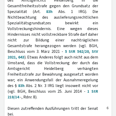
des Amtsgerichts Heidelberg in die
Gesamtfreiheitsstrafe gegen den Grundsatz der
Spezialität (Art.
83h
Abs. 1 IRG). Die
Nichtbeachtung des auslieferungsrechtlichen
Spezialitätsgrundsatzes bewirkt ein
Vollstreckungshindernis. Eine wegen dieses
Hindernisses nicht vollstreckbare Strafe darf daher
nicht zur Bildung einer nachträglichen
Gesamtstrafe herangezogen werden (vgl. BGH,
Beschluss vom 3. März 2021 -
5 StR 562/20
,
StV
2021, 643
). Etwas Anderes folgt auch nicht aus dem
Umstand, dass die Vollstreckung der durch das
Amtsgericht Heidelberg verhängten
Freiheitsstrafe zur Bewährung ausgesetzt worden
war; ein Anwendungsfall der Ausnahmeregelung
des §
83h
Abs. 2 Nr. 3 IRG liegt insoweit nicht vor
(vgl. BGH, Beschluss vom 25. Juni 2014 -
1 StR
218/14
-, Rdnr. 8).
6
Diesen zutreffenden Ausführungen tritt der Senat
bei.