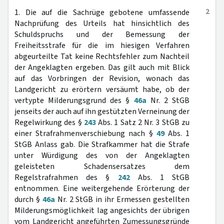
2
1. Die auf die Sachrüge gebotene umfassende
Nachprüfung des Urteils hat hinsichtlich des
Schuldspruchs und der Bemessung der
Freiheitsstrafe für die im hiesigen Verfahren
abgeurteilte Tat keine Rechtsfehler zum Nachteil
der Angeklagten ergeben. Das gilt auch mit Blick
auf das Vorbringen der Revision, wonach das
Landgericht zu erörtern versäumt habe, ob der
vertypte Milderungsgrund des §
46a
Nr. 2 StGB
jenseits der auch auf ihn gestützten Verneinung der
Regelwirkung des §
243
Abs. 1 Satz 2 Nr. 3 StGB zu
einer Strafrahmenverschiebung nach §
49
Abs. 1
StGB Anlass gab. Die Strafkammer hat die Strafe
unter Würdigung des von der Angeklagten
geleisteten Schadensersatzes dem
Regelstrafrahmen des §
242
Abs. 1 StGB
entnommen. Eine weitergehende Erörterung der
durch §
46a
Nr. 2 StGB in ihr Ermessen gestellten
Milderungsmöglichkeit lag angesichts der übrigen
vom Landgericht angeführten Zumessungsgründe