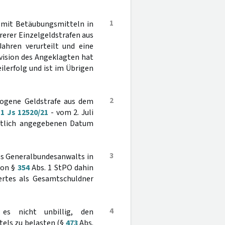
1
 mit Betäubungsmitteln in
rerer Einzelgeldstrafen aus
Jahren verurteilt und eine
vision des Angeklagten hat
ilerfolg und ist im Übrigen
2
ezogene Geldstrafe aus dem
11 Js 12520/21
- vom 2. Juli
ntlich angegebenen Datum
3
es Generalbundesanwalts in
von §
354
Abs. 1 StPO dahin
ertes als Gesamtschuldner
4
es nicht unbillig, den
els zu belasten (§
473
Abs.