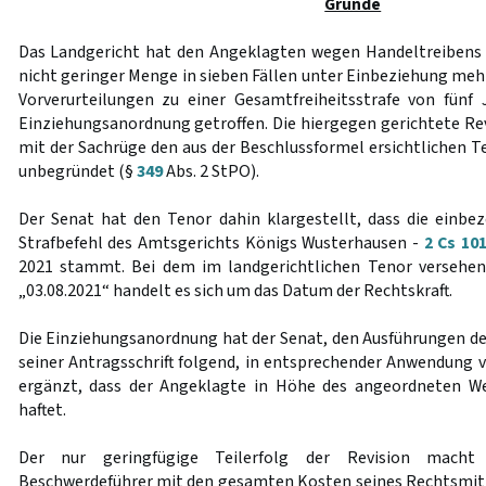
Gründe
Das Landgericht hat den Angeklagten wegen Handeltreibens
nicht geringer Menge in sieben Fällen unter Einbeziehung meh
Vorverurteilungen zu einer Gesamtfreiheitsstrafe von fünf 
Einziehungsanordnung getroffen. Die hiergegen gerichtete Re
mit der Sachrüge den aus der Beschlussformel ersichtlichen Te
unbegründet (§
349
Abs. 2 StPO).
Der Senat hat den Tenor dahin klargestellt, dass die einb
Strafbefehl des Amtsgerichts Königs Wusterhausen -
2 Cs 10
2021 stammt. Bei dem im landgerichtlichen Tenor versehe
„03.08.2021“ handelt es sich um das Datum der Rechtskraft.
Die Einziehungsanordnung hat der Senat, den Ausführungen d
seiner Antragsschrift folgend, in entsprechender Anwendung 
ergänzt, dass der Angeklagte in Höhe des angeordneten W
haftet.
Der nur geringfügige Teilerfolg der Revision macht 
Beschwerdeführer mit den gesamten Kosten seines Rechtsmitt