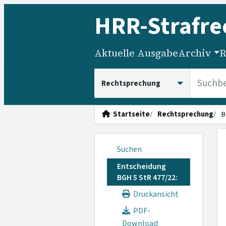
HRR
-Strafre
Aktuelle Ausgabe
Archiv
R
HRRS durchsuchen
Startseite
Rechtsprechung
B
Suchen
Entscheidung
BGH 5 StR 477/22:
Druckansicht
PDF-
Download