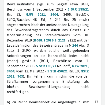
Beweisaufnahme (vgl. zum Begriff etwa BGH,
Beschluss vom 1. September 2021 -
5 StR 188/21
Rn. 23,
NJW 2021, 3404
, 3406; BeckOK
StPO/Bachler, 48. Ed., § 244 Rn. 25 mwN)
abgesprochen. Nach der umfassenden Neuregelung
des Beweisantragsrechts durch das Gesetz zur
Modernisierung des Strafverfahrens vom 10.
Dezember 2019 (
BGBl. I 2019 S. 2121
, 2122) mit der
Legaldefinition des Beweisantrags in §
244
Abs. 3
Satz 1 StPO werden solche weitergehenden
Anforderungen an die Konnexität indes nicht
(mehr) gestellt (BGH, Beschlüsse vom 1.
September 2021 -
5 StR 188/21
Rn. 22 ff.,
NJW 2021,
3404
; vom 12. Mai 2022 -
5 StR 450/21
Rn. 10,
NStZ
2022, 763
). Ihr Fehlen kann mithin die von der
Strafkammer vorgenommene Einstufung als
bloßen Beweisermittlungsantrag nicht
rechtfertigen.
17
b) Zu Recht beanstandet die Angeklagte Z. mit