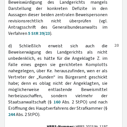
Beweiswürdigung des Landgerichts mangels
Darstellung der konkreten Defizite in den
Aussagen dieser beiden zentralen Beweispersonen
revisionsrechtlich nicht überprüfen (vgl.
Antragsschrift des Generalbundesanwalts im
Verfahren
5 StR 39/23
).
20
d) Schließlich erweist sich auch die
Beweiserwägung des Landgerichts als nicht
unbedenklich, es hätte für die Angeklagte Z. im
Falle eines gegen sie gerichteten Komplotts
nahegelegen, über Ke. herauszufinden, wen er als
Vertreter der „Kunden“ ins Bürgeramt geschickt
habe; denn es oblag nicht der Angeklagten, sie
möglicherweise entlastende Beweismittel
herbeizuschaffen, sondern vielmehr der
Staatsanwaltschaft (§
160
Abs. 2 StPO) und nach
Eröffnung des Hauptverfahrens der Strafkammer (§
244
Abs. 2 StPO).
HRRS-Nummer:
HRRS 2023 Nr. 1197