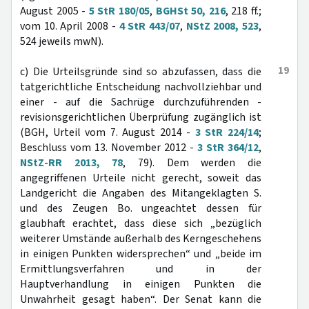
August 2005 -
5 StR 180/05
,
BGHSt 50, 216
, 218 ff.;
vom 10. April 2008 -
4 StR 443/07
,
NStZ 2008, 523
,
524 jeweils mwN).
19
c) Die Urteilsgründe sind so abzufassen, dass die
tatgerichtliche Entscheidung nachvollziehbar und
einer - auf die Sachrüge durchzuführenden -
revisionsgerichtlichen Überprüfung zugänglich ist
(BGH, Urteil vom 7. August 2014 -
3 StR 224/14
;
Beschluss vom 13. November 2012 -
3 StR 364/12
,
NStZ-RR 2013, 78
, 79). Dem werden die
angegriffenen Urteile nicht gerecht, soweit das
Landgericht die Angaben des Mitangeklagten S.
und des Zeugen Bo. ungeachtet dessen für
glaubhaft erachtet, dass diese sich „bezüglich
weiterer Umstände außerhalb des Kerngeschehens
in einigen Punkten widersprechen“ und „beide im
Ermittlungsverfahren und in der
Hauptverhandlung in einigen Punkten die
Unwahrheit gesagt haben“. Der Senat kann die