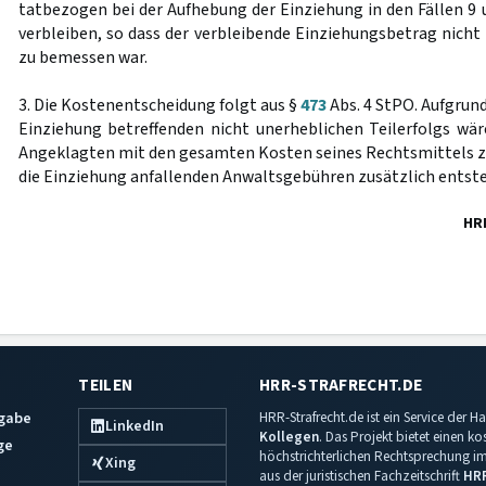
tatbezogen bei der Aufhebung der Einziehung in den Fällen 9 
verbleiben, so dass der verbleibende Einziehungsbetrag nicht
zu bemessen war.
3. Die Kostenentscheidung folgt aus §
473
Abs. 4 StPO. Aufgrund
Einziehung betreffenden nicht unerheblichen Teilerfolgs wär
Angeklagten mit den gesamten Kosten seines Rechtsmittels zu 
die Einziehung anfallenden Anwaltsgebühren zusätzlich entst
HR
TEILEN
HRR-STRAFRECHT.DE
sgabe
HRR-Strafrecht.de ist ein Service der
LinkedIn
Kollegen
. Das Projekt bietet einen k
ge
höchstrichterlichen Rechtsprechung im 
Xing
aus der juristischen Fachzeitschrift
HR