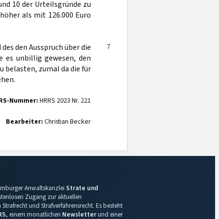
und 10 der Urteilsgründe zu
 höher als mit 126.000 Euro
7
 des den Ausspruch über die
e es unbillig gewesen, den
belasten, zumal da die für
ehen.
RS-Nummer:
HRRS 2023 Nr. 221
Bearbeiter:
Christian Becker
 Hamburger Anwaltskanzlei
Strate und
ostenlosen Zugang zur aktuellen
Strafrecht und Strafverfahrensrecht. Es besteht
RS
, einem monatlichen
Newsletter
und einer