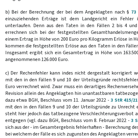
b) Bei der Berechnung der bei dem Angeklagten nach §
73
einzuziehenden Erträge ist dem Landgericht ein Fehler
unterlaufen. Denn aus den Taten in den Fällen 2 bis 4 und
errechnen sich bei der festgestellten Gesamthandelsmen
einem Ertrag in Höhe von 200 Euro pro Kilogramm Erlöse in Hö
kommen die festgestellten Erlöse aus den Taten in den Fällen
Insgesamt ergibt sich ein Gesamtertrag in Höhe von 163.500
angenommenen 126.000 Euro.
c) Der Rechenfehler kann indes nicht dergestalt korrigiert w
mit den in den Fällen 9 und 10 der Urteilsgründe rechtsfehle
Euro verrechnet wird. Zwar muss ein derartiges Rechenversehe
Revision allein des Angeklagten hin unantastbaren tatbezogen
dazu etwa BGH, Beschluss vom 11. Januar 2022 -
3 StR 415/21
mit den in den Fällen 9 und 10 der Urteilsgründe zu Unrecht
steht hier jedoch das tatbezogene Verschlechterungsverbot 
entgegen (vgl. dazu BGH, Beschluss vom 8. Februar 2022 -
3 S
sich aus der - im Gesamtergebnis fehlerhaften - Berechnung des
bei welchem der Fälle es sich zugunsten des Angeklagten verre