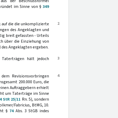
aus der Beschlussformel
egründet im Sinne von §
349
2
k auf die die unkomplizierte
ungen des Angeklagten und
g breit gefassten - Urteils
h über die Einziehung von
l des Angeklagten ergeben.
3
 Taterträgen hält jedoch
4
- dem Revisionsvorbringen
insgesamt 200.000 Euro, die
einen Auftraggebern erhielt
cht um Taterträge im Sinne
4 StR 25/11
Rn. 5), sondern
olkmer/Fabricius, BtMG, 10.
eht §
74
Abs. 3 StGB indes