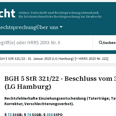
cht
Online-Zeitschrift und Rechtsprechungsdatenbank
für höchstrichterliche Rechtsprechung im Strafrecht
echtsprechung
Über uns
Suchen
GH 5 StR 321/22 - 31. Januar 2023 (LG Hamburg) [= HRRS 2023 Nr. 221]
BGH 5 StR 321/22 - Beschluss vom 
(LG Hamburg)
Rechtsfehlerhafte Einziehungsentscheidung (Taterträge; Ta
Korrektur; Verschlechterungsverbot).
§
73
StGB; §
74
StGB; §
358
StPO