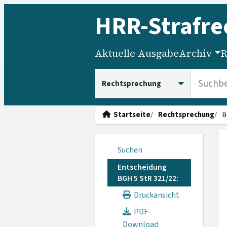
HRR
-Strafre
Aktuelle Ausgabe
Archiv
R
HRRS durchsuchen
Startseite
Rechtsprechung
B
Suchen
Entscheidung
BGH 5 StR 321/22:
Druckansicht
PDF-
Download