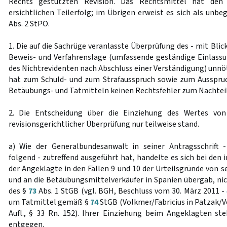
Rechts gestützten Revision. Das Rechtsmittel hat den 
ersichtlichen Teilerfolg; im Übrigen erweist es sich als unb
Abs. 2 StPO.
1. Die auf die Sachrüge veranlasste Überprüfung des - mit Blic
Beweis- und Verfahrenslage (umfassende geständige Einlass
des Nichtrevidenten nach Abschluss einer Verständigung) unnöti
hat zum Schuld- und zum Strafausspruch sowie zum Ausspruc
Betäubungs- und Tatmitteln keinen Rechtsfehler zum Nachtei
2. Die Entscheidung über die Einziehung des Wertes von
revisionsgerichtlicher Überprüfung nur teilweise stand.
a) Wie der Generalbundesanwalt in seiner Antragsschrift 
folgend - zutreffend ausgeführt hat, handelte es sich bei den 
der Angeklagte in den Fällen 9 und 10 der Urteilsgründe von s
und an die Betäubungsmittelverkäufer in Spanien übergab, ni
des §
73
Abs. 1 StGB (vgl. BGH, Beschluss vom 30. März 2011 -
um Tatmittel gemäß §
74
StGB (Volkmer/Fabricius in Patzak/V
Aufl., § 33 Rn. 152). Ihrer Einziehung beim Angeklagten st
entgegen.