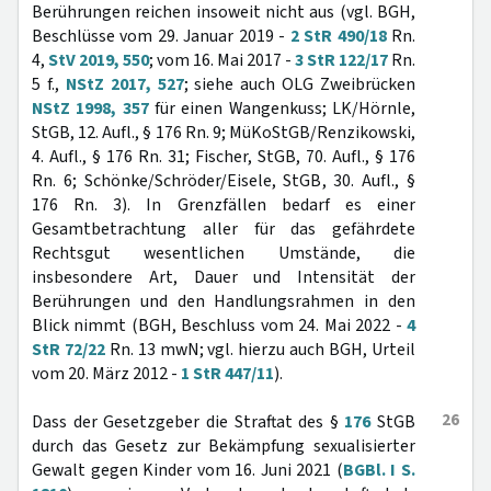
Berührungen reichen insoweit nicht aus (vgl. BGH,
Beschlüsse vom 29. Januar 2019 -
2 StR 490/18
Rn.
4,
StV 2019, 550
; vom 16. Mai 2017 -
3 StR 122/17
Rn.
5 f.,
NStZ 2017, 527
; siehe auch OLG Zweibrücken
NStZ 1998, 357
für einen Wangenkuss; LK/Hörnle,
StGB, 12. Aufl., § 176 Rn. 9; MüKoStGB/Renzikowski,
4. Aufl., § 176 Rn. 31; Fischer, StGB, 70. Aufl., § 176
Rn. 6; Schönke/Schröder/Eisele, StGB, 30. Aufl., §
176 Rn. 3). In Grenzfällen bedarf es einer
Gesamtbetrachtung aller für das gefährdete
Rechtsgut wesentlichen Umstände, die
insbesondere Art, Dauer und Intensität der
Berührungen und den Handlungsrahmen in den
Blick nimmt (BGH, Beschluss vom 24. Mai 2022 -
4
StR 72/22
Rn. 13 mwN; vgl. hierzu auch BGH, Urteil
vom 20. März 2012 -
1 StR 447/11
).
26
Dass der Gesetzgeber die Straftat des §
176
StGB
durch das Gesetz zur Bekämpfung sexualisierter
Gewalt gegen Kinder vom 16. Juni 2021 (
BGBl. I S.