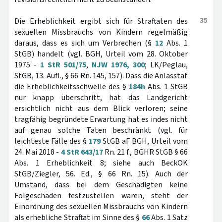
35
Die Erheblichkeit ergibt sich für Straftaten des
sexuellen Missbrauchs von Kindern regelmäßig
daraus, dass es sich um Verbrechen (§
12
Abs. 1
StGB) handelt (vgl. BGH, Urteil vom 28. Oktober
1975 -
1 StR 501/75
,
NJW 1976, 300
; LK/Peglau,
StGB, 13. Aufl., § 66 Rn. 145, 157). Dass die Anlasstat
die Erheblichkeitsschwelle des §
184h
Abs. 1 StGB
nur knapp überschritt, hat das Landgericht
ersichtlich nicht aus dem Blick verloren; seine
tragfähig begründete Erwartung hat es indes nicht
auf genau solche Taten beschränkt (vgl. für
leichteste Fälle des §
179
StGB aF BGH, Urteil vom
24. Mai 2018 -
4 StR 643/17
Rn. 21 f., BGHR StGB § 66
Abs. 1 Erheblichkeit 8; siehe auch BeckOK
StGB/Ziegler, 56. Ed., § 66 Rn. 15). Auch der
Umstand, dass bei dem Geschädigten keine
Folgeschäden festzustellen waren, steht der
Einordnung des sexuellen Missbrauchs von Kindern
als erhebliche Straftat im Sinne des §
66
Abs. 1 Satz