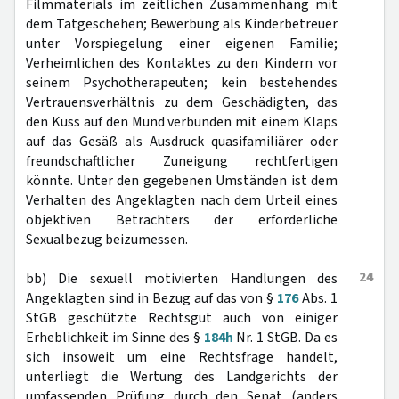
Filmmaterials im zeitlichen Zusammenhang mit
dem Tatgeschehen; Bewerbung als Kinderbetreuer
unter Vorspiegelung einer eigenen Familie;
Verheimlichen des Kontaktes zu den Kindern vor
seinem Psychotherapeuten; kein bestehendes
Vertrauensverhältnis zu dem Geschädigten, das
den Kuss auf den Mund verbunden mit einem Klaps
auf das Gesäß als Ausdruck quasifamiliärer oder
freundschaftlicher Zuneigung rechtfertigen
könnte. Unter den gegebenen Umständen ist dem
Verhalten des Angeklagten nach dem Urteil eines
objektiven Betrachters der erforderliche
Sexualbezug beizumessen.
24
bb) Die sexuell motivierten Handlungen des
Angeklagten sind in Bezug auf das von §
176
Abs. 1
StGB geschützte Rechtsgut auch von einiger
Erheblichkeit im Sinne des §
184h
Nr. 1 StGB. Da es
sich insoweit um eine Rechtsfrage handelt,
unterliegt die Wertung des Landgerichts der
umfassenden Prüfung durch den Senat (anders