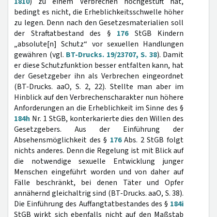
1810
) zu einem Verbrechen hochgestuft hat,
bedingt es nicht, die Erheblichkeitsschwelle höher
zu legen. Denn nach den Gesetzesmaterialien soll
der Straftatbestand des §
176
StGB Kindern
„absolute[n] Schutz“ vor sexuellen Handlungen
gewähren (vgl.
BT-Drucks. 19/23707, S. 38
). Damit
er diese Schutzfunktion besser entfalten kann, hat
der Gesetzgeber ihn als Verbrechen eingeordnet
(BT-Drucks. aaO, S. 2, 22). Stellte man aber im
Hinblick auf den Verbrechenscharakter nun höhere
Anforderungen an die Erheblichkeit im Sinne des §
184h
Nr. 1 StGB, konterkarierte dies den Willen des
Gesetzgebers. Aus der Einführung der
Absehensmöglichkeit des §
176
Abs. 2 StGB folgt
nichts anderes. Denn die Regelung ist mit Blick auf
die notwendige sexuelle Entwicklung junger
Menschen eingeführt worden und von daher auf
Fälle beschränkt, bei denen Täter und Opfer
annähernd gleichaltrig sind (BT-Drucks. aaO, S. 38).
Die Einführung des Auffangtatbestandes des §
184i
StGB wirkt sich ebenfalls nicht auf den Maßstab