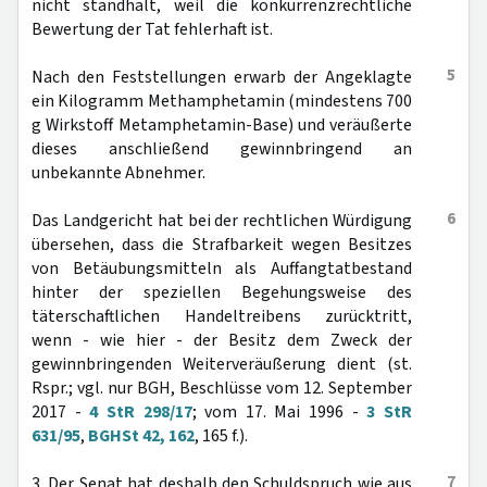
nicht standhält, weil die konkurrenzrechtliche
Bewertung der Tat fehlerhaft ist.
5
Nach den Feststellungen erwarb der Angeklagte
ein Kilogramm Methamphetamin (mindestens 700
g Wirkstoff Metamphetamin-Base) und veräußerte
dieses anschließend gewinnbringend an
unbekannte Abnehmer.
6
Das Landgericht hat bei der rechtlichen Würdigung
übersehen, dass die Strafbarkeit wegen Besitzes
von Betäubungsmitteln als Auffangtatbestand
hinter der speziellen Begehungsweise des
täterschaftlichen Handeltreibens zurücktritt,
wenn - wie hier - der Besitz dem Zweck der
gewinnbringenden Weiterveräußerung dient (st.
Rspr.; vgl. nur BGH, Beschlüsse vom 12. September
2017 -
4 StR 298/17
; vom 17. Mai 1996 -
3 StR
631/95
,
BGHSt 42, 162
, 165 f.).
7
3. Der Senat hat deshalb den Schuldspruch wie aus