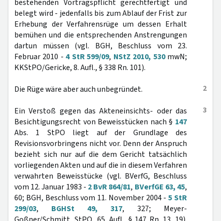
bestehenden Vortragspflicht gerechtfertigt und
belegt wird - jedenfalls bis zum Ablauf der Frist zur
Erhebung der Verfahrensrüge um dessen Erhalt
bemühen und die entsprechenden Anstrengungen
dartun müssen (vgl. BGH, Beschluss vom 23.
Februar 2010 -
4 StR 599/09
,
NStZ 2010, 530
mwN;
KKStPO/Gericke, 8. Aufl., § 338 Rn. 101).
2
Die Rüge wäre aber auch unbegründet.
3
Ein Verstoß gegen das Akteneinsichts- oder das
Besichtigungsrecht von Beweisstücken nach §
147
Abs. 1 StPO liegt auf der Grundlage des
Revisionsvorbringens nicht vor. Denn der Anspruch
bezieht sich nur auf die dem Gericht tatsächlich
vorliegenden Akten und auf die in diesem Verfahren
verwahrten Beweisstücke (vgl. BVerfG, Beschluss
vom 12. Januar 1983 -
2 BvR 864/81
,
BVerfGE 63, 45
,
60; BGH, Beschluss vom 11. November 2004 -
5 StR
299/03
,
BGHSt 49, 317
, 327; Meyer-
Goßner/Schmitt, StPO, 65. Aufl., § 147 Rn. 13, 19).