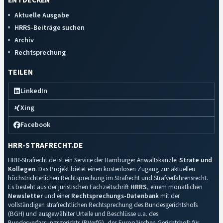
ENTDECKEN
Aktuelle Ausgabe
HRRS-Beiträge suchen
Archiv
Rechtsprechung
TEILEN
LinkedIn
Xing
Facebook
HRR-STRAFRECHT.DE
HRR-Strafrecht.de ist ein Service der Hamburger Anwaltskanzlei
Strate und
Kollegen
. Das Projekt bietet einen kostenlosen Zugang zur aktuellen
höchstrichterlichen Rechtsprechung im Strafrecht und Strafverfahrensrecht.
Es besteht aus der juristischen Fachzeitschrift
HRRS
, einem monatlichen
Newsletter
und einer
Rechtsprechungs-Datenbank
mit der
vollständigen strafrechtlichen Rechtsprechung des Bundesgerichtshofs
(BGH) und ausgewählter Urteile und Beschlüsse u.a. des
Bundesverfassungsgerichts (BVerfG), des Europäischen Gerichtshofs für