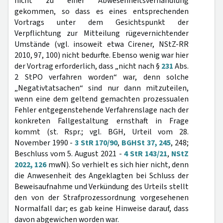
nicht zu einer Abwesenheitsverhandlung
gekommen, so dass es eines entsprechenden
Vortrags unter dem Gesichtspunkt der
Verpflichtung zur Mitteilung rügevernichtender
Umstände (vgl. insoweit etwa Cirener, NStZ-RR
2010, 97, 100) nicht bedurfte. Ebenso wenig war hier
der Vortrag erforderlich, dass „nicht nach §
231
Abs.
2 StPO verfahren worden“ war, denn solche
„Negativtatsachen“ sind nur dann mitzuteilen,
wenn eine dem geltend gemachten prozessualen
Fehler entgegenstehende Verfahrenslage nach der
konkreten Fallgestaltung ernsthaft in Frage
kommt (st. Rspr.; vgl. BGH, Urteil vom 28.
November 1990 -
3 StR 170/90
,
BGHSt 37, 245
, 248;
Beschluss vom 5. August 2021 -
4 StR 143/21
,
NStZ
2022, 126
mwN). So verhielt es sich hier nicht, denn
die Anwesenheit des Angeklagten bei Schluss der
Beweisaufnahme und Verkündung des Urteils stellt
den von der Strafprozessordnung vorgesehenen
Normalfall dar; es gab keine Hinweise darauf, dass
davon abgewichen worden war.