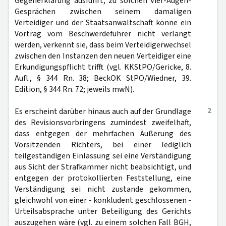
Gegenerklärung ausführt, zu solchen Vier-Augen-
Gesprächen zwischen seinem damaligen
Verteidiger und der Staatsanwaltschaft könne ein
Vortrag vom Beschwerdeführer nicht verlangt
werden, verkennt sie, dass beim Verteidigerwechsel
zwischen den Instanzen den neuen Verteidiger eine
Erkundigungspflicht trifft (vgl. KKStPO/Gericke, 8.
Aufl., § 344 Rn. 38; BeckOK StPO/Wiedner, 39.
Edition, § 344 Rn. 72; jeweils mwN).
2
Es erscheint darüber hinaus auch auf der Grundlage
des Revisionsvorbringens zumindest zweifelhaft,
dass entgegen der mehrfachen Äußerung des
Vorsitzenden Richters, bei einer lediglich
teilgeständigen Einlassung sei eine Verständigung
aus Sicht der Strafkammer nicht beabsichtigt, und
entgegen der protokollierten Feststellung, eine
Verständigung sei nicht zustande gekommen,
gleichwohl von einer - konkludent geschlossenen -
Urteilsabsprache unter Beteiligung des Gerichts
auszugehen wäre (vgl. zu einem solchen Fall BGH,