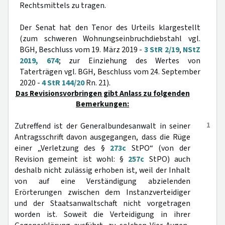
Rechtsmittels zu tragen.
Der Senat hat den Tenor des Urteils klargestellt
(zum schweren Wohnungseinbruchdiebstahl vgl.
BGH, Beschluss vom 19. März 2019 -
3 StR 2/19
,
NStZ
2019, 674
; zur Einziehung des Wertes von
Taterträgen vgl. BGH, Beschluss vom 24. September
2020 -
4 StR 144/20
Rn. 21).
Das Revisionsvorbringen gibt Anlass zu folgenden
Bemerkungen:
1
Zutreffend ist der Generalbundesanwalt in seiner
Antragsschrift davon ausgegangen, dass die Rüge
einer „Verletzung des §
273c
StPO“ (von der
Revision gemeint ist wohl: §
257c
StPO) auch
deshalb nicht zulässig erhoben ist, weil der Inhalt
von auf eine Verständigung abzielenden
Erörterungen zwischen dem Instanzverteidiger
und der Staatsanwaltschaft nicht vorgetragen
worden ist. Soweit die Verteidigung in ihrer