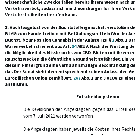
wissenschaftliche Zwecke fallen bereits ihrem Wesen nach un
Verkehrsverbot, sodass sich ein Unionsbürger für ihren Verkau
Verkehrsfreiheiten berufen kann.
3. Auch losgelöst von der Suchtstoffeigenschaft verstoßen di
BtMG zum Handeltreiben mit Betäubungsmitteln iVm der Au
Buchst. b zur Position Cannabis in der Anlage I zu §
1
Abs. 1 Bt
Warenverkehrsfreiheit aus Art.
34
AEUV. Nach der Wertung de
die Möglichkeit des Missbrauchs von CBD-Blüten mit ihrem e
Rauschzwecken die öffentliche Gesundheit gefährdet. Ein Ver
diesem Hintergrund eine verhältnismäßige Beschränkung de
dar. Der Senat sieht dementsprechend keinen Anlass, den Ge
Europäischen Union gemäß Art.
267
Abs. 1 und 3 AEUV zu ein
anzurufen.
Entscheidungstenor
Die Revisionen der Angeklagten gegen das Urteil de
vom 7. Juli 2021 werden verworfen.
Die Angeklagten haben jeweils die Kosten ihres Recht