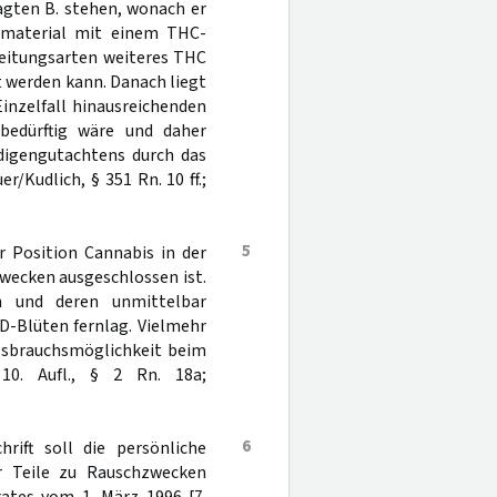
agten B. stehen, wonach er
enmaterial mit einem THC-
reitungsarten weiteres THC
t werden kann. Danach liegt
Einzelfall hinausreichenden
sbedürftig wäre und daher
digengutachtens durch das
/Kudlich, § 351 Rn. 10 ff.;
5
r Position Cannabis in der
zwecken ausgeschlossen ist.
n und deren unmittelbar
-Blüten fernlag. Vielmehr
ssbrauchsmöglichkeit beim
10. Aufl., § 2 Rn. 18a;
6
rift soll die persönliche
r Teile zu Rauschzwecken