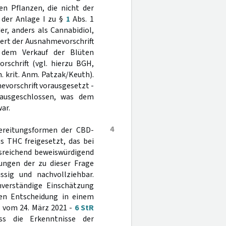
n Pflanzen, die nicht der
 der Anlage I zu §
1
Abs. 1
er, anders als Cannabidiol,
wert der Ausnahmevorschrift
t dem Verkauf der Blüten
rschrift (vgl. hierzu BGH,
m. krit. Anm. Patzak/Keuth).
evorschrift vorausgesetzt -
ausgeschlossen, was dem
ar.
4
bereitungsformen der CBD-
s THC freigesetzt, das bei
sreichend beweiswürdigend
ungen der zu dieser Frage
ssig und nachvollziehbar.
hverständige Einschätzung
en Entscheidung in einem
l vom 24. März 2021 -
6 StR
s die Erkenntnisse der