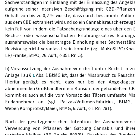
Sachverständigen im Einklang mit der Einlassung des Angekl
aufgrund seiner intensiven Beschäftigung mit CBD-Pflanz
Gehalt von bis zu 0,2 % wusste, dass durch bestimmte Aufbe
aus dem CBD extrahiert wird und so ein Cannabisrausch erzeug
kein Fall vor, in dem die Tatsachengrundlage eines über den 
Rechts- oder wissenschaftlichen Erfahrungssatzes klärung
ausnahmsweise die beantragte Einholung eines Sachverstän
Revisionsgericht veranlasst sein könnte (vgl. MüKoStPO/Knauer
LR/Franke, StPO, 26. Aufl., § 351 Rn. 5).
b) Voraussetzung der Ausnahmevorschrift unter Buchst. b zu
Anlage I zu §
1
Abs. 1 BtMG ist, dass der Missbrauch zu Rausch
Hierfür genügt es nicht, dass nur bei den Angeklagte
abnehmenden Großhändlern ein Konsum der gehandelten CBD
kommt es auch auf die vom Vorsatz des Täters umfasste Mi
Endabnehmer an (vgl. Patzak/Volkmer/Fabricius, BtMG, 
Weber/Kornprobst/Maier, BtMG, 6. Aufl., § 1 Rn. 281).
Nach der gesetzgeberischen Intention der Ausnahmevorsch
Verwendung von Pflanzen der Gattung Cannabis und ihre