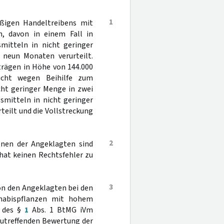
1
ßigen Handeltreibens mit
n, davon in einem Fall in
mitteln in nicht geringer
 neun Monaten verurteilt.
trägen in Höhe von 144.000
icht wegen Beihilfe zum
ht geringer Menge in zwei
smitteln in nicht geringer
teilt und die Vollstreckung
2
ionen der Angeklagten sind
 hat keinen Rechtsfehler zu
3
von den Angeklagten bei den
nabispflanzen mit hohem
e des §
1
Abs. 1 BtMG iVm
zutreffenden Bewertung der