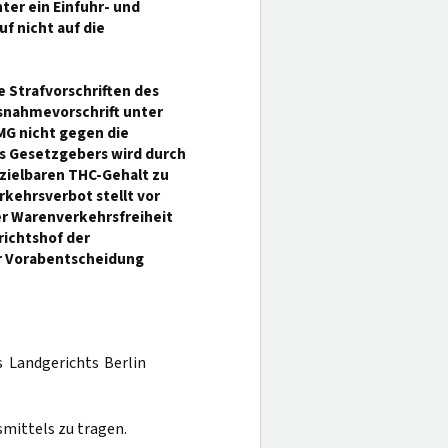
ter ein Einfuhr- und
f nicht auf die
e Strafvorschriften des
snahmevorschrift unter
MG nicht gegen die
s Gesetzgebers wird durch
rzielbaren THC-Gehalt zu
kehrsverbot stellt vor
r Warenverkehrsfreiheit
richtshof der
er Vorabentscheidung
s Landgerichts Berlin
smittels zu tragen.