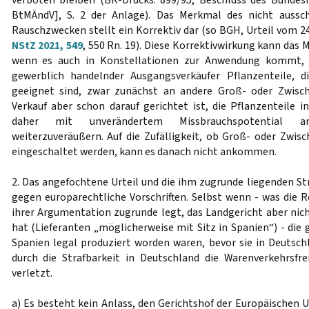
verboten bleiben (BR-Drucks. 899/95, Beschluss des Bundes
BtMÄndV], S. 2 der Anlage). Das Merkmal des nicht aussc
Rauschzwecken stellt ein Korrektiv dar (so BGH, Urteil vom 2
NStZ 2021, 549
, 550 Rn. 19). Diese Korrektivwirkung kann das 
wenn es auch in Konstellationen zur Anwendung kommt, i
gewerblich handelnder Ausgangsverkäufer Pflanzenteile, 
geeignet sind, zwar zunächst an andere Groß- oder Zwische
Verkauf aber schon darauf gerichtet ist, die Pflanzenteile 
daher mit unverändertem Missbrauchspotential a
weiterzuveräußern. Auf die Zufälligkeit, ob Groß- oder Zwisc
eingeschaltet werden, kann es danach nicht ankommen.
2. Das angefochtene Urteil und die ihm zugrunde liegenden S
gegen europarechtliche Vorschriften. Selbst wenn - was die R
ihrer Argumentation zugrunde legt, das Landgericht aber nich
hat (Lieferanten „möglicherweise mit Sitz in Spanien“) - die
Spanien legal produziert worden waren, bevor sie in Deutsch
durch die Strafbarkeit in Deutschland die Warenverkehrsfre
verletzt.
a) Es besteht kein Anlass, den Gerichtshof der Europäischen