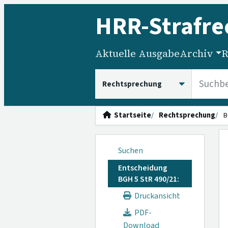
HRR
-Strafre
Aktuelle Ausgabe
Archiv
R
HRRS durchsuchen
Startseite
Rechtsprechung
B
Suchen
Entscheidung
BGH 5 StR 490/21:
Druckansicht
PDF-
Download