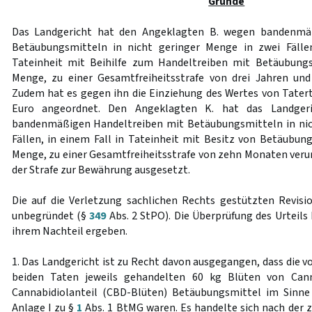
Gründe
Das Landgericht hat den Angeklagten B. wegen bandenmä
Betäubungsmitteln in nicht geringer Menge in zwei Fälle
Tateinheit mit Beihilfe zum Handeltreiben mit Betäubungs
Menge, zu einer Gesamtfreiheitsstrafe von drei Jahren und
Zudem hat es gegen ihn die Einziehung des Wertes von Tater
Euro angeordnet. Den Angeklagten K. hat das Landger
bandenmäßigen Handeltreiben mit Betäubungsmitteln in nic
Fällen, in einem Fall in Tateinheit mit Besitz von Betäubung
Menge, zu einer Gesamtfreiheitsstrafe von zehn Monaten verur
der Strafe zur Bewährung ausgesetzt.
Die auf die Verletzung sachlichen Rechts gestützten Revis
unbegründet (§
349
Abs. 2 StPO). Die Überprüfung des Urteils
ihrem Nachteil ergeben.
1. Das Landgericht ist zu Recht davon ausgegangen, dass die 
beiden Taten jeweils gehandelten 60 kg Blüten von Can
Cannabidiolanteil (CBD-Blüten) Betäubungsmittel im Sinn
Anlage I zu §
1
Abs. 1 BtMG waren. Es handelte sich nach der 