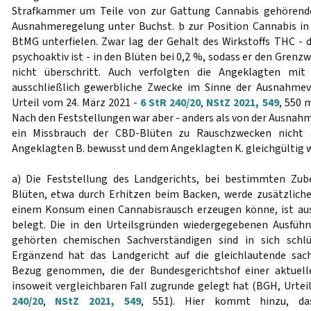
Strafkammer um Teile von zur Gattung Cannabis gehörende
Ausnahmeregelung unter Buchst. b zur Position Cannabis in
BtMG unterfielen. Zwar lag der Gehalt des Wirkstoffs THC - d
psychoaktiv ist - in den Blüten bei 0,2 %, sodass er den Grenz
nicht überschritt. Auch verfolgten die Angeklagten mi
ausschließlich gewerbliche Zwecke im Sinne der Ausnahmevo
Urteil vom 24. März 2021 -
6 StR 240/20
,
NStZ 2021, 549
, 550 
Nach den Feststellungen war aber - anders als von der Ausnahm
ein Missbrauch der CBD-Blüten zu Rauschzwecken nicht 
Angeklagten B. bewusst und dem Angeklagten K. gleichgültig w
a) Die Feststellung des Landgerichts, bei bestimmten Zu
Blüten, etwa durch Erhitzen beim Backen, werde zusätzliche
einem Konsum einen Cannabisrausch erzeugen könne, ist au
belegt. Die in den Urteilsgründen wiedergegebenen Ausführ
gehörten chemischen Sachverständigen sind in sich schlü
Ergänzend hat das Landgericht auf die gleichlautende sac
Bezug genommen, die der Bundesgerichtshof einer aktuell
insoweit vergleichbaren Fall zugrunde gelegt hat (BGH, Urtei
240/20
,
NStZ 2021, 549
, 551). Hier kommt hinzu, das