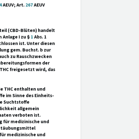
4
AEUV; Art.
267
AEUV
teil (CBD-Blüten) handelt
 Anlage I zu §
1
Abs. 1
hlossen ist. Unter diesen
ung gem. Buchst. b zur
brauch zu Rauschzwecken
Zubereitungsformen der
THC freigesetzt wird, das
die THC enthalten und
e im Sinne des Einheits-
e Suchtstoffe
dlichkeit allgemein
aaten verboten ist.
g für medizinische und
etäubungsmittel
für medizinische und