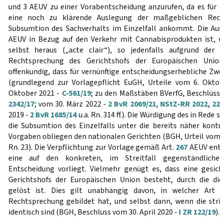
und 3 AEUV zu einer Vorabentscheidung anzurufen, da es für 
eine noch zu klärende Auslegung der maßgeblichen Rech
Subsumtion des Sachverhalts im Einzelfall ankommt. Die Au
AEUV in Bezug auf den Verkehr mit Cannabisprodukten ist, 
selbst heraus („acte clair“), so jedenfalls aufgrund de
Rechtsprechung des Gerichtshofs der Europäischen Union
offenkundig, dass für vernünftige entscheidungserhebliche Zw
(grundlegend zur Vorlagepflicht EuGH, Urteile vom 6. Okt
Oktober 2021 -
C-561/19
; zu den Maßstäben BVerfG, Beschlüss
2342/17
; vom 30. März 2022 -
2 BvR 2069/21
,
NStZ-RR 2022, 2
2019 -
2 BvR 1685/14
u.a. Rn. 314 ff.). Die Würdigung des in Red
die Subsumtion des Einzelfalls unter die bereits näher kont
Vorgaben obliegen den nationalen Gerichten (BGH, Urteil vom 
Rn. 23). Die Verpflichtung zur Vorlage gemäß Art.
267
AEUV entf
eine auf den konkreten, im Streitfall gegenständlich
Entscheidung vorliegt. Vielmehr genügt es, dass eine gesi
Gerichtshofs der Europäischen Union besteht, durch die di
gelöst ist. Dies gilt unabhängig davon, in welcher Art 
Rechtsprechung gebildet hat, und selbst dann, wenn die stri
identisch sind (BGH, Beschluss vom 30. April 2020 -
I ZR 122/19
).