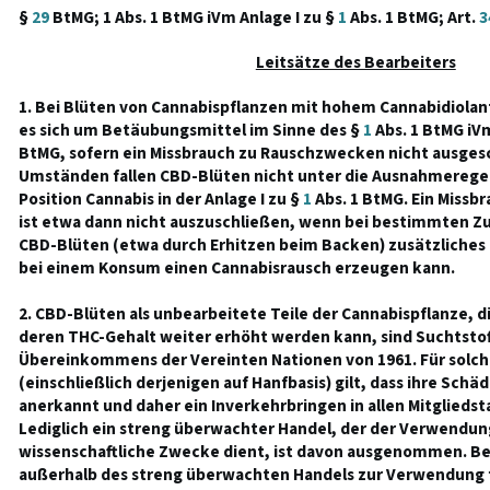
§
29
BtMG; 1 Abs. 1 BtMG iVm Anlage I zu §
1
Abs. 1 BtMG; Art.
3
Leitsätze des Bearbeiters
1. Bei Blüten von Cannabispflanzen mit hohem Cannabidiolan
es sich um Betäubungsmittel im Sinne des §
1
Abs. 1 BtMG iVm
BtMG, sofern ein Missbrauch zu Rauschzwecken nicht ausgesc
Umständen fallen CBD-Blüten nicht unter die Ausnahmeregel
Position Cannabis in der Anlage I zu §
1
Abs. 1 BtMG. Ein Miss
ist etwa dann nicht auszuschließen, wenn bei bestimmten 
CBD-Blüten (etwa durch Erhitzen beim Backen) zusätzliches 
bei einem Konsum einen Cannabisrausch erzeugen kann.
2. CBD-Blüten als unbearbeitete Teile der Cannabispflanze, 
deren THC-Gehalt weiter erhöht werden kann, sind Suchtstoff
Übereinkommens der Vereinten Nationen von 1961. Für solch
(einschließlich derjenigen auf Hanfbasis) gilt, dass ihre Schä
anerkannt und daher ein Inverkehrbringen in allen Mitgliedst
Lediglich ein streng überwachter Handel, der der Verwendun
wissenschaftliche Zwecke dient, ist davon ausgenommen. B
außerhalb des streng überwachten Handels zur Verwendung 