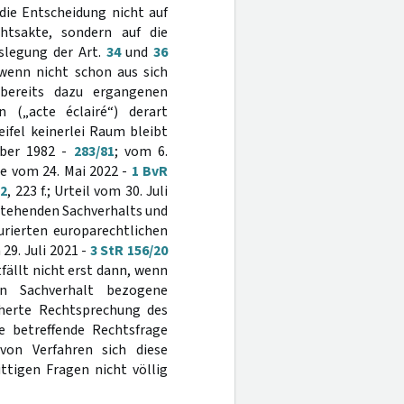
die Entscheidung nicht auf
tsakte, sondern auf die
slegung der Art.
34
und
36
wenn nicht schon aus sich
r bereits dazu ergangenen
 („acte éclairé“) derart
eifel keinerlei Raum bleibt
ober 1982 -
283/81
; vom 6.
e vom 24. Mai 2022 -
1 BvR
22
, 223 f.; Urteil vom 30. Juli
e stehenden Sachverhalts und
urierten europarechtlichen
29. Juli 2021 -
3 StR 156/20
ällt nicht erst dann, wenn
en Sachverhalt bezogene
cherte Rechtsprechung des
e betreffende Rechtsfrage
von Verfahren sich diese
ttigen Fragen nicht völlig