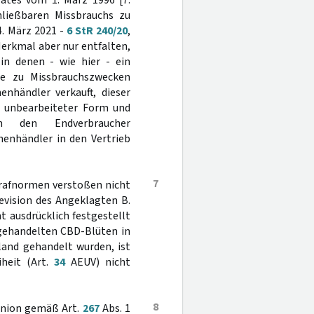
rates vom 1. März 1996 [7.
hließbaren Missbrauchs zu
4. März 2021 -
6 StR 240/20
,
Merkmal aber nur entfalten,
n denen - wie hier - ein
die zu Missbrauchszwecken
nhändler verkauft, dieser
in unbearbeiteter Form und
n den Endverbraucher
henhändler in den Vertrieb
7
trafnormen verstoßen nicht
evision des Angeklagten B.
t ausdrücklich festgestellt
 gehandelten CBD-Blüten in
land gehandelt wurden, ist
iheit (Art.
34
AEUV) nicht
8
 Union gemäß Art.
267
Abs. 1