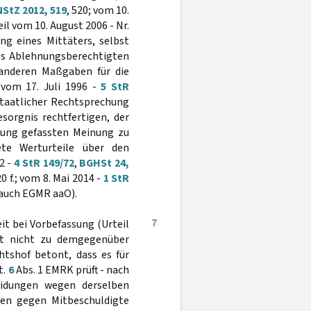
NStZ 2012, 519
, 520; vom 10.
eil vom 10. August 2006 - Nr.
lung eines Mittäters, selbst
es Ablehnungsberechtigten
e anderen Maßgaben für die
 vom 17. Juli 1996 -
5 StR
rstaatlicher Rechtsprechung
sorgnis rechtfertigen, der
idung gefassten Meinung zu
te Werturteile über den
2 -
4 StR 149/72
,
BGHSt 24,
20 f.; vom 8. Mai 2014 -
1 StR
. auch EGMR aaO).
7
t bei Vorbefassung (Urteil
rt nicht zu demgegenüber
htshof betont, dass es für
t.
6
Abs. 1 EMRK prüft - nach
heidungen wegen derselben
ren gegen Mitbeschuldigte