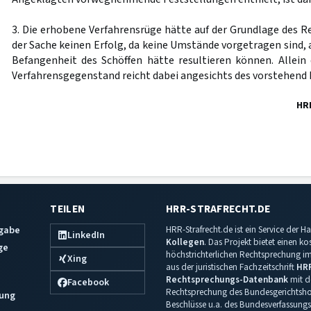
3. Die erhobene Verfahrensrüge hätte auf der Grundlage des R
der Sache keinen Erfolg, da keine Umstände vorgetragen sind, 
Befangenheit des Schöffen hätte resultieren können. Allei
Verfahrensgegenstand reicht dabei angesichts des vorstehend 
HR
TEILEN
HRR-STRAFRECHT.DE
sgabe
HRR-Strafrecht.de ist ein Service der
LinkedIn
Kollegen
. Das Projekt bietet einen k
ge
höchstrichterlichen Rechtsprechung im 
Xing
aus der juristischen Fachzeitschrift
HR
Rechtsprechungs-Datenbank
mit de
Facebook
Rechtsprechung des Bundesgerichtshof
ung
Beschlüsse u.a. des Bundesverfassungs