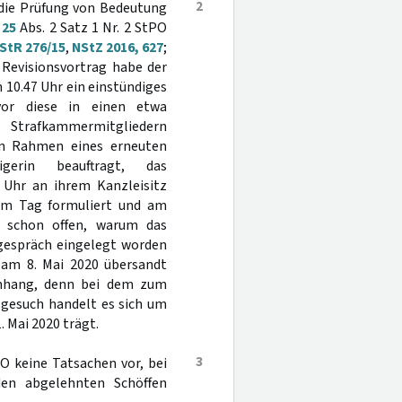
2
r die Prüfung von Bedeutung
§
25
Abs. 2 Satz 1 Nr. 2 StPO
 StR 276/15
,
NStZ 2016, 627
;
Revisionsvortrag habe der
10.47 Uhr ein einstündiges
evor diese in einen etwa
 Strafkammermitgliedern
im Rahmen eines erneuten
gerin beauftragt, das
 Uhr an ihrem Kanzleisitz
em Tag formuliert und am
h schon offen, warum das
gespräch eingelegt worden
 am 8. Mai 2020 übersandt
enhang, denn bei dem zum
gesuch handelt es sich um
 Mai 2020 trägt.
3
O keine Tatsachen vor, bei
den abgelehnten Schöffen