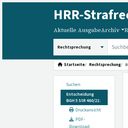
HRR
-Strafre
Aktuelle Ausgabe
Archiv
R
HRRS durchsuchen
Startseite
Rechtsprechung
B
Suchen
Entscheidung
BGH 5 StR 460/21:
Druckansicht
PDF-
Download