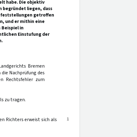
t habe. Die objektiv
n begründet liegen, dass
nfeststellungen getroffen
, und er mithin eine
Beispiel in
tlichen Einstufung der
n.
 Landgerichts Bremen
a die Nachprüfung des
nen Rechtsfehler zum
s zu tragen.
1
 Richters erweist sich als