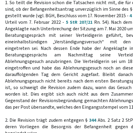
1. So teilt die Revision schon die Tatsachen nicht mit, die fü
sind, ob der Befangenheitsantrag unverzüglich im Sinne des 
gestellt wurde (vgl. BGH, Beschluss vom 17. November 2015 -
4
Urteil vom 7. Februar 2022 -
5 StR 207/21
Rn. 54). Nach dem 
Angeklagte nach Unterbrechung der Sitzung am 7. Mai 2020 um 
Beratungsgespräch mit seiner Verteidigerin geführt, b
eineinhalbstündigen „Verständigungsversuch“ mit den
eingetreten sei. Nach dessen Ende habe der Angeklagte 
Beratungsgesprächs am Nachmittag seine Verteidi
Ablehnungsgesuch anzubringen. Die Verteidigerin sei um 18
eingetroffen und habe das Ablehnungsgesuch noch an dies
darauffolgenden Tag dem Gericht zugefaxt. Bleibt danac
Ablehnungsgesuch nicht bereits nach dem ersten Beratungs
ist, so schweigt die Revision zudem dazu, wann das Gesuch
worden ist. Dies ergibt sich auch nicht aus dem Zusamm
Gegenstand der Revisionsbegründung gemachten Ablehnungs
das per Post übersandte, welches den Eingangsstempel vom 11.
2. Die Revision trägt zudem entgegen §
344
Abs. 2 Satz 2 StP
deren Vorliegen die Besorgnis der Befangenheit gegen 