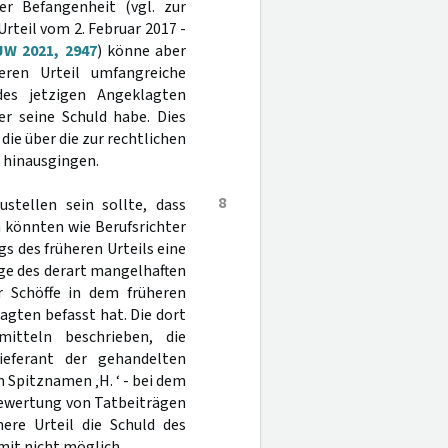
er Befangenheit (vgl. zur
rteil vom 2. Februar 2017 -
JW 2021, 2947
) könne aber
eren Urteil umfangreiche
des jetzigen Angeklagten
r seine Schuld habe. Dies
e über die zur rechtlichen
n hinausgingen.
8
stellen sein sollte, dass
n könnten wie Berufsrichter
s des früheren Urteils eine
ge des derart mangelhaften
er Schöffe in dem früheren
agten befasst hat. Die dort
itteln beschrieben, die
ieferant der gehandelten
 Spitznamen ‚H. ‘ - bei dem
 Bewertung von Tatbeiträgen
ere Urteil die Schuld des
it nicht möglich.