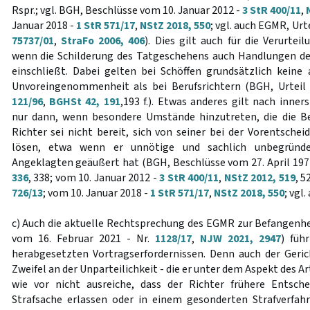
Rspr.; vgl. BGH, Beschlüsse vom 10. Januar 2012 -
3 StR 400/11
,
Januar 2018 -
1 StR 571/17
,
NStZ 2018, 550
; vgl. auch EGMR, Urt
75737/01
,
StraFo 2006, 406
). Dies gilt auch für die Verurtei
wenn die Schilderung des Tatgeschehens auch Handlungen d
einschließt. Dabei gelten bei Schöffen grundsätzlich kein
Unvoreingenommenheit als bei Berufsrichtern (BGH, Urteil
121/96
,
BGHSt 42, 191
,193 f.). Etwas anderes gilt nach inne
nur dann, wenn besondere Umstände hinzutreten, die die Be
Richter sei nicht bereit, sich von seiner bei der Vorentsche
lösen, etwa wenn er unnötige und sachlich unbegründe
Angeklagten geäußert hat (BGH, Beschlüsse vom 27. April 197
336
, 338; vom 10. Januar 2012 -
3 StR 400/11
,
NStZ 2012, 519
, 5
726/13
; vom 10. Januar 2018 -
1 StR 571/17
,
NStZ 2018, 550
; vgl
c) Auch die aktuelle Rechtsprechung des EGMR zur Befangenhei
vom 16. Februar 2021 - Nr.
1128/17
,
NJW 2021, 2947
) füh
herabgesetzten Vortragserfordernissen. Denn auch der Geric
Zweifel an der Unparteilichkeit - die er unter dem Aspekt des Ar
wie vor nicht ausreiche, dass der Richter frühere Entsc
Strafsache erlassen oder in einem gesonderten Strafverfah