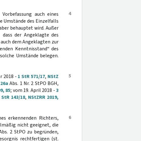
4
e Vorbefassung auch eines
e Umstände des Einzelfalls
aber behauptet wird. Außer
, dass der Angeklagte des
ie auch dem Angeklagten zur
henden Kenntnisstand“ des
 solche Umstände belegen.
5
r 2018 -
1 StR 571/17
,
NStZ
§
26a
Abs. 1 Nr. 2 StPO BGH,
9, 85
; vom 19. April 2018 -
3
 StR 143/18
,
NStZRR 2019,
6
nes erkennenden Richters,
elmäßig nicht geeignet, die
bs. 2 StPO zu begründen,
orgnis rechtfertigen (st.