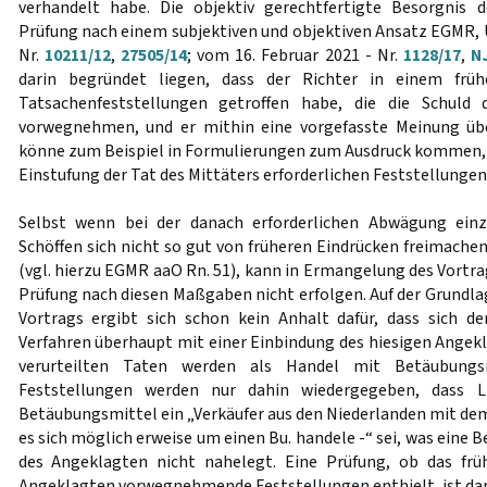
verhandelt habe. Die objektiv gerechtfertigte Besorgnis d
Prüfung nach einem subjektiven und objektiven Ansatz EGMR, U
Nr.
10211/12
,
27505/14
; vom 16. Februar 2021 - Nr.
1128/17
,
N
darin begründet liegen, dass der Richter in einem früh
Tatsachenfeststellungen getroffen habe, die die Schuld 
vorwegnehmen, und er mithin eine vorgefasste Meinung übe
könne zum Beispiel in Formulierungen zum Ausdruck kommen, di
Einstufung der Tat des Mittäters erforderlichen Feststellunge
Selbst wenn bei der danach erforderlichen Abwägung einzu
Schöffen sich nicht so gut von früheren Eindrücken freimache
(vgl. hierzu EGMR aaO Rn. 51), kann in Ermangelung des Vortrag
Prüfung nach diesen Maßgaben nicht erfolgen. Auf der Grundla
Vortrags ergibt sich schon kein Anhalt dafür, dass sich d
Verfahren überhaupt mit einer Einbindung des hiesigen Angekl
verurteilten Taten werden als Handel mit Betäubungsm
Feststellungen werden nur dahin wiedergegeben, dass L
Betäubungsmittel ein „Verkäufer aus den Niederlanden mit dem
es sich möglich erweise um einen Bu. handele -“ sei, was eine
des Angeklagten nicht nahelegt. Eine Prüfung, ob das früh
Angeklagten vorwegnehmende Feststellungen enthielt, ist dam