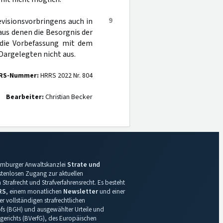
9
evisionsvorbringens auch in
aus denen die Besorgnis der
n die Vorbefassung mit dem
Dargelegten nicht aus.
RS-Nummer:
HRRS 2022 Nr. 804
Bearbeiter:
Christian Becker
 Hamburger Anwaltskanzlei
Strate und
ostenlosen Zugang zur aktuellen
Strafrecht und Strafverfahrensrecht. Es besteht
RS
, einem monatlichen
Newsletter
und einer
r vollständigen strafrechtlichen
s (BGH) und ausgewählter Urteile und
gerichts (BVerfG), des Europäischen