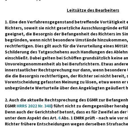
Leitsätze des Bearbeiters
1. Eine den Verfahrensgegenstand betreffende Vortätigkeit
Richters, soweit sie nicht gesetzliche Ausschlussgründe erfül
geeignet, die Besorgnis der Befangenheit des Richters im Si
begründen, wenn nicht besondere Umstände hinzukommen, d
rechtfertigen. Dies gilt auch für die Verurteilung eines Mittä
Schilderung des Tatgeschehens auch Handlungen des Ableh
einschließt. Dabei gelten bei Schöffen grundsätzlich keine 
Unvoreingenommenheit als bei Berufsrichtern. Etwas anderes
innerstaatlicher Rechtsprechung nur dann, wenn besondere
die die Besorgnis rechtfertigen, der Richter sei nicht bereit, 
Vorentscheidung gefassten Meinung zu lösen, etwa wenn er 
unbegründete Werturteile über den Angeklagten geäußert h
2. Auch die aktuelle Rechtsprechung des EGMR zur Befangenhe
EGMR
HRRS 2022 Nr. 348
) führt nicht zu demgegenüber herabg
Denn auch der Gerichtshof betont, dass es für Zweifel an der U
unter dem Aspekt des Art.
6
Abs. 1 EMRK prüft - nach wie vor n
Richter frühere Entscheidungen wegen derselben Strafsache 