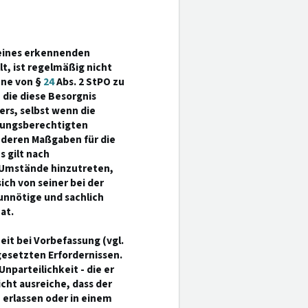
 eines erkennenden
lt, ist regelmäßig nicht
nne von §
24
Abs. 2 StPO zu
ie diese Besorgnis
ters, selbst wenn die
nungsberechtigten
anderen Maßgaben für die
 gilt nach
 Umstände hinzutreten,
sich von seiner bei der
unnötige und sachlich
at.
it bei Vorbefassung (vgl.
esetzten Erfordernissen.
nparteilichkeit - die er
icht ausreiche, dass der
erlassen oder in einem