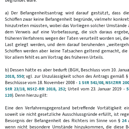
begründet wäre.
a) Der Befangenheitsantrag wird darauf gestützt, dass di
Schöffen zwar keine Befangenheit begründe, vielmehr konkret
hinzutreten müssten, wobei das Vorliegen solcher Umstände 
dem Verweis auf eine Vorbefassung, die sich daraus ergebe
früheren Verfahrens wegen der Taten verurteilt worden sei, d
Last gelegt werden, und dem darauf beruhenden „weiterge
Schöffen werden aber keine Tatsachen geltend gemacht, die
Vor allem fehlt es am Vortrag des früheren Urteils.
b) Dessen hätte es aber bedurft (BGH, Beschluss vom 10. Janua
2018, 550
; vgl. zur Unzulässigkeit schon des Antrags gemäß 
Beschlüsse vom 18. November 2008 -
1 StR 541/08
,
NStZRR 200
StR 23/18
,
NStZ-RR 2018, 252
; Urteil vom 23. Januar 2019 -
5
120
). Denn hierzu gilt:
Eine den Verfahrensgegenstand betreffende Vortätigkeit ei
soweit sie nicht gesetzliche Ausschlussgründe erfüllt, ist reg
Besorgnis der Befangenheit des Richters im Sinne von §
24
A
wenn nicht besondere Umstände hinzukommen, die diese Bes