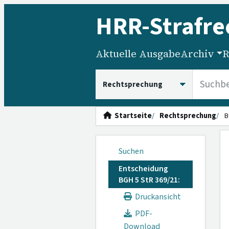
HRR
-Strafre
Aktuelle Ausgabe
Archiv
R
HRRS durchsuchen
Startseite
Rechtsprechung
B
Suchen
Entscheidung
BGH 5 StR 369/21:
Druckansicht
PDF-
Download