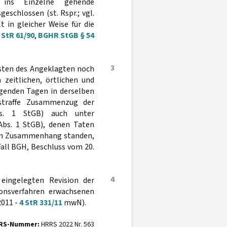
e ins Einzelne gehende
geschlossen (st. Rspr.; vgl.
 in gleicher Weise für die
 StR 61/90
,
BGHR StGB § 54
3
nsten des Angeklagten noch
zeitlichen, örtlichen und
genden Tagen in derselben
 straffe Zusammenzug der
. 1 StGB) auch unter
bs. 1 StGB), denen Taten
igen Zusammenhang standen,
all BGH, Beschluss vom 20.
4
eingelegten Revision der
ionsverfahren erwachsenen
2011 -
4 StR 331/11
mwN).
RS-Nummer:
HRRS 2022 Nr. 563