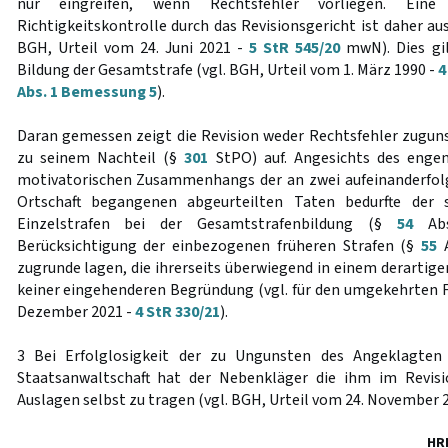
nur eingreifen, wenn Rechtsfehler vorliegen. Ein
Richtigkeitskontrolle durch das Revisionsgericht ist daher aus
BGH, Urteil vom 24. Juni 2021 -
5 StR 545/20
mwN). Dies gilt
Bildung der Gesamtstrafe (vgl. BGH, Urteil vom 1. März 1990 -
4
Abs. 1 Bemessung 5
).
Daran gemessen zeigt die Revision weder Rechtsfehler zugu
zu seinem Nachteil (§
301
StPO) auf. Angesichts des engen 
motivatorischen Zusammenhangs der an zwei aufeinanderfol
Ortschaft begangenen abgeurteilten Taten bedurfte der
Einzelstrafen bei der Gesamtstrafenbildung (§
54
Abs
Berücksichtigung der einbezogenen früheren Strafen (§
55
A
zugrunde lagen, die ihrerseits überwiegend in einem derart
keiner eingehenderen Begründung (vgl. für den umgekehrten F
Dezember 2021 -
4 StR 330/21
).
3 Bei Erfolglosigkeit der zu Ungunsten des Angeklagten 
Staatsanwaltschaft hat der Nebenkläger die ihm im Revis
Auslagen selbst zu tragen (vgl. BGH, Urteil vom 24. November 
HR