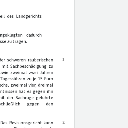
eil des Landgerichts
geklagten dadurch
se zu tragen.
1
der schweren räuberischen
t mit Sachbeschädigung zu
sowie zweimal zwei Jahren
 Tagessätzen zu je 15 Euro
echs, zweimal vier, dreimal
ntnissen hat es gegen ihn
mit der Sachrüge geführte
schließlich gegen den
2
 Das Revisionsgericht kann