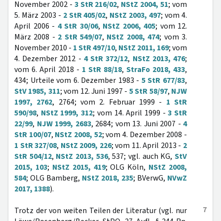
November 2002 -
3 StR 216/02
,
NStZ 2004, 51
; vom
5. März 2003 -
2 StR 405/02
,
NStZ 2003, 497
; vom 4.
April 2006 -
4 StR 30/06
,
NStZ 2006, 405
; vom 12.
März 2008 -
2 StR 549/07
,
NStZ 2008, 474
; vom 3.
November 2010 -
1 StR 497/10
,
NStZ 2011, 169
; vom
4. Dezember 2012 -
4 StR 372/12
,
NStZ 2013, 476
;
vom 6. April 2018 -
1 StR 88/18
,
StraFo 2018, 433
,
434; Urteile vom 6. Dezember 1983 -
5 StR 677/83
,
StV 1985, 311
; vom 12. Juni 1997 -
5 StR 58/97
,
NJW
1997, 2762
, 2764; vom 2. Februar 1999 -
1 StR
590/98
,
NStZ 1999, 312
; vom 14. April 1999 -
3 StR
22/99
,
NJW 1999, 2683
, 2684; vom 13. Juni 2007 -
4
StR 100/07
,
NStZ 2008, 52
; vom 4. Dezember 2008 -
1 StR 327/08
,
NStZ 2009, 226
; vom 11. April 2013 -
2
StR 504/12
,
NStZ 2013, 536
, 537; vgl. auch KG,
StV
2015, 103
;
NStZ 2015, 419
; OLG Köln,
NStZ 2008,
584
; OLG Bamberg,
NStZ 2018, 235
; BVerwG,
NVwZ
2017, 1388
).
7
Trotz der von weiten Teilen der Literatur (vgl. nur