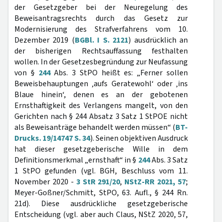
der Gesetzgeber bei der Neuregelung des
Beweisantragsrechts durch das Gesetz zur
Modernisierung des Strafverfahrens vom 10.
Dezember 2019 (
BGBl. I S. 2121
) ausdrücklich an
der bisherigen Rechtsauffassung festhalten
wollen. In der Gesetzesbegründung zur Neufassung
von §
244
Abs. 3 StPO heißt es: „Ferner sollen
Beweisbehauptungen ‚aufs Geratewohl‘ oder ‚ins
Blaue hinein‘, denen es an der gebotenen
Ernsthaftigkeit des Verlangens mangelt, von den
Gerichten nach § 244 Absatz 3 Satz 1 StPOE nicht
als Beweisanträge behandelt werden müssen“ (
BT-
Drucks. 19/14747 S. 34
). Seinen objektiven Ausdruck
hat dieser gesetzgeberische Wille in dem
Definitionsmerkmal „ernsthaft“ in §
244
Abs. 3 Satz
1 StPO gefunden (vgl. BGH, Beschluss vom 11.
November 2020 -
3 StR 291/20
,
NStZ-RR 2021, 57
;
Meyer-Goßner/Schmitt, StPO, 63. Aufl., § 244 Rn.
21d). Diese ausdrückliche gesetzgeberische
Entscheidung (vgl. aber auch Claus, NStZ 2020, 57,