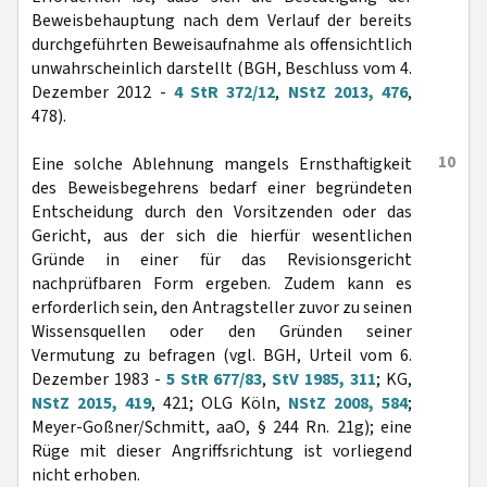
Beweisbehauptung nach dem Verlauf der bereits
durchgeführten Beweisaufnahme als offensichtlich
unwahrscheinlich darstellt (BGH, Beschluss vom 4.
Dezember 2012 -
4 StR 372/12
,
NStZ 2013, 476
,
478).
10
Eine solche Ablehnung mangels Ernsthaftigkeit
des Beweisbegehrens bedarf einer begründeten
Entscheidung durch den Vorsitzenden oder das
Gericht, aus der sich die hierfür wesentlichen
Gründe in einer für das Revisionsgericht
nachprüfbaren Form ergeben. Zudem kann es
erforderlich sein, den Antragsteller zuvor zu seinen
Wissensquellen oder den Gründen seiner
Vermutung zu befragen (vgl. BGH, Urteil vom 6.
Dezember 1983 -
5 StR 677/83
,
StV 1985, 311
; KG,
NStZ 2015, 419
, 421; OLG Köln,
NStZ 2008, 584
;
Meyer-Goßner/Schmitt, aaO, § 244 Rn. 21g); eine
Rüge mit dieser Angriffsrichtung ist vorliegend
nicht erhoben.