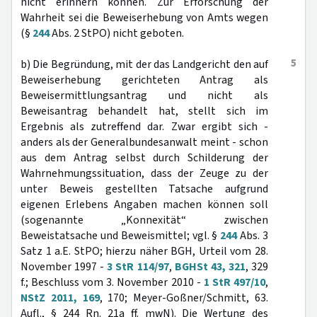
nicht erinnern können. Zur Erforschung der
Wahrheit sei die Beweiserhebung von Amts wegen
(§
244
Abs. 2 StPO) nicht geboten.
5
b) Die Begründung, mit der das Landgericht den auf
Beweiserhebung gerichteten Antrag als
Beweisermittlungsantrag und nicht als
Beweisantrag behandelt hat, stellt sich im
Ergebnis als zutreffend dar. Zwar ergibt sich -
anders als der Generalbundesanwalt meint - schon
aus dem Antrag selbst durch Schilderung der
Wahrnehmungssituation, dass der Zeuge zu der
unter Beweis gestellten Tatsache aufgrund
eigenen Erlebens Angaben machen können soll
(sogenannte „Konnexität“ zwischen
Beweistatsache und Beweismittel; vgl. §
244
Abs. 3
Satz 1 a.E. StPO; hierzu näher BGH, Urteil vom 28.
November 1997 -
3 StR 114/97
,
BGHSt 43, 321
, 329
f.; Beschluss vom 3. November 2010 -
1 StR 497/10
,
NStZ 2011, 169
, 170; Meyer-Goßner/Schmitt, 63.
Aufl., § 244 Rn. 21a ff. mwN). Die Wertung des