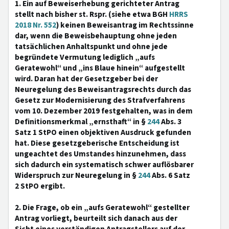
1. Ein auf Beweiserhebung gerichteter Antrag
stellt nach bisher st. Rspr. (siehe etwa BGH
HRRS
2018 Nr. 552
) keinen Beweisantrag im Rechtssinne
dar, wenn die Beweisbehauptung ohne jeden
tatsächlichen Anhaltspunkt und ohne jede
begründete Vermutung lediglich „aufs
Geratewohl“ und „ins Blaue hinein“ aufgestellt
wird. Daran hat der Gesetzgeber bei der
Neuregelung des Beweisantragsrechts durch das
Gesetz zur Modernisierung des Strafverfahrens
vom 10. Dezember 2019 festgehalten, was in dem
Definitionsmerkmal „ernsthaft“ in §
244
Abs. 3
Satz 1 StPO einen objektiven Ausdruck gefunden
hat. Diese gesetzgeberische Entscheidung ist
ungeachtet des Umstandes hinzunehmen, dass
sich dadurch ein systematisch schwer auflösbarer
Widerspruch zur Neuregelung in §
244
Abs. 6 Satz
2 StPO ergibt.
2. Die Frage, ob ein „aufs Geratewohl“ gestellter
Antrag vorliegt, beurteilt sich danach aus der