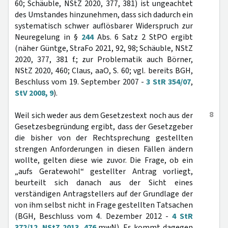
60; Schäuble, NStZ 2020, 377, 381) ist ungeachtet
des Umstandes hinzunehmen, dass sich dadurch ein
systematisch schwer auflösbarer Widerspruch zur
Neuregelung in §
244
Abs. 6 Satz 2 StPO ergibt
(näher Güntge, StraFo 2021, 92, 98; Schäuble, NStZ
2020, 377, 381 f.; zur Problematik auch Börner,
NStZ 2020, 460; Claus, aaO, S. 60; vgl. bereits BGH,
Beschluss vom 19. September 2007 -
3 StR 354/07
,
StV 2008, 9
).
8
Weil sich weder aus dem Gesetzestext noch aus der
Gesetzesbegründung ergibt, dass der Gesetzgeber
die bisher von der Rechtsprechung gestellten
strengen Anforderungen in diesen Fällen ändern
wollte, gelten diese wie zuvor. Die Frage, ob ein
„aufs Geratewohl“ gestellter Antrag vorliegt,
beurteilt sich danach aus der Sicht eines
verständigen Antragstellers auf der Grundlage der
von ihm selbst nicht in Frage gestellten Tatsachen
(BGH, Beschluss vom 4. Dezember 2012 -
4 StR
372/12
,
NStZ 2013, 476
mwN). Es kommt dagegen