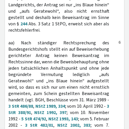
Landgerichts, der Antrag sei nur „ins Blaue hinein“
und „aufs Geratewohl“, also nicht ernsthaft
gestellt und deshalb kein Beweisantrag im Sinne
von §
244
Abs. 3 Satz 1 StPO, erweist sich aber als
rechtsfehlerfrei.
6
aa) Nach ständiger Rechtsprechung des
Bundesgerichtshofs stellt ein auf Beweiserhebung
gerichteter Antrag keinen Beweisantrag im
Rechtssinne dar, wenn die Beweisbehauptung ohne
jeden tatsächlichen Anhaltspunkt und ohne jede
begründete Vermutung lediglich „aufs
Geratewohl“ und „ins Blaue hinein“ aufgestellt
wird, so dass es sich nur um einen nicht ernstlich
gemeinten, zum Schein gestellten Beweisantrag
handelt (vgl. BGH, Beschlüsse vom 31. März 1989 -
3 StR 486/88
,
NStZ 1989, 334
; vom 10. April 1992 -
3
StR 388/91
,
NStZ 1992, 397
; vom 10. November
1992 -
5 StR 474/92
,
NStZ 1993, 143
; vom 5. Februar
2002 -
3 StR 482/01
,
NStZ 2002, 383
; vom 7.