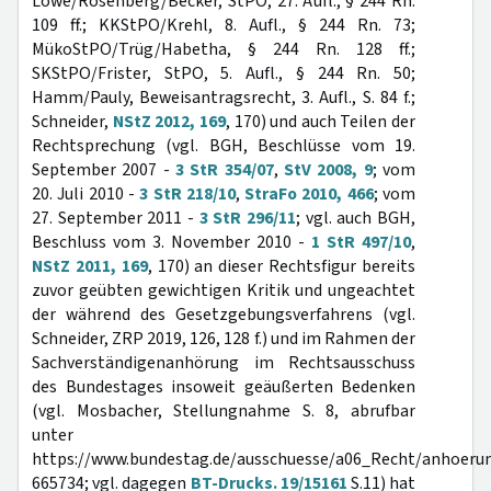
Löwe/Rosenberg/Becker, StPO, 27. Aufl., § 244 Rn.
109 ff.; KKStPO/Krehl, 8. Aufl., § 244 Rn. 73;
MükoStPO/Trüg/Habetha, § 244 Rn. 128 ff.;
SKStPO/Frister, StPO, 5. Aufl., § 244 Rn. 50;
Hamm/Pauly, Beweisantragsrecht, 3. Aufl., S. 84 f.;
Schneider,
NStZ 2012, 169
, 170) und auch Teilen der
Rechtsprechung (vgl. BGH, Beschlüsse vom 19.
September 2007 -
3 StR 354/07
,
StV 2008, 9
; vom
20. Juli 2010 -
3 StR 218/10
,
StraFo 2010, 466
; vom
27. September 2011 -
3 StR 296/11
; vgl. auch BGH,
Beschluss vom 3. November 2010 -
1 StR 497/10
,
NStZ 2011, 169
, 170) an dieser Rechtsfigur bereits
zuvor geübten gewichtigen Kritik und ungeachtet
der während des Gesetzgebungsverfahrens (vgl.
Schneider, ZRP 2019, 126, 128 f.) und im Rahmen der
Sachverständigenanhörung im Rechtsausschuss
des Bundestages insoweit geäußerten Bedenken
(vgl. Mosbacher, Stellungnahme S. 8, abrufbar
unter
https://www.bundestag.de/ausschuesse/a06_Recht/anhoer
665734; vgl. dagegen
BT-Drucks. 19/15161
S.11) hat