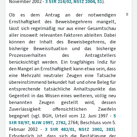
November 2002 -
3 StR 216/02
,
NStZ 2004, 51
).
9
Ob es dem Antrag an der notwendigen
Ernsthaftigkeit des Beweisbegehrens mangelt,
lässt sich regelmäßig nur aus einer Gesamtschau
aller insoweit relevanten Faktoren ableiten. Dabei
können der Inhalt des Beweisbegehrens, die
bisherige Beweissituation und das bisherige
Prozessverhalten des Antragstellers
berücksichtigt werden. Ein tragfähiges Indiz für
den Mangel an Ernsthaftigkeit kann etwa sein, dass
eine Mehrzahl neutraler Zeugen eine Tatsache
übereinstimmend bekundet hat und ohne Beleg für
entsprechende tatsächliche Anhaltspunkte das
Gegenteil in das Wissen eines weiteren, völlig neu
benannten Zeugen gestellt wird, dessen
Zuverlässigkeit offensichtlichen Zweifeln
begegnet (vgl. BGH, Urteil vom 12. Juni 1997 -
5
StR 58/97
,
NJW 1997, 2762
, 2764; Beschluss vom 5.
Februar 2002 -
3 StR 482/01
,
NStZ 2002, 383
).
Erforderlich ist, dass sich die Bestätigung der