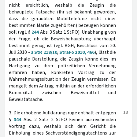
nicht ersichtlich, weshalb die Zeugin die
behauptete Tatsache (ihr sei bekannt geworden,
dass die geraubten Mobiltelefone nicht einer
bestimmten Marke zugehörten) bezeugen können
soll (vgl. §
244
Abs. 3 Satz 1 StPO). Unabhängig von
der Frage, ob die Beweisbehauptung überhaupt
bestimmt genug ist (vgl. BGH, Beschluss vom 20.
Juli 2010 -
3 StR 218/10
,
StraFo 2010, 466
), lässt die
pauschale Darstellung, die Zeugin könne dies im
Nachgang zu ihrer polizeilichen Vernehmung
erfahren haben, konkreten Vortrag zu der
Wahrnehmungssituation der Zeugin vermissen. Es
mangelt dem Antrag mithin an der erforderlichen
Konnexität zwischen Beweismittel und
Beweistatsache.
13
3. Die erhobene Aufklärungsrüge enthält entgegen
§
344
Abs. 2 Satz 2 StPO keinen ausreichenden
Vortrag dazu, weshalb sich dem Gericht die
Einholung eines Sachverständigengutachtens zur