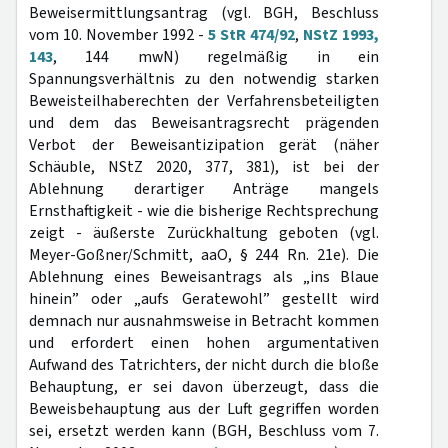
Beweisermittlungsantrag (vgl. BGH, Beschluss
vom 10. November 1992 -
5 StR 474/92
,
NStZ 1993,
143
, 144 mwN) regelmäßig in ein
Spannungsverhältnis zu den notwendig starken
Beweisteilhaberechten der Verfahrensbeteiligten
und dem das Beweisantragsrecht prägenden
Verbot der Beweisantizipation gerät (näher
Schäuble, NStZ 2020, 377, 381), ist bei der
Ablehnung derartiger Anträge mangels
Ernsthaftigkeit - wie die bisherige Rechtsprechung
zeigt - äußerste Zurückhaltung geboten (vgl.
Meyer-Goßner/Schmitt, aaO, § 244 Rn. 21e). Die
Ablehnung eines Beweisantrags als „ins Blaue
hinein” oder „aufs Geratewohl” gestellt wird
demnach nur ausnahmsweise in Betracht kommen
und erfordert einen hohen argumentativen
Aufwand des Tatrichters, der nicht durch die bloße
Behauptung, er sei davon überzeugt, dass die
Beweisbehauptung aus der Luft gegriffen worden
sei, ersetzt werden kann (BGH, Beschluss vom 7.