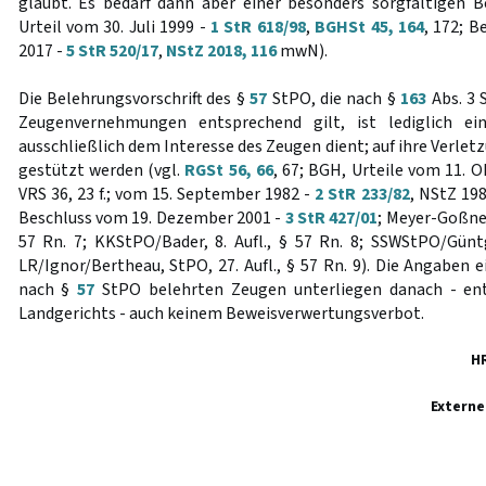
glaubt. Es bedarf dann aber einer besonders sorgfältigen 
Urteil vom 30. Juli 1999 -
1 StR 618/98
,
BGHSt 45, 164
, 172; 
2017 -
5 StR 520/17
,
NStZ 2018, 116
mwN).
Die Belehrungsvorschrift des §
57
StPO, die nach §
163
Abs. 3 
Zeugenvernehmungen entsprechend gilt, ist lediglich ein
ausschließlich dem Interesse des Zeugen dient; auf ihre Verlet
gestützt werden (vgl.
RGSt 56, 66
, 67; BGH, Urteile vom 11. 
VRS 36, 23 f.; vom 15. September 1982 -
2 StR 233/82
, NStZ 198
Beschluss vom 19. Dezember 2001 -
3 StR 427/01
; Meyer-Goßner
57 Rn. 7; KKStPO/Bader, 8. Aufl., § 57 Rn. 8; SSWStPO/Güntge
LR/Ignor/Bertheau, StPO, 27. Aufl., § 57 Rn. 9). Die Angaben
nach §
57
StPO belehrten Zeugen unterliegen danach - ent
Landgerichts - auch keinem Beweisverwertungsverbot.
H
Externe