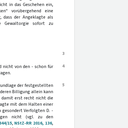
icht in das Geschehen ein,
en“ vorübergehend eine
, dass der Angeklagte als
ie Gewaltorgie sofort zu
3
4
 nicht von den - schon für
ragen.
5
rundlage der festgestellten
deren Billigung allein kann
damit erst recht nicht die
lagte mit dem Halten einer
 gesondert Verfolgten D. -
ngen nicht (vgl. zu den
344/15
,
NStZ-RR 2016, 136
,