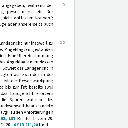
9
d angegeben, während der
ng gewesen zu sein. Der
 „nicht entlasten können“;
uge aber andererseits auch
10
andgericht nur insoweit zu
des Angeklagten gestanden
sind. Eine Übereinstimmung
des Angeklagten zu dessen
. Soweit das Landgericht in
gten auf zwei der in der
, ist die Beweiswürdigung
te bis zur Tat bereits zwei
das Landgericht erörtern
 die Spuren während des
lbundesanwalt beanstandete
(vgl. zu den Anforderungen
63, 187
Rn. 10 ff.; vom 20.
i 2020 -
6 StR 211/20
Rn. 4).