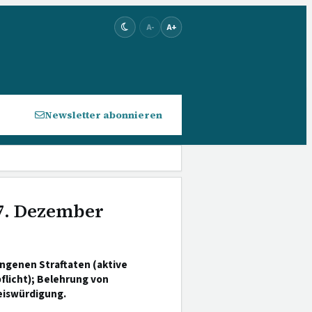
A-
A+
Newsletter abonnieren
 7. Dezember
ngenen Straftaten (aktive
flicht); Belehrung von
eiswürdigung.