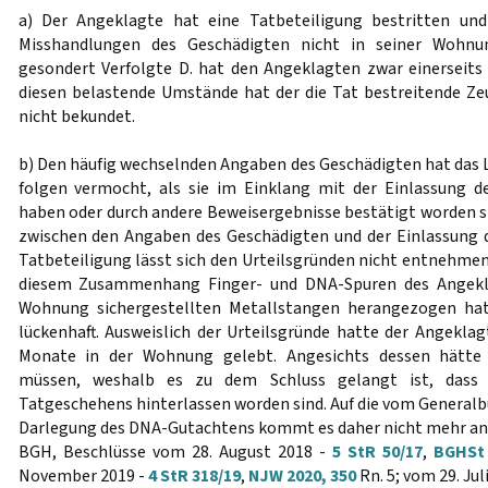
a) Der Angeklagte hat eine Tatbeteiligung bestritten un
Misshandlungen des Geschädigten nicht in seiner Wohnu
gesondert Verfolgte D. hat den Angeklagten zwar einerseits
diesen belastende Umstände hat der die Tat bestreitende Ze
nicht bekundet.
b) Den häufig wechselnden Angaben des Geschädigten hat das L
folgen vermocht, als sie im Einklang mit der Einlassung 
haben oder durch andere Beweisergebnisse bestätigt worden 
zwischen den Angaben des Geschädigten und der Einlassung 
Tatbeteiligung lässt sich den Urteilsgründen nicht entnehmen
diesem Zusammenhang Finger- und DNA-Spuren des Angekla
Wohnung sichergestellten Metallstangen herangezogen hat
lückenhaft. Ausweislich der Urteilsgründe hatte der Angeklag
Monate in der Wohnung gelebt. Angesichts dessen hätte 
müssen, weshalb es zu dem Schluss gelangt ist, dass
Tatgeschehens hinterlassen worden sind. Auf die vom Genera
Darlegung des DNA-Gutachtens kommt es daher nicht mehr an 
BGH, Beschlüsse vom 28. August 2018 -
5 StR 50/17
,
BGHSt 
November 2019 -
4 StR 318/19
,
NJW 2020, 350
Rn. 5; vom 29. Jul