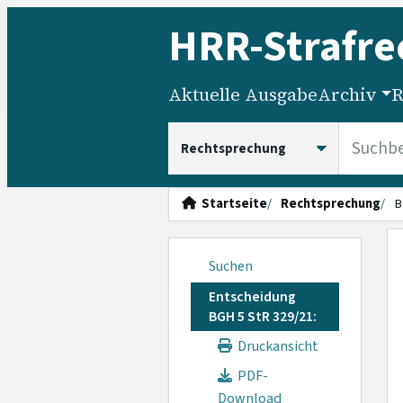
HRR
-Strafre
Aktuelle Ausgabe
Archiv
R
HRRS durchsuchen
Startseite
Rechtsprechung
B
Suchen
Entscheidung
BGH 5 StR 329/21:
Druckansicht
PDF-
Download