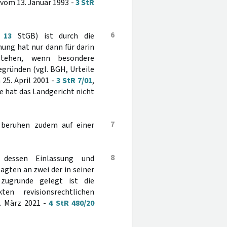
 vom 13. Januar 1993 -
3 StR
6
§
13
StGB) ist durch die
nung hat nur dann für darin
ustehen, wenn besondere
gründen (vgl. BGH, Urteile
m 25. April 2001 -
3 StR 7/01
,
e hat das Landgericht nicht
7
n beruhen zudem auf einer
8
 dessen Einlassung und
gten an zwei der in seiner
 zugrunde gelegt ist die
n revisionsrechtlichen
8. März 2021 -
4 StR 480/20