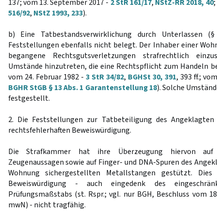
137; vom 13. September 2017 -
2 StR 161/17
,
NStZ-RR 2018, 40
;
516/92
,
NStZ 1993, 233
).
b) Eine Tatbestandsverwirklichung durch Unterlassen (
Feststellungen ebenfalls nicht belegt. Der Inhaber einer Woh
begangene Rechtsgutsverletzungen strafrechtlich einz
Umstände hinzutreten, die eine Rechtspflicht zum Handeln be
vom 24. Februar 1982 -
3 StR 34/82
,
BGHSt 30, 391
, 393 ff.; vo
BGHR StGB § 13 Abs. 1 Garantenstellung 18
). Solche Umständ
festgestellt.
2. Die Feststellungen zur Tatbeteiligung des Angeklagte
rechtsfehlerhaften Beweiswürdigung.
Die Strafkammer hat ihre Überzeugung hiervon auf
Zeugenaussagen sowie auf Finger- und DNA-Spuren des Angekla
Wohnung sichergestellten Metallstangen gestützt. Dies
Beweiswürdigung - auch eingedenk des eingeschränkte
Prüfungsmaßstabs (st. Rspr.; vgl. nur BGH, Beschluss vom 1
mwN) - nicht tragfähig.