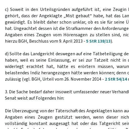
c) Soweit in den Urteilsgründen aufgeführt ist, eine Zeugi
gehört, dass der Angeklagte „Mist gebaut“ habe, hat das Lan
gewürdigt. Es bleibt daher schon unklar, ob es sie für sein
hat. Ungeachtet dessen ist die Strafkammer den Anforderungen
Angaben eines Zeugen vom Hörensagen zu stellen sind, nic
hierzu BGH, Beschluss vom 9. April 2013 -
5 StR 138/13
).
d) Sollte das Landgericht deswegen auf eine Tatbeteiligung d
haben, weil es seine Einlassung, er sei zur Tatzeit nicht i
widerlegt erachtet hat, hätte es erörtern müssen, waru
belastendes Indiz herangezogen hätte werden können; denn oh
zulässig (vgl. BGH, Urteil vom 26. November 2014 -
2 StR 54/14
3. Die Sache bedarf daher insoweit umfassender neuer Verhand
Senat weist auf Folgendes hin:
Die Überzeugung von der Täterschaft des Angeklagten kann au
Angaben eines Zeugen gestützt werden, wenn dieser nic
vollständig konstant ausgesagt hat oder das Tatgericht se