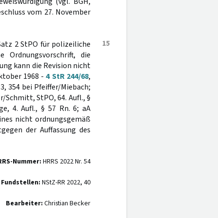
Beweiswürdigung (vgl. BGH,
Beschluss vom 27. November
15
Satz 2 StPO für polizeiliche
e Ordnungsvorschrift, die
zung kann die Revision nicht
Oktober 1968 -
4 StR 244/68
,
3, 354 bei Pfeiffer/Miebach;
/Schmitt, StPO, 64. Aufl., §
, 4. Aufl., § 57 Rn. 6; aA
 eines nicht ordnungsgemäß
gegen der Auffassung des
RRS-Nummer:
HRRS 2022 Nr. 54
 Fundstellen:
NStZ-RR 2022, 40
Bearbeiter:
Christian Becker