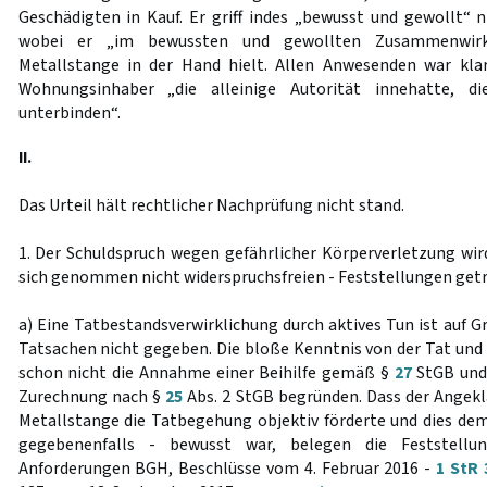
Geschädigten in Kauf. Er griff indes „bewusst und gewollt“ n
wobei er „im bewussten und gewollten Zusammenwirk
Metallstange in der Hand hielt. Allen Anwesenden war klar
Wohnungsinhaber „die alleinige Autorität innehatte, d
unterbinden“.
II.
Das Urteil hält rechtlicher Nachprüfung nicht stand.
1. Der Schuldspruch wegen gefährlicher Körperverletzung wird
sich genommen nicht widerspruchsfreien - Feststellungen get
a) Eine Tatbestandsverwirklichung durch aktives Tun ist auf G
Tatsachen nicht gegeben. Die bloße Kenntnis von der Tat und 
schon nicht die Annahme einer Beihilfe gemäß §
27
StGB und 
Zurechnung nach §
25
Abs. 2 StGB begründen. Dass der Angek
Metallstange die Tatbegehung objektiv förderte und dies dem
gegebenenfalls - bewusst war, belegen die Feststellu
Anforderungen BGH, Beschlüsse vom 4. Februar 2016 -
1 StR 