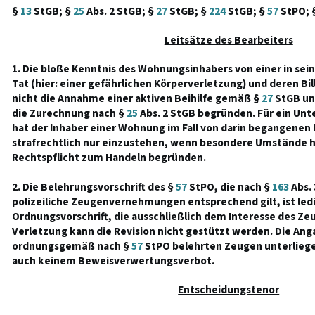
§
13
StGB; §
25
Abs. 2 StGB; §
27
StGB; §
224
StGB; §
57
StPO; 
Leitsätze des Bearbeiters
1. Die bloße Kenntnis des Wohnungsinhabers von einer in s
Tat (hier: einer gefährlichen Körperverletzung) und deren Bil
nicht die Annahme einer aktiven Beihilfe gemäß §
27
StGB und
die Zurechnung nach §
25
Abs. 2 StGB begründen. Für ein Unte
hat der Inhaber einer Wohnung im Fall von darin begangene
strafrechtlich nur einzustehen, wenn besondere Umstände h
Rechtspflicht zum Handeln begründen.
2. Die Belehrungsvorschrift des §
57
StPO, die nach §
163
Abs. 
polizeiliche Zeugenvernehmungen entsprechend gilt, ist ledi
Ordnungsvorschrift, die ausschließlich dem Interesse des Zeu
Verletzung kann die Revision nicht gestützt werden. Die Ang
ordnungsgemäß nach §
57
StPO belehrten Zeugen unterlieg
auch keinem Beweisverwertungsverbot.
Entscheidungstenor