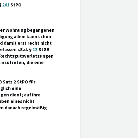
§
261
StPO
einer Wohnung begangenen
ligung allein kann schon
 damit erst recht nicht
rlassen i.S.d. §
13
StGB
n Rechtsgutsverletzungen
inzutreten, die eine
3 Satz 2 StPO für
glich eine
gen dient; auf ihre
aben eines nicht
en danach regelmäßig