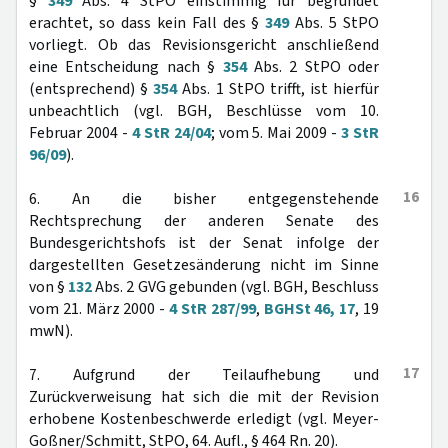
§
349
Abs. 4 StPO einstimmig für begründet
erachtet, so dass kein Fall des §
349
Abs. 5 StPO
vorliegt. Ob das Revisionsgericht anschließend
eine Entscheidung nach §
354
Abs. 2 StPO oder
(entsprechend) §
354
Abs. 1 StPO trifft, ist hierfür
unbeachtlich (vgl. BGH, Beschlüsse vom 10.
Februar 2004 -
4 StR 24/04
; vom 5. Mai 2009 -
3 StR
96/09
).
16
6. An die bisher entgegenstehende
Rechtsprechung der anderen Senate des
Bundesgerichtshofs ist der Senat infolge der
dargestellten Gesetzesänderung nicht im Sinne
von §
132
Abs. 2 GVG gebunden (vgl. BGH, Beschluss
vom 21. März 2000 -
4 StR 287/99
,
BGHSt 46, 17
, 19
mwN).
17
7. Aufgrund der Teilaufhebung und
Zurückverweisung hat sich die mit der Revision
erhobene Kostenbeschwerde erledigt (vgl. Meyer-
Goßner/Schmitt, StPO, 64. Aufl., § 464 Rn. 20).