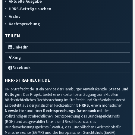
Aktuelle Ausgabe
HRRS-Beiträge suchen
Archiv
Rechtsprechung
TEILEN
LinkedIn
Xing
Facebook
HRR-STRAFRECHT.DE
HRR-Strafrecht.de ist ein Service der Hamburger Anwaltskanzlei
Strate und
Kollegen
. Das Projekt bietet einen kostenlosen Zugang zur aktuellen
höchstrichterlichen Rechtsprechung im Strafrecht und Strafverfahrensrecht.
Es besteht aus der juristischen Fachzeitschrift
HRRS
, einem monatlichen
Newsletter
und einer
Rechtsprechungs-Datenbank
mit der
vollständigen strafrechtlichen Rechtsprechung des Bundesgerichtshofs
(BGH) und ausgewählter Urteile und Beschlüsse u.a. des
Bundesverfassungsgerichts (BVerfG), des Europäischen Gerichtshofs für
Menschenrechte (EGMR) und des Europäischen Gerichtshofs (EuGH).