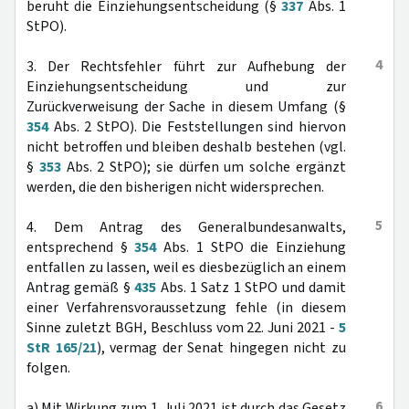
beruht die Einziehungsentscheidung (§
337
Abs. 1
StPO).
4
3. Der Rechtsfehler führt zur Aufhebung der
Einziehungsentscheidung und zur
Zurückverweisung der Sache in diesem Umfang (§
354
Abs. 2 StPO). Die Feststellungen sind hiervon
nicht betroffen und bleiben deshalb bestehen (vgl.
§
353
Abs. 2 StPO); sie dürfen um solche ergänzt
werden, die den bisherigen nicht widersprechen.
5
4. Dem Antrag des Generalbundesanwalts,
entsprechend §
354
Abs. 1 StPO die Einziehung
entfallen zu lassen, weil es diesbezüglich an einem
Antrag gemäß §
435
Abs. 1 Satz 1 StPO und damit
einer Verfahrensvoraussetzung fehle (in diesem
Sinne zuletzt BGH, Beschluss vom 22. Juni 2021 -
5
StR 165/21
), vermag der Senat hingegen nicht zu
folgen.
6
a) Mit Wirkung zum 1. Juli 2021 ist durch das Gesetz