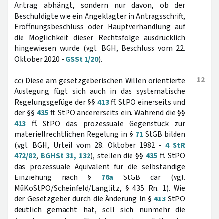
Antrag abhängt, sondern nur davon, ob der
Beschuldigte wie ein Angeklagter in Antragsschrift,
Eröffnungsbeschluss oder Hauptverhandlung auf
die Möglichkeit dieser Rechtsfolge ausdrücklich
hingewiesen wurde (vgl. BGH, Beschluss vom 22.
Oktober 2020 -
GSSt 1/20
).
12
cc) Diese am gesetzgeberischen Willen orientierte
Auslegung fügt sich auch in das systematische
Regelungsgefüge der §§
413
ff. StPO einerseits und
der §§
435
ff. StPO andererseits ein. Während die §§
413
ff. StPO das prozessuale Gegenstück zur
materiellrechtlichen Regelung in §
71
StGB bilden
(vgl. BGH, Urteil vom 28. Oktober 1982 -
4 StR
472/82
,
BGHSt 31, 132
), stellen die §§
435
ff. StPO
das prozessuale Äquivalent für die selbständige
Einziehung nach §
76a
StGB dar (vgl.
MüKoStPO/Scheinfeld/Langlitz, § 435 Rn. 1). Wie
der Gesetzgeber durch die Änderung in §
413
StPO
deutlich gemacht hat, soll sich nunmehr die