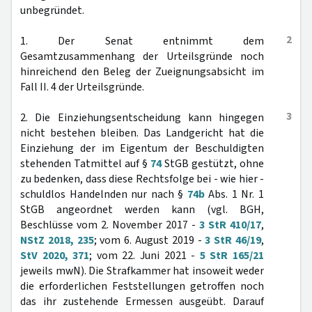
unbegründet.
2
1. Der Senat entnimmt dem
Gesamtzusammenhang der Urteilsgründe noch
hinreichend den Beleg der Zueignungsabsicht im
Fall II. 4 der Urteilsgründe.
3
2. Die Einziehungsentscheidung kann hingegen
nicht bestehen bleiben. Das Landgericht hat die
Einziehung der im Eigentum der Beschuldigten
stehenden Tatmittel auf §
74
StGB gestützt, ohne
zu bedenken, dass diese Rechtsfolge bei - wie hier -
schuldlos Handelnden nur nach §
74b
Abs. 1 Nr. 1
StGB angeordnet werden kann (vgl. BGH,
Beschlüsse vom 2. November 2017 -
3 StR 410/17
,
NStZ 2018, 235
; vom 6. August 2019 -
3 StR 46/19
,
StV 2020, 371
; vom 22. Juni 2021 -
5 StR 165/21
jeweils mwN). Die Strafkammer hat insoweit weder
die erforderlichen Feststellungen getroffen noch
das ihr zustehende Ermessen ausgeübt. Darauf