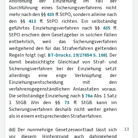
Anordnung der Einziehung im Fall der
Durchführung eines Sicherungsverfahrens nicht
mehr nach den §§
435
ff. StPO, sondern alleine nach
den §§
413
ff. StPO richten. Ein selbständig
geführtes Einziehungsverfahren nach §§
435
ff.
StPO erschien dem Gesetzgeber in solchen Fällen
entbehrlich, weil das Sicherungsverfahren
weitgehend den für das Strafverfahren geltenden
Regeln folgt (vgl.
BT-Drucks. 19/27654 S. 108
). Der
damit beabsichtigte Gleichlauf von Straf- und
Sicherungsverfahren bei der Einziehung setzt
allerdings eine enge Verknüpfung der
Einziehungsentscheidung mit den
verfahrensgegenständlichen Anlasstaten voraus.
Die selbständige Einziehung nach §
76a
Abs. 1 Satz
1 StGB iVm den §§
73
ff. StGB kann im
Sicherungsverfahren deshalb nicht weiter gehen
als in einem entsprechenden Strafverfahren.
13
dd) Der nunmehrige Gesetzeswortlaut lässt sich
vor diesem Hintergrund auch dahingehend