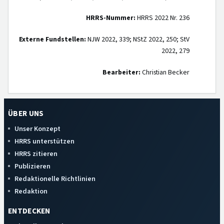
HRRS-Nummer:
HRRS 2022 Nr. 236
Externe Fundstellen:
NJW 2022, 339; NStZ 2022, 250; StV
2022, 279
Bearbeiter:
Christian Becker
ÜBER UNS
Unser Konzept
HRRS unterstützen
HRRS zitieren
Publizieren
Redaktionelle Richtlinien
Redaktion
ENTDECKEN