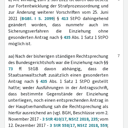
zur Fortentwicklung der Strafprozessordnung und
zur Änderung weiterer Vorschriften vom 25. Juni
2021 (
BGBl. I S. 2099
) §
413
StPO dahingehend
geändert worden, dass nunmehr auch im
Sicherungsverfahren die Einziehung ohne
gesonderten Antrag nach §
435
Abs. 1 Satz 1 StPO
möglich ist.
7
aa) Nach der bisherigen ständigen Rechtsprechung
des Bundesgerichtshofs war die Einziehung nach §§
73
ff. StGB davon abhängig, dass die
Staatsanwaltschaft zusätzlich einen gesonderten
Antrag nach §
435
Abs. 1 Satz 1 StPO gestellt
hatte; weder Ausführungen in der Antragsschrift,
dass bestimmte Gegenstände der Einziehung
unterliegen, noch einen entsprechenden Antrag in
der Hauptverhandlung sah die Rechtsprechung als
hierfür ausreichend an (vgl. BGH, Beschlüsse vom 2.
November 2017 -
3 StR 410/17
,
NStZ 2018, 235
; vom
12. Dezember 2017 -
3 StR 558/17
,
NStZ 2018, 559
;