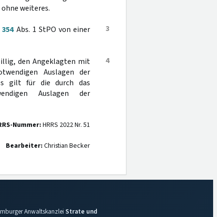
 ohne weiteres.
3
§
354
Abs. 1 StPO von einer
4
billig, den Angeklagten mit
twendigen Auslagen der
s gilt für die durch das
wendigen Auslagen der
RRS-Nummer:
HRRS 2022 Nr. 51
Bearbeiter:
Christian Becker
 Hamburger Anwaltskanzlei
Strate und