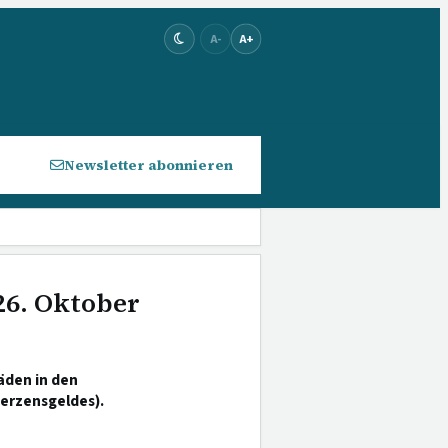
A-
A+
Newsletter abonnieren
26. Oktober
äden in den
erzensgeldes).