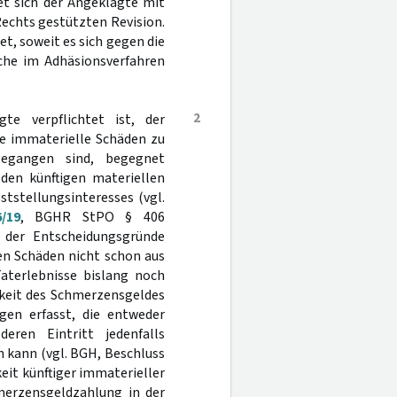
et sich der Angeklagte mit
Rechts gestützten Revision.
t, soweit es sich gegen die
rüche im Adhäsionsverfahren
2
te verpflichtet ist, der
de immaterielle Schäden zu
gegangen sind, begegnet
 den künftigen materiellen
ststellungsinteresses (vgl.
/19
, BGHR StPO § 406
 der Entscheidungsgründe
en Schäden nicht schon aus
aterlebnisse bislang noch
hkeit des Schmerzensgeldes
en erfasst, die entweder
eren Eintritt jedenfalls
 kann (vgl. BGH, Beschluss
eit künftiger immaterieller
merzensgeldzahlung in der