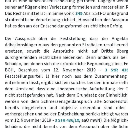
hat es eine Adhäsionsentscheidung getroffen. Dagegen wend
seiner auf Rügen einer Verletzung formellen und materiellen 
Das Rechtsmittel ist im Sinne von §
349
Abs. 2 StPO unbegründe
strafrechtliche Verurteilung richtet. Hinsichtlich der Aussp
hat es den aus der Entscheidungsformel ersichtlichen Erfolg.
Der Ausspruch über die Feststellung, dass der Angeklag
Adhäsionsklägerin aus den genannten Straftaten resultieren
ersetzen, soweit die Ansprüche nicht auf Dritte über
durchgreifenden rechtlichen Bedenken. Denn anders als bei
Schäden, bei denen sich die erforderliche Begründung eines Fe
BGH, Beschluss vom 12. November 2019 -
3 StR 436
Feststellungsurteil 1) hier noch aus dem Zusammenhang
entnehmen lässt, ergibt sich ein solches bei den immateriell
dem Umstand, dass eine therapeutische Aufarbeitung der T
nicht stattgefunden hat. Nach dem Grundsatz der Einheitlic
werden von dem Schmerzensgeldanspruch alle Schadensfolg
bereits eingetreten und objektiv erkennbar sind oder d
vorhergesehen und bei der Entscheidung berücksichtigt werden
vom 12. November 2019 -
3 StR 436/19
, aaO mwN). Die Möglichk
Schäden, die nicht bereits von dem Ausspruch über die Sch