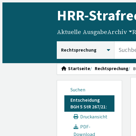
HRR
-Strafre
Aktuelle Ausgabe
Archiv
R
HRRS durchsuchen
Startseite
Rechtsprechung
B
Suchen
Entscheidung
BGH 5 StR 267/21:
Druckansicht
PDF-
Download